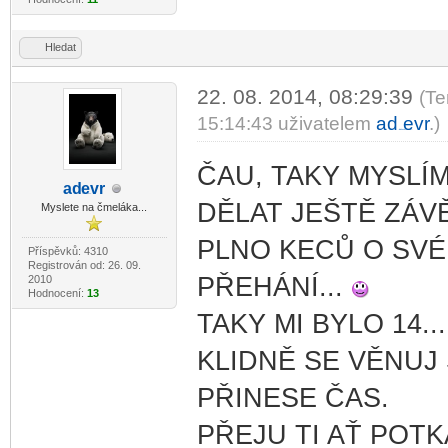
Hledat
22. 08. 2014, 08:29:39
(Te
15:14:43 uživatelem
ad
evr
.)
-diskusni-forum-
ČAU, TAKY MYSLÍ
ad
evr
-diskusni-forum-
DĚLAT JEŠTĚ ZÁVĚ
Myslete na čmeláka...
PLNO KECŮ O SVÉ 
Příspěvků: 4310
Registrován od: 26. 09.
PŘEHÁNÍ...
2010
Hodnocení:
13
TAKY MI BYLO 14...
KLIDNĚ SE VĚNUJ
PŘINESE ČAS.
PŘEJU TI AŤ POT