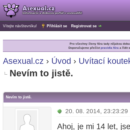
Vítejte návštevníku!
Přihlásit se
Registrovat se
Pro všechny členy fóra tady nějakou do
Doporučujeme přečíst
pravidla fóra
a řídit 
Asexual.cz
›
Úvod
›
Uvítací koute
Nevím to jistě.
r
Nevím to jistě.
20. 08. 2014, 23:23:29
Ahoj, je mi 14 let, j