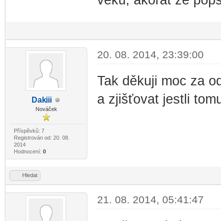
veku, akorat ze pops
20. 08. 2014, 23:39:00
Tak děkuji moc za od
a zjišťovat jestli tom
Dak
iii
-diskusni-forum-
Nováček
Příspěvků: 7
Registrován od: 20. 08.
2014
Hodnocení:
0
Hledat
21. 08. 2014, 05:41:47