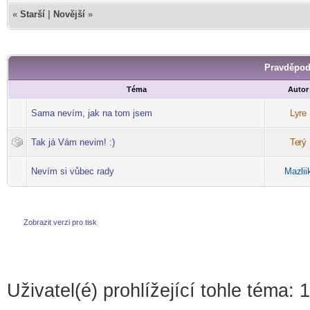
«
Starší
|
Novější
»
Pravděpod
Téma
Autor
Sama nevím, jak na tom jsem
Ly
re
-diskusni-forum-
Tak já Vám nevim! :)
Te
rý
-diskusni-forum-
Nevím si vůbec rady
Maz
lii
-diskusni-forum-
Zobrazit verzi pro tisk
Uživatel(é) prohlížející tohle téma: 