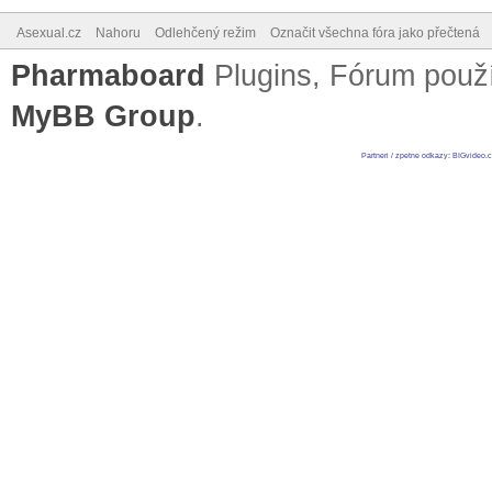
Asexual.cz
Nahoru
Odlehčený režim
Označit všechna fóra jako přečtená
Pharmaboard
Plugins, Fórum pou
MyBB Group
.
Partneri / zpetne odkazy
:
BIGvideo.c