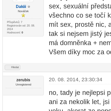
sex, sexuální předst
Dak
iii
-diskusni-forum-
Nováček
všechno co se točí k
Příspěvků: 7
mít sex, prostě nic, 
Registrován od: 20. 08.
2014
tak si nejsem jistý j
Hodnocení:
0
má domněnka + nemá
Všem díky moc za o
Hledat
20. 08. 2014, 23:30:34
zerubis
Unregistered
no, tady je nejlepsi
ani za nekolik let, js