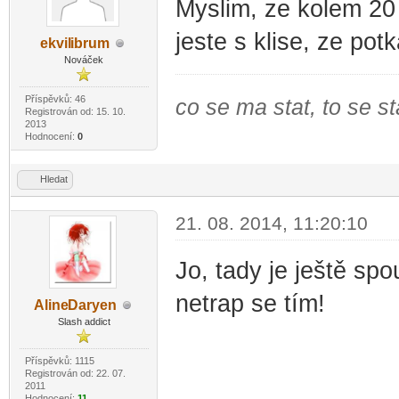
Myslim, ze kolem 20 
jeste s klise, ze pot
ekvil
ibrum
-diskusni-forum-
Nováček
Příspěvků: 46
co se ma stat, to se s
Registrován od: 15. 10.
2013
Hodnocení:
0
Hledat
21. 08. 2014, 11:20:10
Jo, tady je ještě sp
netrap se tím!
Aline
Daryen
-diskusni-forum-
Slash addict
Příspěvků: 1115
Registrován od: 22. 07.
2011
Hodnocení:
11