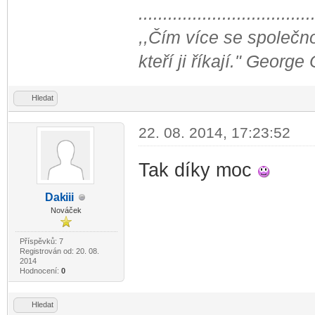
...................................
,,Čím více se společno
kteří ji říkají." George
Hledat
22. 08. 2014, 17:23:52
Tak díky moc
Dak
iii
-diskusni-forum-
Nováček
Příspěvků: 7
Registrován od: 20. 08.
2014
Hodnocení:
0
Hledat