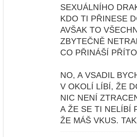
SEXUÁLNÍHO DRA
KDO TI PŘINESE D
AVŠAK TO VŠECHN
ZBYTEČNĚ NETRAP
CO PŘINÁŠÍ PŘÍT
NO, A VSADIL BYC
V OKOLÍ LÍBÍ, ŽE 
NIC NENÍ ZTRACEN
A ŽE SE TI NELÍB
ŽE MÁŠ VKUS. TA