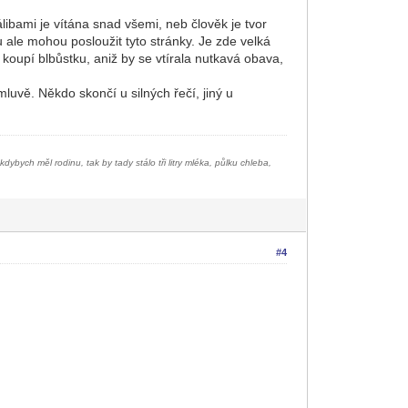
ibami je vítána snad všemi, neb člověk je tvor
 ale mohou posloužit tyto stránky. Je zde velká
 koupí blbůstku, aniž by se vtírala nutkavá obava,
luvě. Někdo skončí u silných řečí, jiný u
bych měl rodinu, tak by tady stálo tři litry mléka, půlku chleba,
#4