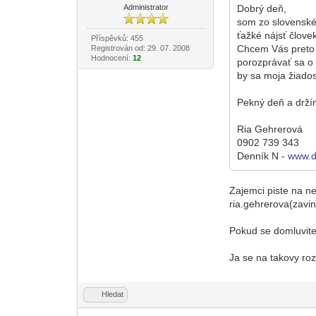
Administrator
Dobrý deň,
som zo slovenské
ťažké nájsť člove
Příspěvků: 455
Chcem Vás preto 
Registrován od: 29. 07. 2008
Hodnocení:
12
porozprávať sa o
by sa moja žiado
Pekný deň a drží
Ria Gehrerová
0902 739 343
Denník N -
www.d
Zajemci piste na ne
ria.gehrerova(zavi
Pokud se domluvite,
Ja se na takovy ro
Hledat