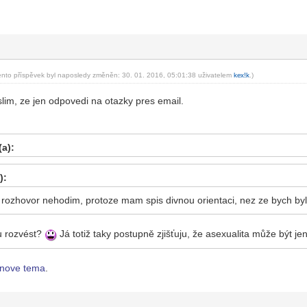
ento příspěvek byl naposledy změněn: 30. 01. 2016, 05:01:38 uživatelem
ke
x!k
.)
-diskusni-forum-
slim, ze jen odpovedi na otazky pres email.
a):
):
 rozhovor nehodim, protoze mam spis divnou orientaci, nez ze bych by
u rozvést?
Já totiž taky postupně zjišťuju, že asexualita může být je
nove tema
.