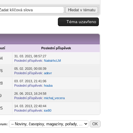
Téma uzavřeno
utí
Poslední příspěvek
31. 03. 2021, 08:57:27
34
Poslední příspěvek
:
Naits
irhcLM
-diskusni-forum-
05. 02. 2020, 00:00:39
76
Poslední příspěvek
:
ad
evr
-diskusni-forum-
03. 07. 2013, 21:41:06
28
Poslední příspěvek
:
ho
uba
-diskusni-forum-
26. 06. 2013, 16:24:58
9
Poslední příspěvek
:
michal
_vecera
-diskusni-forum-
14. 03. 2013, 22:40:44
25
Poslední příspěvek
:
ic
e80
-diskusni-forum-
fórum: