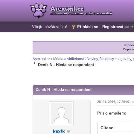
Vítejte návštevníku!
Přihlásit se
Registrovat se
Pro v
Doporu
Asexual.cz
›
Média a viditelnost
›
Noviny, časopisy, magazíny, p
Denik N - Hleda se respondent
 Hlas(ů) - 0 Průměr
1
2
3
4
5
Denik N - Hleda se respondent
28. 01. 2016, 17:28:07
(T
Prislo emailem:
Citace:
ke
x!k
-diskusni-forum-