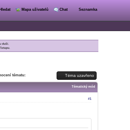
Hledat
Mapa uživatelů
Chat
Seznamka
u duši.
řístupu.
ocení tématu:
Téma uzavřeno
Tématický mód
#1