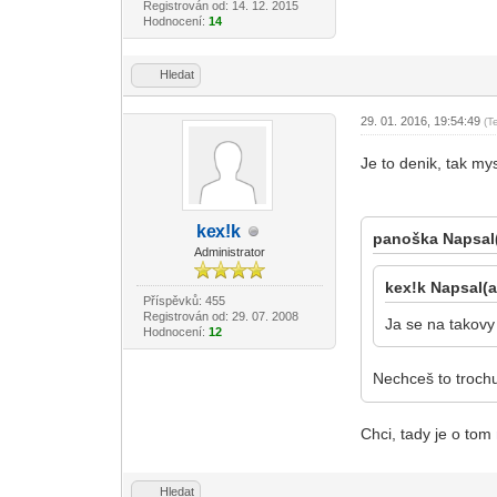
Registrován od: 14. 12. 2015
Hodnocení:
14
Hledat
29. 01. 2016, 19:54:49
(T
Je to denik, tak my
ke
x!k
panoška Napsal(
-diskusni-forum-
Administrator
kex!k Napsal(a
Příspěvků: 455
Registrován od: 29. 07. 2008
Ja se na takovy
Hodnocení:
12
Nechceš to troch
Chci, tady je o tom
Hledat