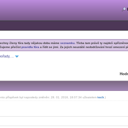
šechny členy fóra tady nějakou dobu máme
seznamku
. Třeba tam právě ty najdeš spřízněno
čujeme přečíst
pravidla fóra
a řídit se jimi. Za jejich neustálé nedodržování hrozí omezení p
ořady, ...
Hodn
ento příspěvek byl naposledy změněn: 28. 01. 2016, 18:07:34 uživatelem
ke
x!k
.)
-diskusni-forum-