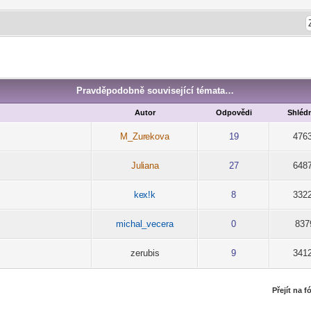
Pravděpodobně související témata…
Autor
Odpovědi
Shlédn
M_Zur
ekova
19
476
-diskusni-forum-
Jul
iana
27
648
-diskusni-forum-
ke
x!k
8
332
-diskusni-forum-
michal
_vecera
0
837
-diskusni-forum-
zerubis
9
341
Přejít na 