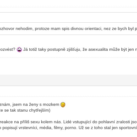
ozhovor nehodim, protoze mam spis divnou orientaci, nez ze bych byl 
rozvést?
Já totiž taky postupně zjišťuju, že asexualita může být jen
řiznám, jsem na ženy s mozkem
že se tak stanu chytřejším)
 reakce na příliš sexu kolem nás. Lidé vstupující do pohlavní zralosti j
 popisují vrstevníci, média, filmy, porno. Už se z toho stal jen sportovní