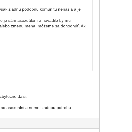
však žiadnu podobnú komunitu nenašla a je
kto je sám asexuálom a nevadilo by mu
ka alebo zmenu mena, môžeme sa dohodnúť. Ak
zbytecne dalsi.
imo asexualni a nemel zadnou potrebu...