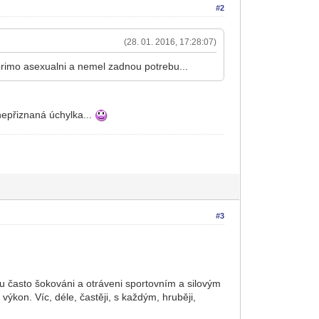
#2
(28. 01. 2016, 17:28:07)
primo asexualni a nemel zadnou potrebu...
 nepřiznaná úchylka...
#3
sou často šokováni a otráveni sportovním a silovým
 výkon. Víc, déle, častěji, s každým, hruběji,