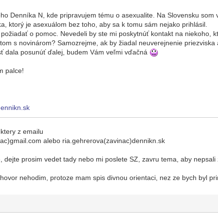
ho Denníka N, kde pripravujem tému o asexualite. Na Slovensku som 
ka, ktorý je asexuálom bez toho, aby sa k tomu sám nejako prihlásil.
požiadať o pomoc. Nevedeli by ste mi poskytnúť kontakt na niekoho, 
 tom s novinárom? Samozrejme, ak by žiadal neuverejnenie priezvis
sť dala posunúť ďalej, budem Vám veľmi vďačná
m palce!
ennikn.sk
ktery z emailu
nac)gmail.com alebo ria.gehrerova(zavinac)dennikn.sk
 dejte prosim vedet tady nebo mi poslete SZ, zavru tema, aby nepsali 
zhovor nehodim, protoze mam spis divnou orientaci, nez ze bych byl pr