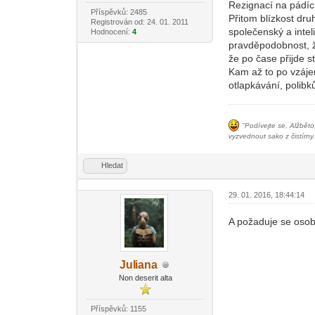
Rezignací na pádící 
Příspěvků: 2485
Přitom blízkost dru
Registrován od: 24. 01. 2011
společenský a intel
Hodnocení:
4
pravděpodobnost, že
že po čase přijde 
Kam až to po vzájem
otlapkávání, polibk
"Podívejte se, Alžběto
vyzvednout sako z čistírny.
Hledat
29. 01. 2016, 18:44:14
A požaduje se osob
Jul
iana
-diskusni-forum-
Non deserit alta
Příspěvků: 1155