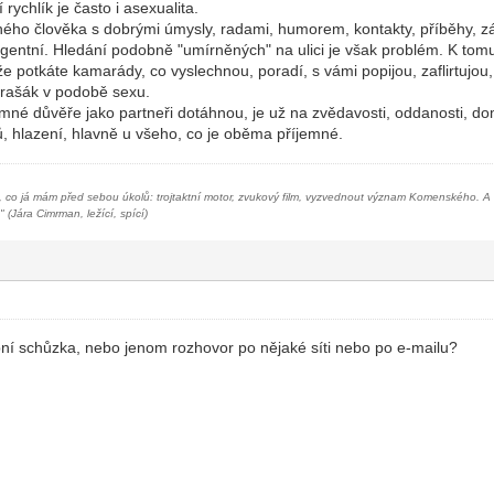
rychlík je často i asexualita.
hého člověka s dobrými úmysly, radami, humorem, kontakty, příběhy, zál
igentní. Hledání podobně "umírněných" na ulici je však problém. K tomu
 potkáte kamarády, co vyslechnou, poradí, s vámi popijou, zaflirtujou,
strašák v podobě sexu.
né důvěře jako partneři dotáhnou, je už na zvědavosti, oddanosti, dom
ů, hlazení, hlavně u všeho, co je oběma příjemné.
, co já mám před sebou úkolů: trojtaktní motor, zvukový film, vyzvednout význam Komenského. A kdy
" (Jára Cimrman, ležící, spící)
ní schůzka, nebo jenom rozhovor po nějaké síti nebo po e-mailu?