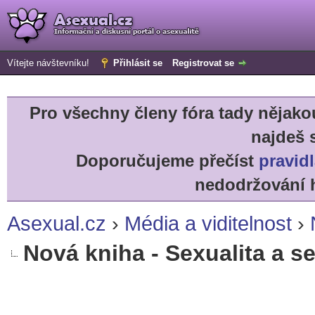
Vítejte návštevníku!
Přihlásit se
Registrovat se
Pro všechny členy fóra tady něja
najdeš 
Doporučujeme přečíst
pravidl
nedodržování h
Asexual.cz
›
Média a viditelnost
›
Nová kniha - Sexualita a se
r