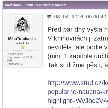
Nová kniha - Sexualita a sexuální identita
03. 04. 2016, 00:00:40
Před pár dny vyšla no
V knihovnách ji zatí
MihaTr
ochael
-diskusni-forum-
♠ Triple A ♠
neviděla, ale podle 
Příspěvků: 57
(min. 1 kapitole urči
Registrován od: 10. 06.
2015
Tak si držme pěsti, 
Hodnocení:
2
http://www.stud.cz/k
popularne-naucna-kni
highlight=WyJhc2V