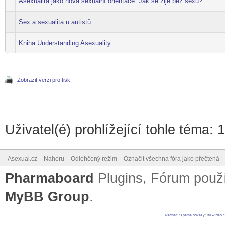
Asexualita jako nová sexuální orientace. Jak se žije bez sexu?
Sex a sexualita u autistů
Kniha Understanding Asexuality
Zobrazit verzi pro tisk
Uživatel(é) prohlížející tohle téma: 
Asexual.cz
Nahoru
Odlehčený režim
Označit všechna fóra jako přečtená
Pharmaboard
Plugins, Fórum pou
MyBB Group
.
Partneri / zpetne odkazy
:
BIGvideo.c