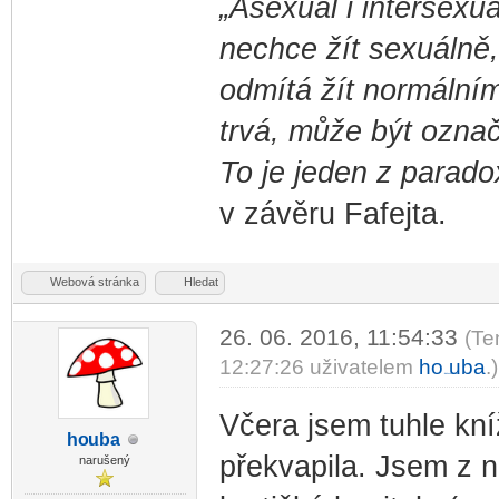
„Asexuál i intersexuá
nechce žít sexuálně,
odmítá žít normálním
trvá, může být označ
To je jeden z parado
v závěru Fafejta.
Webová stránka
Hledat
26. 06. 2016, 11:54:33
(Te
12:27:26 uživatelem
ho
uba
.)
-diskusni-forum-
Včera jsem tuhle kní
ho
uba
-diskusni-forum-
překvapila. Jsem z 
narušený