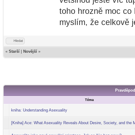
většinou ještě víc tu
toho hrozně moc co b
myslím, že celkově je
Hledat
«
Starší
|
Novější
»
Pravděpod
Téma
kniha: Understanding Asexuality
[Kniha] Ace: What Asexuality Reveals About Desire, Society, and the 