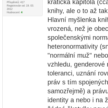
kratičká kapitola (c
Příspěvků: 417
Registrován od: 19. 03.
knihy, ale o to až ta
2012
Hodnocení:
4
Hlavní myšlenka knih
vrozená, než je obe
společenskými normam
heteronormativity (s
"normální muž" nebo
vzhledu, genderové r
toleranci, uznání ro
práv s tím spojenýc
samozřejmě) a právu 
identity a nebo i na