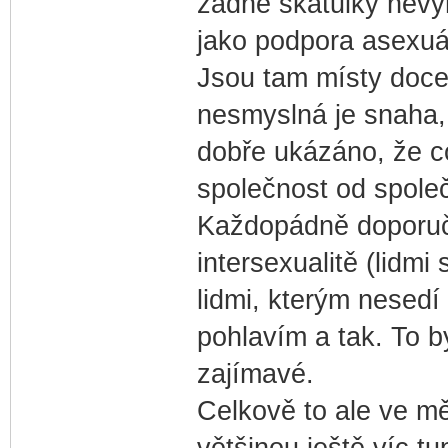
žádné škatulky nevy
jako podpora asexuá
Jsou tam místy doce
nesmyslná je snaha, 
dobře ukázáno, že c
společnost od společ
Každopádně doporuču
intersexualitě (lidmi
lidmi, kterým nesedí
pohlavím a tak. To b
zajímavé.
Celkově to ale ve mě 