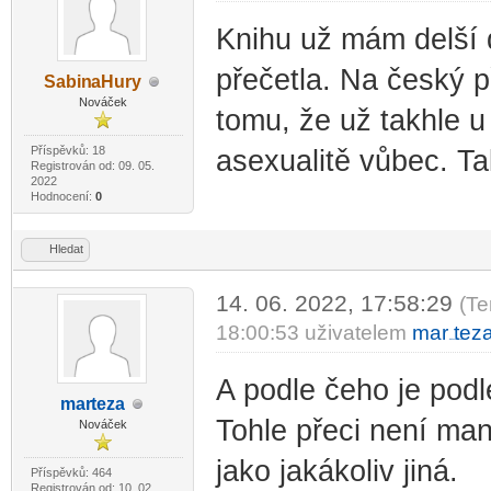
Knihu už mám delší 
přečetla. Na český 
Sabin
aHury
-diskusni-forum-
Nováček
tomu, že už takhle u
Příspěvků: 18
asexualitě vůbec. Ta
Registrován od: 09. 05.
2022
Hodnocení:
0
Hledat
14. 06. 2022, 17:58:29
(Te
18:00:53 uživatelem
mar
tez
-diskusni-forum-
A podle čeho je podl
mar
teza
-diskusni-forum-
Tohle přeci není man
Nováček
jako jakákoliv jiná.
Příspěvků: 464
Registrován od: 10. 02.