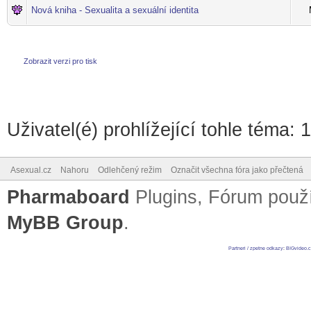
Nová kniha - Sexualita a sexuální identita
Zobrazit verzi pro tisk
Uživatel(é) prohlížející tohle téma: 
Asexual.cz
Nahoru
Odlehčený režim
Označit všechna fóra jako přečtená
Pharmaboard
Plugins, Fórum pou
MyBB Group
.
Partneri / zpetne odkazy
:
BIGvideo.c