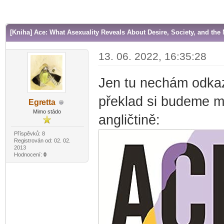
r
[Kniha] Ace: What Asexuality Reveals About Desire, Society, and the
13. 06. 2022, 16:35:28
Jen tu nechám odkaz 
překlad si budeme mu
Egr
etta
-diskusni-forum-
Mimo stádo
angličtině:
Příspěvků: 8
Registrován od: 02. 02.
2013
Hodnocení:
0