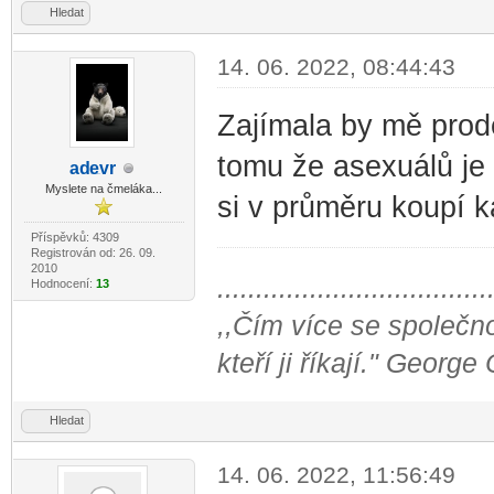
Hledat
14. 06. 2022, 08:44:43
Zajímala by mě prod
tomu že asexuálů je 
ad
evr
-diskusni-forum-
Myslete na čmeláka...
si v průměru koupí k
Příspěvků: 4309
Registrován od: 26. 09.
2010
...................................
Hodnocení:
13
,,Čím více se společno
kteří ji říkají." George
Hledat
14. 06. 2022, 11:56:49