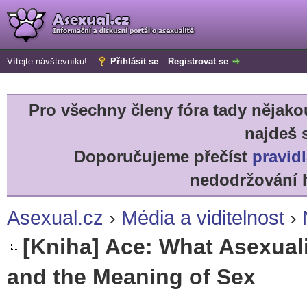
Vítejte návštevníku!
Přihlásit se
Registrovat se
Pro všechny členy fóra tady něja
najdeš 
Doporučujeme přečíst
pravidl
nedodržování h
Asexual.cz
›
Média a viditelnost
›
[Kniha] Ace: What Asexuali
and the Meaning of Sex