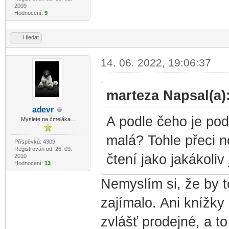
2009
Hodnocení:
9
Hledat
14. 06. 2022, 19:06:37
marteza Napsal(a)
ad
evr
-diskusni-forum-
A podle čeho je pod
Myslete na čmeláka...
malá? Tohle přeci n
Příspěvků: 4309
Registrován od: 26. 09.
čtení jako jakákoliv 
2010
Hodnocení:
13
Nemyslím si, že by t
zajímalo. Ani knížky
zvlášť prodejné, a to