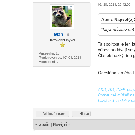
01. 10. 2018, 22:42:00
Atmis Napsal(a)
"
když můžete mít 
Ma
ni
-diskusni-forum-
Introvertní mýval
Ta spojitost je jen
vůbec nedávají smys
Příspěvků: 16
Článek hezký, ten g
Registrován od: 07. 08. 2018
Hodnocení:
0
Odesláno z mého L
ADD, AS, INFP, polya
Potkat mě můžeš na 
každou 3. neděli v m
Webová stránka
Hledat
«
Starší
|
Novější
»