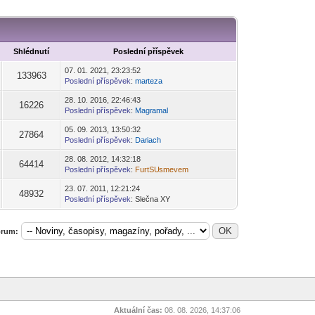
Shlédnutí
Poslední příspěvek
07. 01. 2021, 23:23:52
133963
Poslední příspěvek
:
mar
teza
-diskusni-forum-
28. 10. 2016, 22:46:43
16226
Poslední příspěvek
:
Magr
amal
-diskusni-forum-
05. 09. 2013, 13:50:32
27864
Poslední příspěvek
:
Dar
iach
-diskusni-forum-
28. 08. 2012, 14:32:18
64414
Poslední příspěvek
:
FurtSU
smevem
-diskusni-forum-
23. 07. 2011, 12:21:24
48932
Poslední příspěvek
: Slečna XY
fórum:
Aktuální čas:
08. 08. 2026, 14:37:06