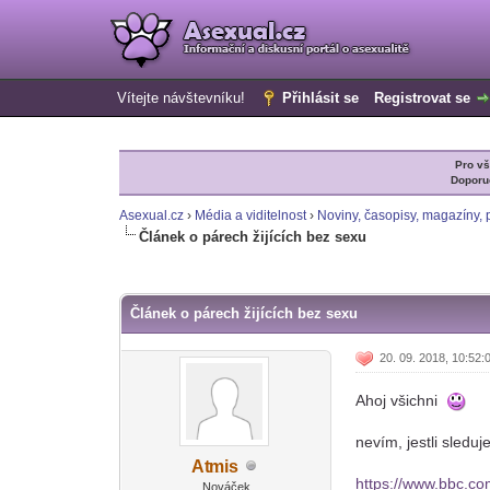
Vítejte návštevníku!
Přihlásit se
Registrovat se
Pro v
Doporu
Asexual.cz
›
Média a viditelnost
›
Noviny, časopisy, magazíny, p
Článek o párech žijících bez sexu
0 Hlas(ů) - 0 Průměr
1
2
3
4
5
Článek o párech žijících bez sexu
20. 09. 2018, 10:52:
Ahoj všichni
nevím, jestli sledu
At
mis
-diskusni-forum-
https://www.bbc.c
Nováček