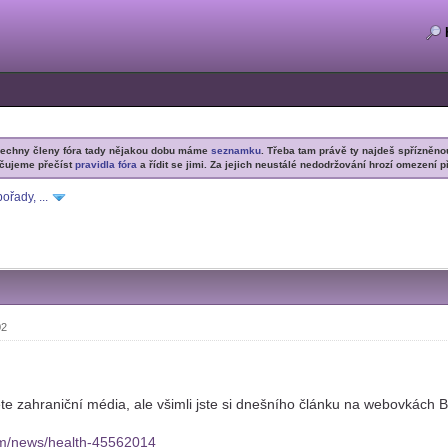
šechny členy fóra tady nějakou dobu máme
seznamku
. Třeba tam právě ty najdeš spřízněno
čujeme přečíst
pravidla fóra
a řídit se jimi. Za jejich neustálé nedodržování hrozí omezení p
ořady, ...
02
jete zahraniční média, ale všimli jste si dnešního článku na webovkách 
om/news/health-45562014