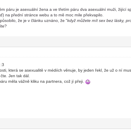
 páru je asexuální žena a ve třetím páru dva asexuální muži, žijící s
eď) na přední stránce webu a to mě moc mile překvapilo.
ůsobilo, že je v článku uznáno, že "
když můžete mít sex bez lásky, pr
íte?
 :3
ti, která se asexualitě v médiích věnuje, by jeden řekl, že už o ní mu
čte. Jen tak dál.
áru měla vážně kliku na partnera, což jí přeji.