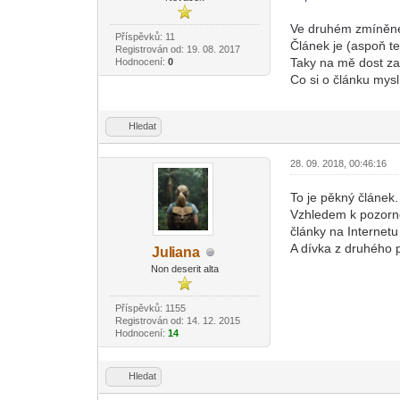
Ve druhém zmíněném
Příspěvků: 11
Článek je (aspoň t
Registrován od: 19. 08. 2017
Taky na mě dost zap
Hodnocení:
0
Co si o článku mysl
Hledat
28. 09. 2018, 00:46:16
To je pěkný článek.
Vzhledem k pozornos
články na Internetu 
A dívka z druhého p
Jul
iana
-diskusni-forum-
Non deserit alta
Příspěvků: 1155
Registrován od: 14. 12. 2015
Hodnocení:
14
Hledat