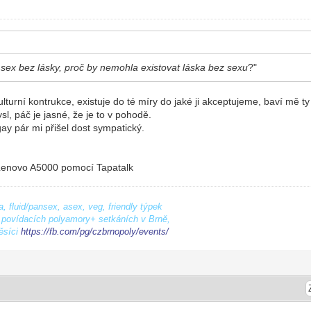
:
sex bez lásky, proč by nemohla existovat láska bez sexu
?"
 kulturní kontrukce, existuje do té míry do jaké ji akceptujeme, baví mě 
l, páč je jasné, že je to v pohodě.
ay pár mi přišel dost sympatický.
enovo A5000 pomocí Tapatalk
, fluid/pansex, asex, veg, friendly týpek
povídacích polyamory+ setkáních v Brně,
ěsíci
https://fb.com/pg/czbrnopoly/events/