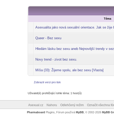
Téma
Asexualita jako nová sexuální orientace. Jak se žije
Queer - Bez sexu
Hledám lásku bez sexu aneb Nejnovější trendy v se
Novy trend - zivot bez sexu.
Míša (33): Žijeme spolu, ale bez sexu [Vlasta]
Zobrazit verzi pro tisk
Uživatel(é) prohlížející tohle téma: 1 host(ů)
Asexual.cz
Nahoru
Odlehčený režim
Označit všechna fó
Pharmaboard
Plugins, Fórum používá
MyBB
, © 2002-2026
MyBB G