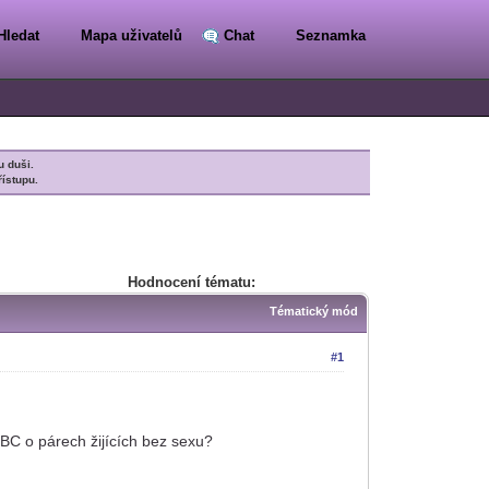
Hledat
Mapa uživatelů
Chat
Seznamka
u duši.
řístupu.
Hodnocení tématu:
Tématický mód
#1
BBC o párech žijících bez sexu?