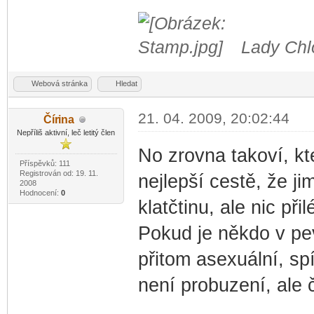
Lady Chlo
Webová stránka
Hledat
21. 04. 2009, 20:02:44
Čír
ina
-diskusni-forum-
Nepříliš aktivní, leč letitý člen
No zrovna takoví, kte
Příspěvků: 111
Registrován od: 19. 11.
nejlepší cestě, že j
2008
Hodnocení:
0
klatčtinu, ale nic př
Pokud je někdo v pev
přitom asexuální, spí
není probuzení, ale č