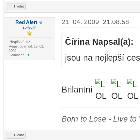
Hledat
21. 04. 2009, 21:08:58
Red
Alert
-diskusni-forum-
Požitkář
Čírina Napsal(a):
Příspěvků: 52
Registrován od: 12. 02.
2009
Hodnocení:
3
jsou na nejlepší ces
Brilantní
Born to Lose - Live to
Hledat