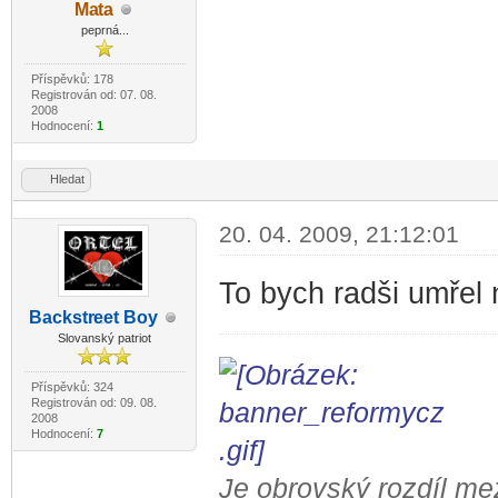
Ma
ta
-diskusni-forum-
peprná...
Příspěvků: 178
Registrován od: 07. 08.
2008
Hodnocení:
1
Hledat
20. 04. 2009, 21:12:01
To bych radši umřel
Backstr
eet Boy
-diskusni-forum-
Slovanský patriot
Příspěvků: 324
Registrován od: 09. 08.
2008
Hodnocení:
7
Je obrovský rozdíl me