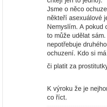
chtějí jen to jedno).
Jsme o něco ochuzen
někteří asexuálové j
Nemyslím. A pokud c
to může udělat sám. 
nepotřebuje druhého 
ochuzení. Kdo si má
či platit za prostitut
K výroku že je nejh
co říct.