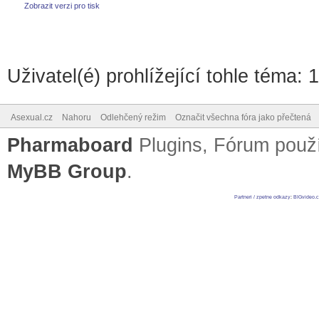
Zobrazit verzi pro tisk
Uživatel(é) prohlížející tohle téma: 
Asexual.cz
Nahoru
Odlehčený režim
Označit všechna fóra jako přečtená
Pharmaboard
Plugins, Fórum pou
MyBB Group
.
Partneri / zpetne odkazy
:
BIGvideo.c