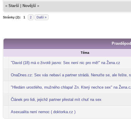
«
Starší
|
Novější
»
Stránky (2):
1
2
Další »
Pravděpod
Téma
"David (18) má o životě jasno: Sex není nic pro mě!" na Žena.cz
OnaDnes.cz: Sex vás nebaví a partner strádá. Nenuťte se, ale řešte, r
"Hledám urostlého, mužného chlapa! Zn. Který nechce sex" na Žena.c
Článek pro lidi, jejichž partner přestal mít chuť na sex
Asexualita není nemoc ( doktorka.cz )