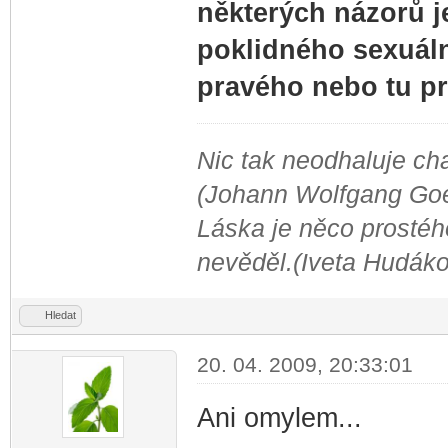
některých ná­zo­rů 
po­klidného sexuáln
pravého nebo tu p
Nic tak neodhaluje cha
(Johann Wolfgang Go
Láska je něco prostého
nevěděl.(Iveta Hudák
Hledat
20. 04. 2009, 20:33:01
Ani omylem...