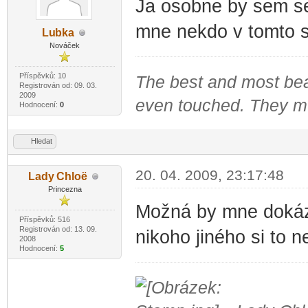
Ja osobne by sem se 
mne nekdo v tomto s
Lu
bka
-diskusni-forum-
Nováček
Příspěvků: 10
The best and most beau
Registrován od: 09. 03.
2009
even touched. They mus
Hodnocení:
0
Hledat
20. 04. 2009, 23:17:48
Lady
Chloë
-diskusni-forum-
Princezna
Možná by mne dokázal
Příspěvků: 516
Registrován od: 13. 09.
nikoho jiného si to 
2008
Hodnocení:
5