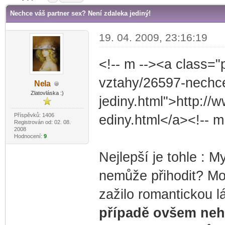
Nechce váš partner sex? Není zdaleka jediný!
19. 04. 2009, 23:16:19
<!-- m --><a class="
vztahy/26597-nechce
Ne
la
-diskusni-forum-
Zlatovláska :)
jediny.html">http://
Příspěvků: 1406
ediny.html</a><!-- m
Registrován od: 02. 08.
2008
Hodnocení:
9
Nejlepší je tohle : 
nemůže přihodit? Mo
zažilo roman­tickou 
případě ovšem neház