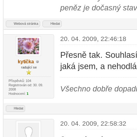
peněz je dočasný stav
Webová stránka
Hledat
20. 04. 2009, 22:46:18
Přesně tak. Souhla
kyt
ička
jaká jsem, a nehodl
-diskusni-forum-
radující se
Příspěvků: 104
Registrován od: 30. 09.
Všechno dobře dopadne
2008
Hodnocení:
1
Hledat
20. 04. 2009, 22:58:32