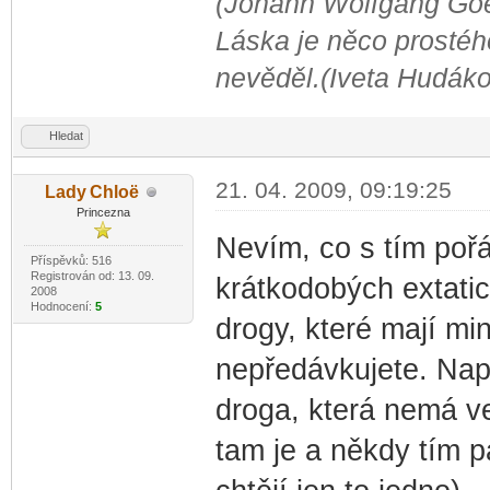
(Johann Wolfgang Go
Láska je něco prostého
nevěděl.(Iveta Hudák
Hledat
21. 04. 2009, 09:19:25
Lady
Chloë
-diskusni-forum-
Princezna
Nevím, co s tím pořá
Příspěvků: 516
Registrován od: 13. 09.
krátkodobých extatic
2008
Hodnocení:
5
drogy, které mají min
nepředávkujete. Např
droga, která nemá ve
tam je a někdy tím p