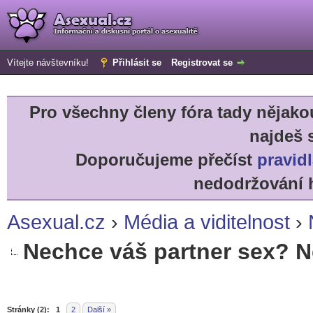
Vítejte návštevníku!
Přihlásit se
Registrovat se
Pro všechny členy fóra tady něja
najdeš 
Doporučujeme přečíst
pravidl
nedodržování h
Asexual.cz
›
Média a viditelnost
›
Nechce váš partner sex? Ne
r
Stránky (2):
1
2
Další »