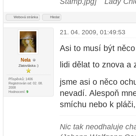
Lady Chlo
Webová stránka
Hledat
21. 04. 2009, 01:49:53
Asi to musí být něco
Ne
la
lidi dělat to znova a 
-diskusni-forum-
Zlatovláska :)
Příspěvků: 1406
jsme asi o něco ochu
Registrován od: 02. 08.
2008
nevadí. Alespoň mne 
Hodnocení:
9
smíchu nebo k pláči, 
Nic tak neodhaluje cha