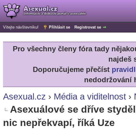
Vítejte návštevníku!
Přihlásit se
Registrovat se
Pro všechny členy fóra tady něja
najdeš 
Doporučujeme přečíst
pravidl
nedodržování h
Asexual.cz
›
Média a viditelnost
›
Asexuálové se dříve styděl
nic nepřekvapí, říká Uze