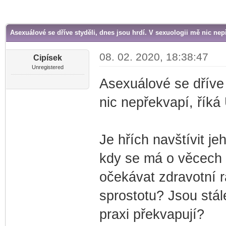
r
Asexuálové se dříve styděli, dnes jsou hrdí. V sexuologii mě nic nep
08. 02. 2020, 18:38:47
Cipísek
Unregistered
Asexuálové se dříve 
nic nepřekvapí, říká
Je hřích navštívit j
kdy se má o věcech 
očekávat zdravotní r
sprostotu? Jsou stál
praxi překvapují?