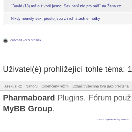
"David (18) má o životě jasno: Sex není nic pro mě!" na Žena.cz
Nikdy neměly sex, přesto jsou z nich šťastné matky
Zobrazit verzi pro tisk
Uživatel(é) prohlížející tohle téma: 
Asexual.cz
Nahoru
Odlehčený režim
Označit všechna fóra jako přečtená
Pharmaboard
Plugins, Fórum pou
MyBB Group
.
Partneri / zpetne odkazy
:
BIGvideo.c