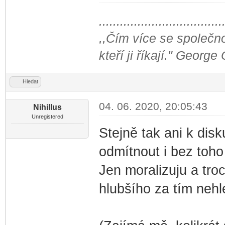
...................................
,,Čím více se společno
kteří ji říkají." George
Hledat
04. 06. 2020, 20:05:43
Nihillus
Unregistered
Stejně tak ani k disk
odmítnout i bez toh
Jen moralizuju a tro
hlubšího za tím nehl