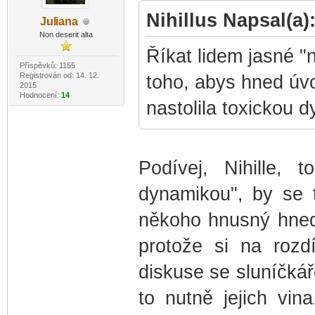
Nihillus Napsal(a)
Jul
iana
-diskusni-forum-
Non deserit alta
Říkat lidem jasné "n
Příspěvků: 1155
Registrován od: 14. 12.
toho, abys hned ú
2015
Hodnocení:
14
nastolila toxickou 
Podívej, Nihille,
dynamikou", by se t
někoho hnusný hne
protože si na rozd
diskuse se sluníčkář
to nutně jejich vi