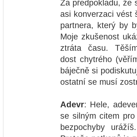
Za předpokladu, že s
asi konverzaci vést 
partnera, který by 
Moje zkušenost ukáz
ztráta času. Těš
dost chytrého (věří
báječně si podiskutu
ostatní se musí zos
Adevr
: Hele, adever
se silným citem pro
bezpochyby urážíš.