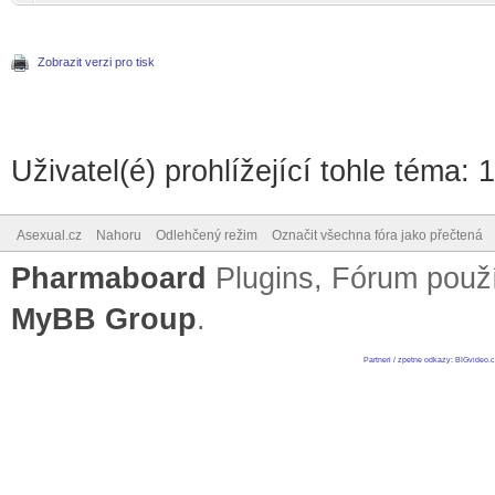
Zobrazit verzi pro tisk
Uživatel(é) prohlížející tohle téma: 
Asexual.cz
Nahoru
Odlehčený režim
Označit všechna fóra jako přečtená
Pharmaboard
Plugins, Fórum pou
MyBB Group
.
Partneri / zpetne odkazy
:
BIGvideo.c