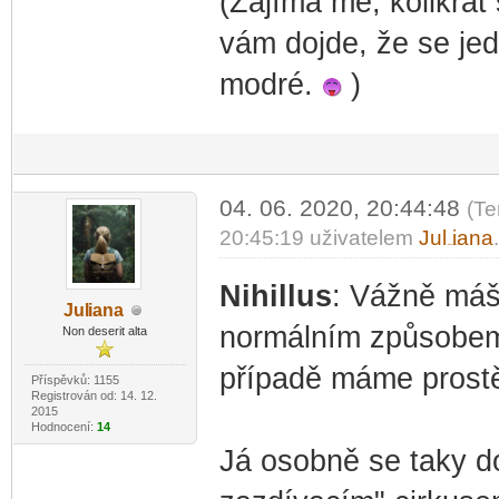
(Zajímá mě, kolikrát
vám dojde, že se jed
modré.
)
04. 06. 2020, 20:44:48
(Te
20:45:19 uživatelem
Jul
iana
-diskusni-forum-
Nihillus
: Vážně máš
Jul
iana
-diskusni-forum-
normálním způsobem 
Non deserit alta
případě máme prostě
Příspěvků: 1155
Registrován od: 14. 12.
2015
Hodnocení:
14
Já osobně se taky d