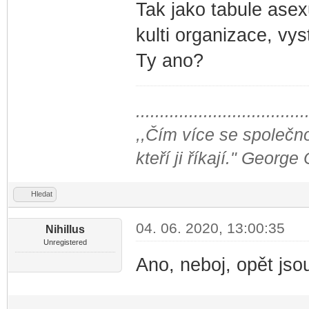
Tak jako tabule asex
kulti organizace, vy
Ty ano?
...................................
,,Čím více se společno
kteří ji říkají." George
Hledat
04. 06. 2020, 13:00:35
Nihillus
Unregistered
Ano, neboj, opět js