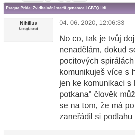
Prague Pride: Zviditelnění starší generace LGBTQ lidí
04. 06. 2020, 12:06:33
Nihillus
Unregistered
No co, tak je tvůj do
nenadělám, dokud se
pocitových spirálách
komunikuješ více s h
jen ke komunikaci s l
potkana" člověk může
se na tom, že má pot
zaneřádil si podlah