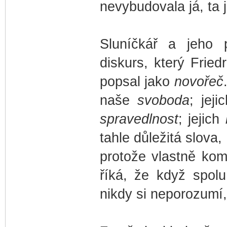
nevybudovala já, ta
Sluníčkář a jeho p
diskurs, který Frie
popsal jako
novořeč
naše
svoboda
; jej
spravedlnost
; jejich
tahle důležitá slova,
protože vlastně ko
říká, že když spol
nikdy si neporozumí