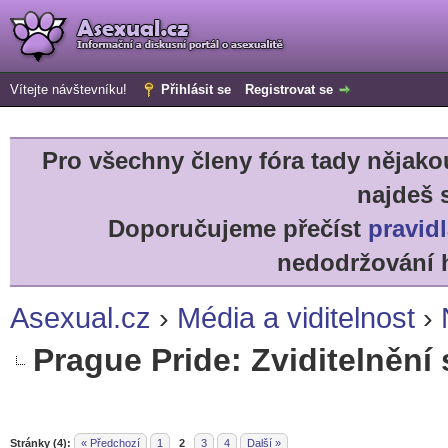
Vítejte návštevníku!
Přihlásit se
Registrovat se
Pro všechny členy fóra tady něja
najdeš 
Doporučujeme přečíst
pravidl
nedodržování h
Asexual.cz
›
Média a viditelnost
›
Prague Pride: Zviditelnění
r
Stránky (4):
« Předchozí
1
2
3
4
Další »