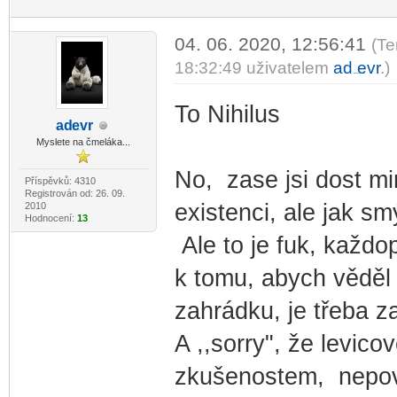
04. 06. 2020, 12:56:41
(Te
18:32:49 uživatelem
ad
evr
.)
-diskusni-forum-
To Nihilus
ad
evr
-diskusni-forum-
Myslete na čmeláka...
No, zase jsi dost m
Příspěvků: 4310
Registrován od: 26. 09.
existenci, ale jak sm
2010
Hodnocení:
13
Ale to je fuk, každo
k tomu, abych věděl
zahrádku, je třeba za
A ,,sorry", že levico
zkušenostem, nepova