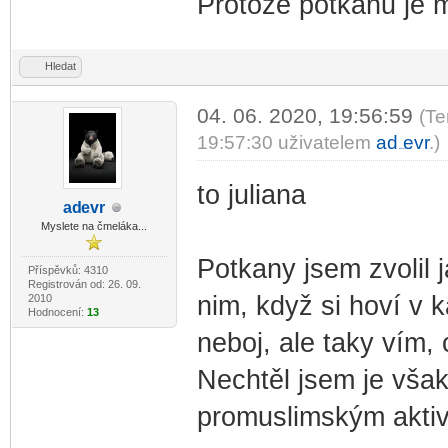
Protože potkanů je mi
Hledat
04. 06. 2020, 19:56:59
(Te
19:57:30 uživatelem
ad
evr
.)
-diskusni-forum-
to juliana
ad
evr
-diskusni-forum-
Myslete na čmeláka...
Potkany jsem zvolil 
Příspěvků: 4310
Registrován od: 26. 09.
nim, když si hoví v k
2010
Hodnocení:
13
neboj, ale taky vím
Nechtěl jsem je vša
promuslimským aktivi