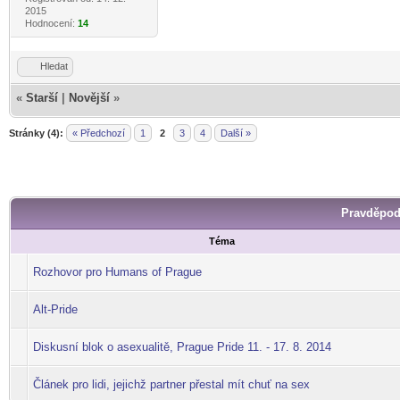
2015
Hodnocení:
14
Hledat
«
Starší
|
Novější
»
Stránky (4):
« Předchozí
1
2
3
4
Další »
Pravděpod
Téma
Rozhovor pro Humans of Prague
Alt-Pride
Diskusní blok o asexualitě, Prague Pride 11. - 17. 8. 2014
Článek pro lidi, jejichž partner přestal mít chuť na sex