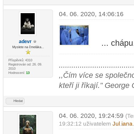
04. 06. 2020, 14:06:16
... chápu
ad
evr
-diskusni-forum-
Myslete na čmeláka...
Příspěvků: 4310
...................................
Registrován od: 26. 09.
2010
Hodnocení:
13
,,Čím více se společno
kteří ji říkají." George
Hledat
04. 06. 2020, 19:24:59
(Te
19:32:12 uživatelem
Jul
iana
-diskusni-forum-