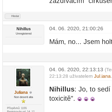
zazdívacím" cirkus
Hledat
04. 06. 2020, 21:00:26
Nihillus
Unregistered
Mám, no... Jsem holt
04. 06. 2020, 22:13:13
(Te
22:13:28 uživatelem
Jul
iana
-diskusni-forum-
Nihillus
: Jo, to sed
Jul
iana
-diskusni-forum-
toxicitě".
Non deserit alta
Příspěvků: 1155
Registrován od: 14. 12.