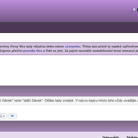
šechny členy fóra tady nějakou dobu máme
seznamku
. Třeba tam právě ty najdeš spřízněno
čujeme přečíst
pravidla fóra
a řídit se jimi. Za jejich neustálé nedodržování hrozí omezení p
í článek" nebo "další článek". Děláte tady zmatek. V názvu topicu místo toho vždy uvádějte 
ší »
Odpovědi
Zhlédn