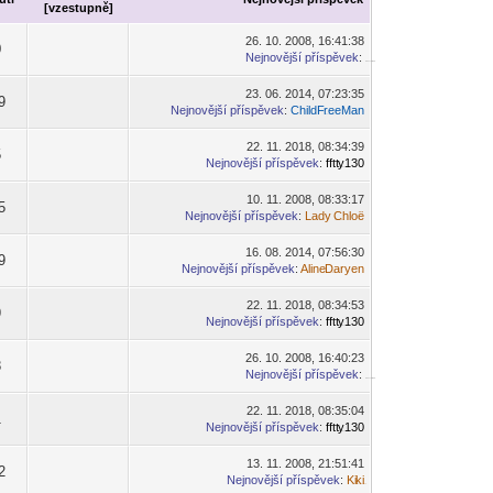
[
vzestupně
]
26. 10. 2008, 16:41:38
0
Nejnovější příspěvek
:
-diskusni-forum-
23. 06. 2014, 07:23:35
9
Nejnovější příspěvek
:
ChildF
reeMan
-diskusni-forum-
22. 11. 2018, 08:34:39
5
Nejnovější příspěvek
:
fftt
y130
-diskusni-forum-
10. 11. 2008, 08:33:17
5
Nejnovější příspěvek
:
Lady
Chloë
-diskusni-forum-
16. 08. 2014, 07:56:30
9
Nejnovější příspěvek
:
Aline
Daryen
-diskusni-forum-
22. 11. 2018, 08:34:53
9
Nejnovější příspěvek
:
fftt
y130
-diskusni-forum-
26. 10. 2008, 16:40:23
8
Nejnovější příspěvek
:
-diskusni-forum-
22. 11. 2018, 08:35:04
1
Nejnovější příspěvek
:
fftt
y130
-diskusni-forum-
13. 11. 2008, 21:51:41
2
Nejnovější příspěvek
:
Ki
ki
-diskusni-forum-