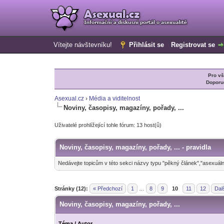
Vítejte návštevníku!
Přihlásit se
Registrovat se
Pro v
Doporu
Asexual.cz
›
Média a viditelnost
Noviny, časopisy, magazíny, pořady, ...
Uživatelé prohlížející tohle fórum: 13 host(ů)
Noviny, časopisy, magazíny, pořady, ... - pravidla
Nedávejte topicům v této sekci názvy typu "pěkný článek","asexuáln
Stránky (12):
« Předchozí
1
…
8
9
10
11
12
Dal
Noviny, časopisy, magazíny, pořady, ...
Téma
/
Autor