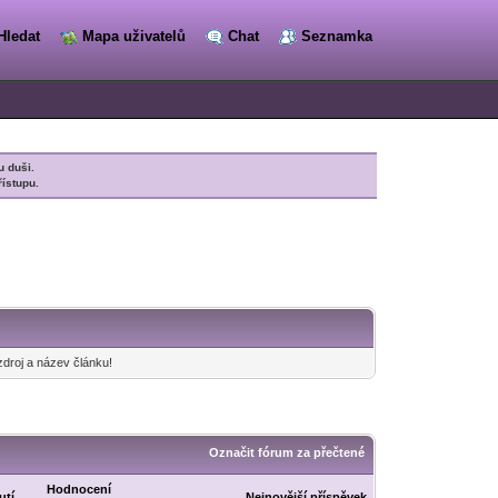
Hledat
Mapa uživatelů
Chat
Seznamka
u duši.
řístupu.
zdroj a název článku!
Označit fórum za přečtené
Hodnocení
utí
Nejnovější příspěvek