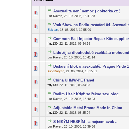
Asexualita není nemoc ( doktorka.cz )
0 hlas(ů) - 0 z
1
2
Lur Raven,
26. 10. 2008, 16:41:38
Vrak Show na Radiu rastafari 04. Asexuali
0 hlas(ů) - 0 z
1
2
Eck
hart
,
18. 06. 2014, 12:55:00
-diskusni-forum-
Common Rail Injector Repair Kits supplie
0 hlas(ů) - 0 z
1
2
fftt
y130
,
22. 11. 2018, 08:34:39
-diskusni-forum-
Lidé žijící dlouhodobě vcelibátu mohoumí
0 hlas(ů) - 0 z
1
2
Lur Raven,
26. 10. 2008, 16:41:14
Diskusní blok o asexualitě, Prague Pride 11
0 hlas(ů) - 0 z
1
2
Aline
Daryen
,
21. 06. 2014, 18:15:31
-diskusni-forum-
China UHMW-PE Panel
0 hlas(ů) - 0 z
1
2
fftt
y130
,
22. 11. 2018, 08:34:53
-diskusni-forum-
Radim Uzel: Když se řekne sexuolog
0 hlas(ů) - 0 z
1
2
Lur Raven,
26. 10. 2008, 16:40:23
Adjustable Metal Frame Made in China
0 hlas(ů) - 0 z
1
2
fftt
y130
,
22. 11. 2018, 08:35:04
-diskusni-forum-
S NIKÝM NESPÍM - a nejsem cvok ...
0 hlas(ů) - 0 z
1
2
Lur Raven,
26. 10. 2008, 16:39:56