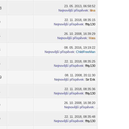
23. 05. 2013, 06:58:52
8
Nejnovější příspěvek
:
lil
ina
-diskusni-forum-
22. 11. 2018, 08:35:15
0
Nejnovější příspěvek
:
fftt
y130
-diskusni-forum-
26. 10. 2008, 16:39:29
5
Nejnovější příspěvek
:
Ma
ta
-diskusni-forum-
08. 05. 2016, 19:19:22
8
Nejnovější příspěvek
:
ChildF
reeMan
-diskusni-forum-
22. 11. 2018, 08:35:25
6
Nejnovější příspěvek
:
fftt
y130
-diskusni-forum-
08. 11. 2008, 20:11:30
9
Nejnovější příspěvek
:
Sir
Erik
-diskusni-forum-
22. 11. 2018, 08:35:36
1
Nejnovější příspěvek
:
fftt
y130
-diskusni-forum-
26. 10. 2008, 16:38:20
9
Nejnovější příspěvek
:
-diskusni-forum-
22. 11. 2018, 08:35:48
9
Nejnovější příspěvek
:
fftt
y130
-diskusni-forum-