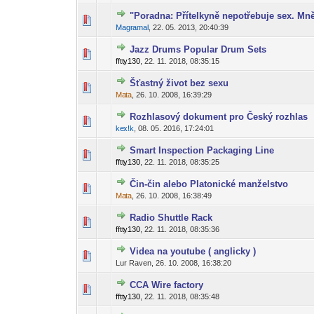
"Poradna: Přítelkyně nepotřebuje sex. Mn
0 hlas(ů) - 0 z
1
2
Magr
amal
,
22. 05. 2013, 20:40:39
-diskusni-forum-
Jazz Drums Popular Drum Sets
0 hlas(ů) - 0 z
1
2
fftt
y130
,
22. 11. 2018, 08:35:15
-diskusni-forum-
Šťastný život bez sexu
0 hlas(ů) - 0 z
1
2
Ma
ta
,
26. 10. 2008, 16:39:29
-diskusni-forum-
Rozhlasový dokument pro Český rozhlas
0 hlas(ů) - 0 z
1
2
ke
x!k
,
08. 05. 2016, 17:24:01
-diskusni-forum-
Smart Inspection Packaging Line
0 hlas(ů) - 0 z
1
2
fftt
y130
,
22. 11. 2018, 08:35:25
-diskusni-forum-
Čin-čin alebo Platonické manželstvo
0 hlas(ů) - 0 z
1
2
Ma
ta
,
26. 10. 2008, 16:38:49
-diskusni-forum-
Radio Shuttle Rack
0 hlas(ů) - 0 z
1
2
fftt
y130
,
22. 11. 2018, 08:35:36
-diskusni-forum-
Videa na youtube ( anglicky )
0 hlas(ů) - 0 z
1
2
Lur Raven,
26. 10. 2008, 16:38:20
CCA Wire factory
0 hlas(ů) - 0 z
1
2
fftt
y130
,
22. 11. 2018, 08:35:48
-diskusni-forum-