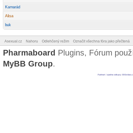
Kam
arád
-diskusni-forum-
Al
isa
-diskusni-forum-
b
uk
-diskusni-forum-
Asexual.cz
Nahoru
Odlehčený režim
Označit všechna fóra jako přečtená
Pharmaboard
Plugins, Fórum pou
MyBB Group
.
Partneri / zpetne odkazy
:
BIGvideo.c