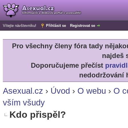
Vítejte návštevníku!
Přihlásit se
Registrovat se
Pro všechny členy fóra tady něja
najdeš 
Doporučujeme přečíst
pravidl
nedodržování h
Asexual.cz
›
Úvod
›
O webu
›
O c
vším všudy
Kdo přispěl?