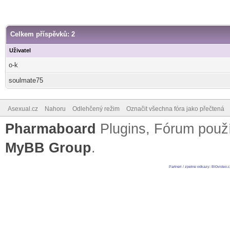
Celkem příspěvků: 2
Uživatel
o-k
soulmate75
Asexual.cz
Nahoru
Odlehčený režim
Označit všechna fóra jako přečtená
Pharmaboard
Plugins, Fórum pou
MyBB Group
.
Partneri / zpetne odkazy
:
BIGvideo.c