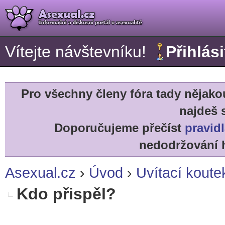
Vítejte návštevníku!
Přihlási
Pro všechny členy fóra tady něja
najdeš 
Doporučujeme přečíst
pravidl
nedodržování h
Asexual.cz
›
Úvod
›
Uvítací koute
Kdo přispěl?