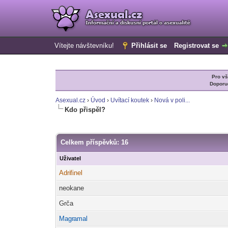
Vítejte návštevníku!
Přihlásit se
Registrovat se
Pro v
Doporu
Asexual.cz
›
Úvod
›
Uvítací koutek
›
Nová v poli...
Kdo přispěl?
Celkem příspěvků: 16
Uživatel
Adri
finel
-diskusni-forum-
neokane
Grča
Magr
amal
-diskusni-forum-