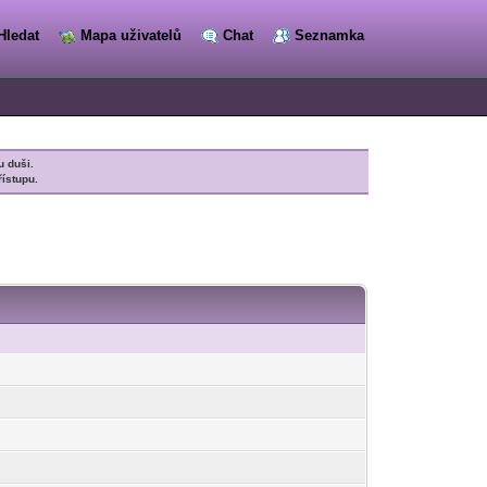
Hledat
Mapa uživatelů
Chat
Seznamka
u duši.
řístupu.