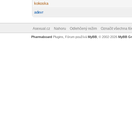
kok
oska
-diskusni-forum-
ad
evr
-diskusni-forum-
Asexual.cz
Nahoru
Odlehčený režim
Označit všechna fó
Pharmaboard
Plugins, Fórum používá
MyBB
, © 2002-2026
MyBB G