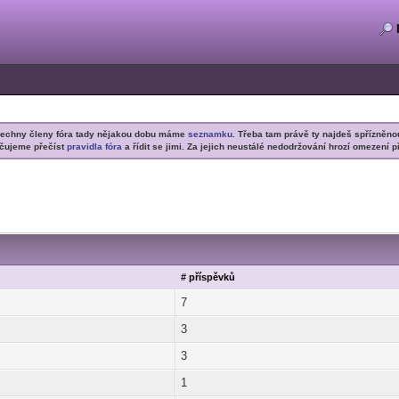
šechny členy fóra tady nějakou dobu máme
seznamku
. Třeba tam právě ty najdeš spřízněno
čujeme přečíst
pravidla fóra
a řídit se jimi. Za jejich neustálé nedodržování hrozí omezení p
# příspěvků
7
3
3
1