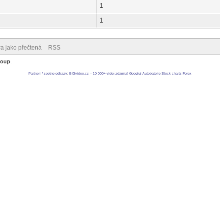
1
1
ra jako přečtená
RSS
roup
.
Partneri / zpetne odkazy
:
BIGvideo.cz – 10 000+ videí zdarma!
Googluj
Autobaterie
Stock charts
Forex