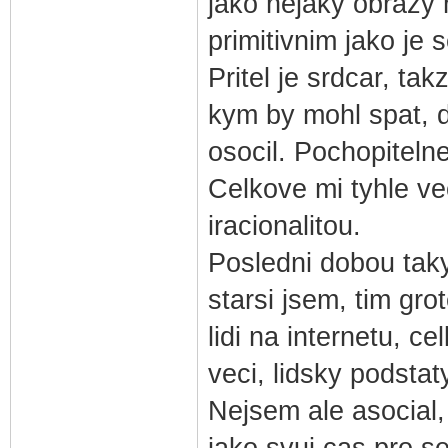
jako nejaky obrazy 
primitivnim jako je 
Pritel je srdcar, ta
kym by mohl spat, 
osocil. Pochopitelne
Celkove mi tyhle vec
iracionalitou.
Posledni dobou taky
starsi jsem, tim gro
lidi na internetu, c
veci, lidsky podstaty
Nejsem ale asocial,
jako svuj cas pro s