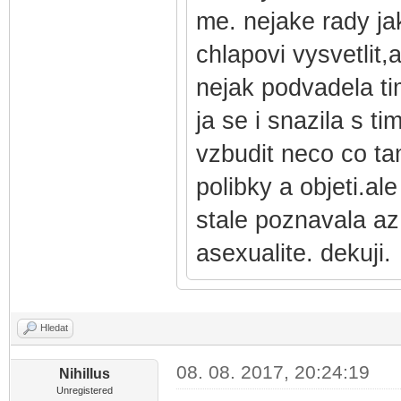
me. nejake rady ja
chlapovi vysvetlit
nejak podvadela ti
ja se i snazila s t
vzbudit neco co ta
polibky a objeti.al
stale poznavala az
asexualite. dekuji.
Hledat
08. 08. 2017, 20:24:19
Nihillus
Unregistered