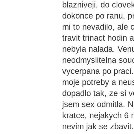
blazniveji, do clove
dokonce po ranu, pr
mi to nevadilo, ale
travit trinact hodin 
nebyla nalada. Venu
neodmyslitelna souca
vycerpana po praci.
moje potreby a neus
dopadlo tak, ze si 
jsem sex odmitla. N
kratce, nejakych 6 
nevim jak se zbavi