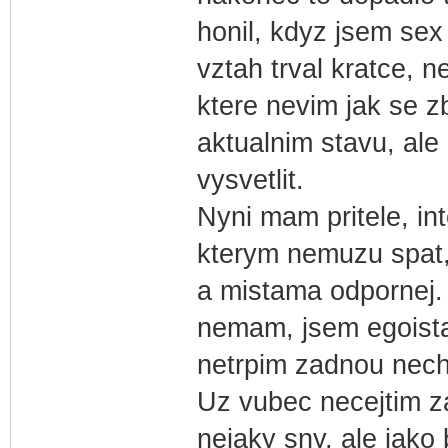
honil, kdyz jsem sex
vztah trval kratce, n
ktere nevim jak se 
aktualnim stavu, ale
vysvetlit.
Nyni mam pritele, int
kterym nemuzu spat,
a mistama odpornej.
nemam, jsem egoista
netrpim zadnou nechu
Uz vubec necejtim z
nejaky sny, ale jako 