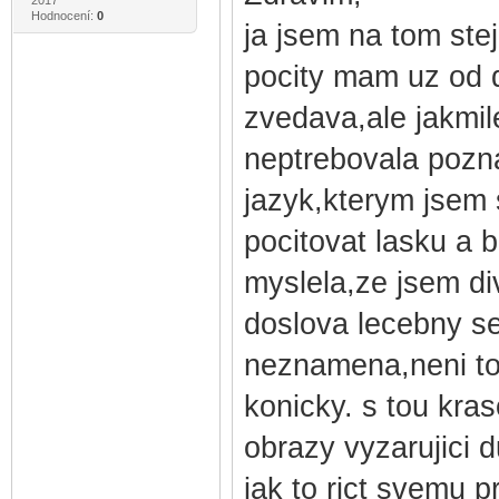
Hodnocení:
0
ja jsem na tom stej
pocity mam uz od 
zvedava,ale jakmil
neptrebovala poznav
jazyk,kterym jsem 
pocitovat lasku a b
myslela,ze jsem di
doslova lecebny se
neznamena,neni to 
konicky. s tou kras
obrazy vyzarujici du
jak to rict svemu p