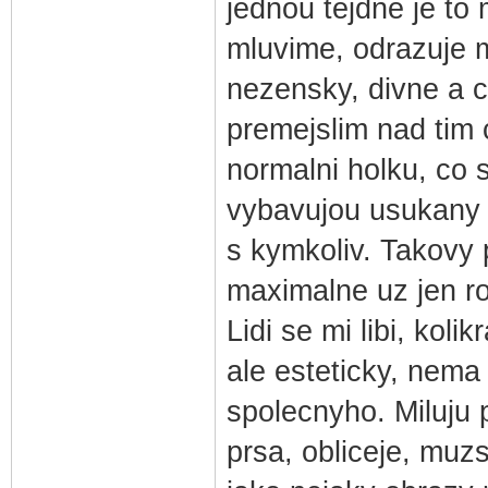
jednou tejdne je to 
mluvime, odrazuje me
nezensky, divne a c
premejslim nad tim 
normalni holku, co 
vybavujou usukany o
s kymkoliv. Takovy
maximalne uz jen r
Lidi se mi libi, koli
ale esteticky, nema
spolecnyho. Miluju
prsa, obliceje, muzs