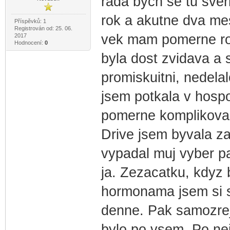
rada bych se tu sver
rok a akutne dva me
Příspěvků: 1
Registrován od: 25. 06.
vek mam pomerne roz
2017
Hodnocení:
0
byla dost zvidava a 
promiskuitni, nedelal
jsem potkala v hosp
pomerne komplikovan
Drive jsem byvala z
vypadal muj vyber p
ja. Zezacatku, kdyz
hormonama jsem si se
denne. Pak samozrejm
bylo po vsem. Po ne