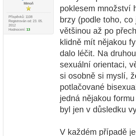
Mimoň
poklesem množství ho
Příspěvků: 1108
brzy (podle toho, co
Registrován od: 23. 05.
2012
většinou až po přech
Hodnocení:
13
klidně mít nějakou f
dalo léčit. Na druhou
sexuální orientaci, vě
si osobně si myslí, 
potlačované bisexual
jedná nějakou formu
byl jen v důsledku v
V každém případě je