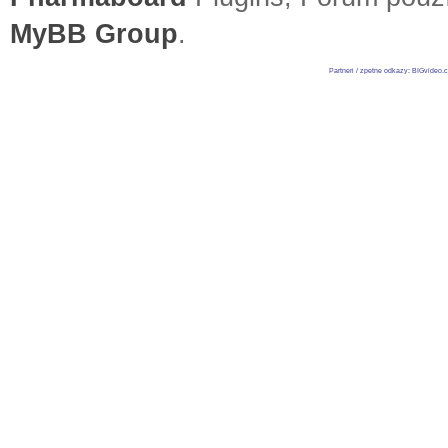
MyBB Group
.
Partneri / zpetne odkazy
:
BIGvideo.c