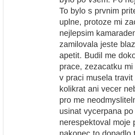
To bylo s prvnim pri
uplne, protoze mi zac
nejlepsim kamaradem
zamilovala jeste blaz
apetit. Budil me dok
prace, zezacatku mi 
v praci musela travit
kolikrat ani vecer ne
pro me neodmyslitelna
usinat vycerpana po 
nerespektoval moje p
nakonec to dopadlo 