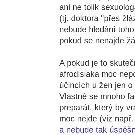
ani ne tolik sexuolo
(tj. doktora "přes žlá
nebude hledání toho
pokud se nenajde žád
A pokud je to skuteč
afrodisiaka moc nepo
účincích u žen jen o
Vlastně se mnoho fa
preparát, který by vr
moc nejde (viz např
a nebude tak úspěš