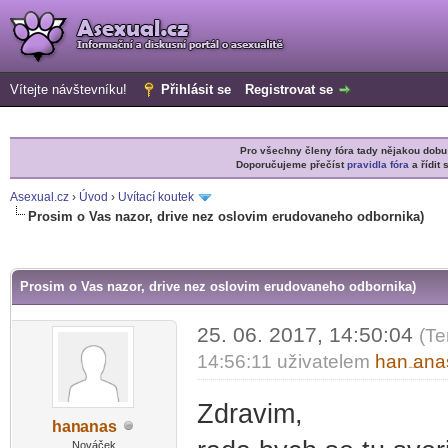
Vítejte návštevníku!
Přihlásit se
Registrovat se
Pro všechny členy fóra tady nějakou do
Doporučujeme přečíst
pravidla fóra
a řídit 
Asexual.cz
›
Úvod
›
Uvítací koutek
Prosim o Vas nazor, drive nez oslovim erudovaneho odbornika)
r
Prosim o Vas nazor, drive nez oslovim erudovaneho odbornika)
25. 06. 2017, 14:50:04
(Te
14:56:11 uživatelem
han
ana
-diskusni-forum-
Zdravim,
han
anas
-diskusni-forum-
Nováček