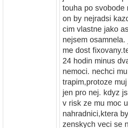
touha po svobode 
on by nejradsi kazd
cim vlastne jako a
nejsem osamnela. j
me dost fixovany.t
24 hodin minus dv
nemoci. nechci mu u
trapim,protoze muj
jen pro nej. kdyz 
v risk ze mu moc u
nahradnici,ktera b
zenskych veci se n