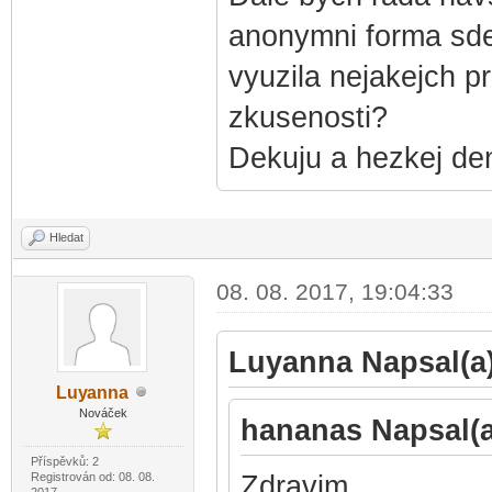
anonymni forma sde
vyuzila nejakejch pr
zkusenosti?
Dekuju a hezkej de
Hledat
08. 08. 2017, 19:04:33
Luyanna Napsal(a)
Luy
anna
-diskusni-forum-
Nováček
hananas Napsal(a
Příspěvků: 2
Registrován od: 08. 08.
Zdravim,
2017