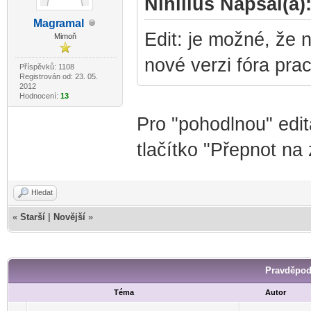
Nihillus Napsal(a)
Magr
amal
-diskusni-forum-
Edit: je možné, že 
Mimoň
nové verzi fóra prac
Příspěvků: 1108
Registrován od: 23. 05.
2012
Hodnocení:
13
Pro "pohodlnou" edit
tlačítko "Přepnot na 
Hledat
«
Starší
|
Novější
»
Pravděpod
Téma
Autor