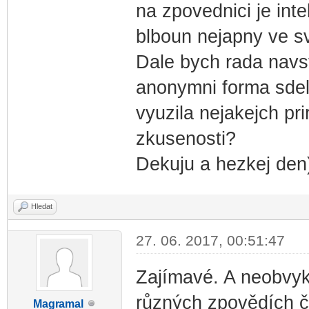
na zpovednici je int
blboun nejapny ve s
Dale bych rada navst
anonymni forma sdel
vyuzila nejakejch pri
zkusenosti?
Dekuju a hezkej den
Hledat
27. 06. 2017, 00:51:47
Zajímavé. A neobvykl
různých zpovědích če
Magr
amal
-diskusni-forum-