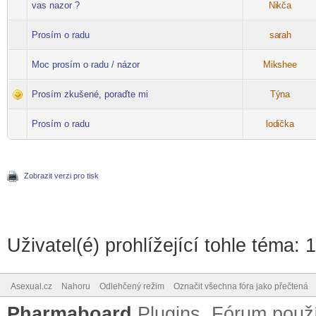
vas nazor ?
Ni
kča
-diskusni-forum-
Prosím o radu
sa
rah
-diskusni-forum-
Moc prosím o radu / názor
Mik
shee
-diskusni-forum-
Prosím zkušené, poraďte mi
Tý
na
-diskusni-forum-
Prosím o radu
lod
ička
-diskusni-forum-
Zobrazit verzi pro tisk
Uživatel(é) prohlížející tohle téma: 
Asexual.cz
Nahoru
Odlehčený režim
Označit všechna fóra jako přečtená
Pharmaboard
Plugins, Fórum pou