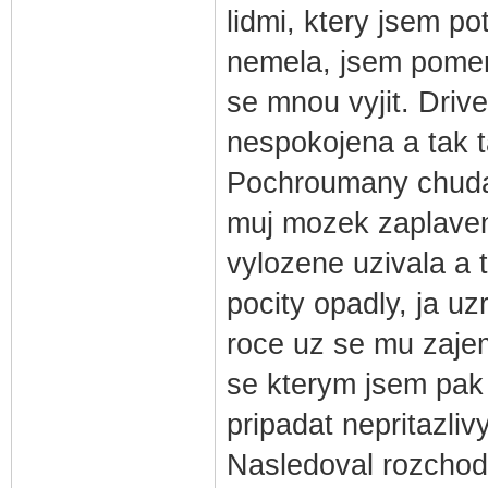
lidmi, ktery jsem p
nemela, jsem pomer
se mnou vyjit. Dri
nespokojena a tak t
Pochroumany chudaci
muj mozek zaplave
vylozene uzivala a 
pocity opadly, ja u
roce uz se mu zajem 
se kterym jsem pak 
pripadat nepritazli
Nasledoval rozchod.