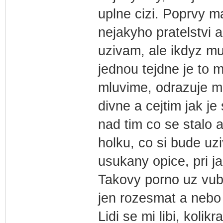
uplne cizi. Poprvy 
nejakyho pratelstvi a
uzivam, ale ikdyz mu
jednou tejdne je to m
mluvime, odrazuje me
divne a cejtim jak j
nad tim co se stalo 
holku, co si bude uz
usukany opice, pri j
Takovy porno uz vu
jen rozesmat a nebo 
Lidi se mi libi, kolik