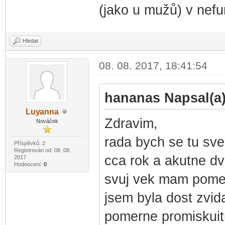
(jako u mužů) v nefu
Hledat
08. 08. 2017, 18:41:54
hananas Napsal(a)
Luy
anna
-diskusni-forum-
Zdravim,
Nováček
rada bych se tu sve
Příspěvků: 2
Registrován od: 08. 08.
cca rok a akutne d
2017
Hodnocení:
0
svuj vek mam pomer
jsem byla dost zvid
pomerne promiskuitn