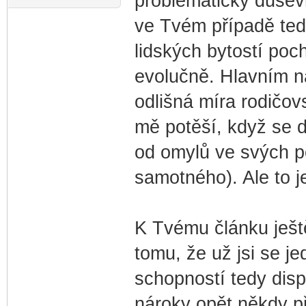
problematický dušev
ve Tvém případě tedy
lidských bytostí poc
evolučně. Hlavním ná
odlišná míra rodičov
mě potěší, když se d
od omylů ve svých p
samotného). Ale to 
K Tvému článku ješt
tomu, že už jsi se j
schopností tedy disp
nároky opět někdy p