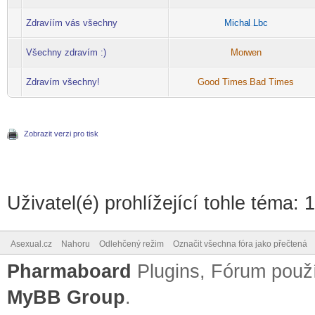
Zdravíím vás všechny
Micha
l Lbc
-diskusni-forum-
Všechny zdravím :)
Mor
wen
-diskusni-forum-
Zdravím všechny!
Good Times
Bad Times
-diskusni-forum-
Zobrazit verzi pro tisk
Uživatel(é) prohlížející tohle téma: 
Asexual.cz
Nahoru
Odlehčený režim
Označit všechna fóra jako přečtená
Pharmaboard
Plugins, Fórum pou
MyBB Group
.