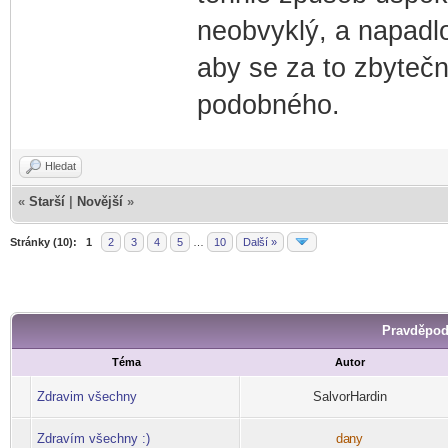
neobvyklý, a napadl
aby se za to zbytečn
podobného.
Hledat
«
Starší
|
Novější
»
Stránky (10):
1
2
3
4
5
…
10
Další »
Pravděpod
Téma
Autor
Zdravim všechny
SalvorHardin
Zdravím všechny :)
da
ny
-diskusni-forum-