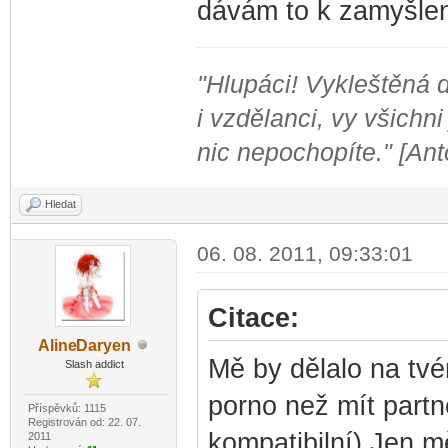
dávám to k zamyšlení
"Hlupáci! Vykleštěná do
i vzdělanci, vy všichni
nic nepochopíte." [An
Hledat
06. 08. 2011, 09:33:01
Citace:
Aline
Daryen
-diskusni-forum-
Mě by dělalo na tv
Slash addict
porno než mít partn
Příspěvků: 1115
Registrován od: 22. 07.
kompatibilní) Jen m
2011