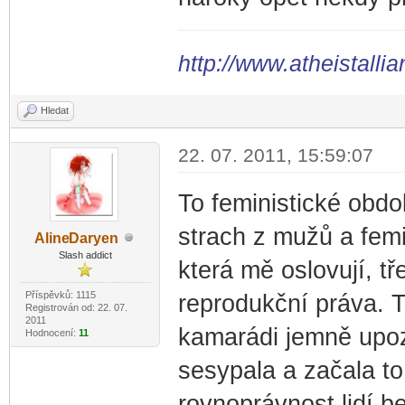
http://www.atheistallia
Hledat
22. 07. 2011, 15:59:07
To feministické obdo
strach z mužů a fem
Aline
Daryen
-diskusni-forum-
Slash addict
která mě oslovují, t
Příspěvků: 1115
reprodukční práva. T
Registrován od: 22. 07.
2011
kamarádi jemně upozo
Hodnocení:
11
sesypala a začala to
rovnoprávnost lidí b