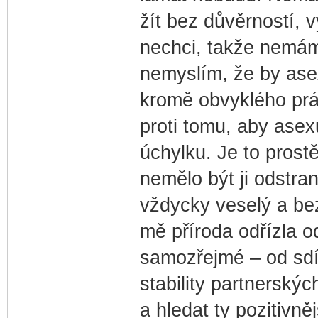
žít bez důvěrností, 
nechci, takže nemám
nemyslím, že by asex
kromě obvyklého prá
proti tomu, aby ase
úchylku. Je to prostě
nemělo být ji odstran
vždycky veselý a bez
mě příroda odřízla od
samozřejmé – od sdí
stability partnerských
a hledat ty pozitivněj