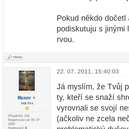
Pokud někdo dočetl 
podiskutuju s jinými 
rvou.
Hledat
22. 07. 2011, 15:40:03
Já myslím, že Tvůj p
ty, kteří se snaží sh
Ill
usor
-diskusni-forum-
bejk fóra
vyrovnali se svojí n
Příspěvků: 153
(ačkoliv ne zcela ne
Registrován od: 09. 07.
2009
Hodnocení:
4