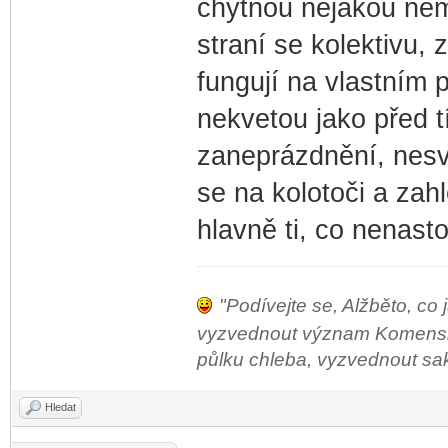
chytnou nějakou nem
straní se kolektivu,
fungují na vlastním p
nekvetou jako před t
zaneprázdnění, nesvo
se na kolotoči a zah
hlavně ti, co nenastou
"Podívejte se, Alžběto, co 
vyzvednout význam Komenského
půlku chleba, vyzvednout sako 
Hledat