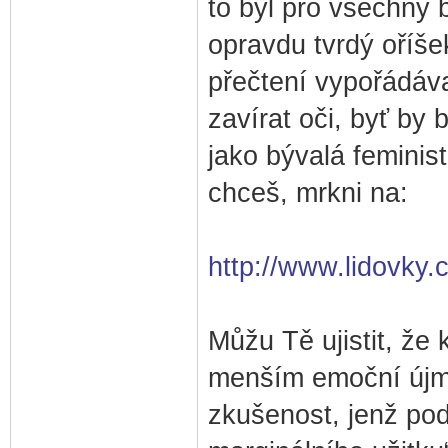
to byl pro všechny 
opravdu tvrdý oříše
přečtení vypořádáv
zavírat oči, byť by 
jako bývalá feminis
chceš, mrkni na:
http://www.lidovky.
Můžu Tě ujistit, že
menším emoční újmo
zkušenost, jenž podp