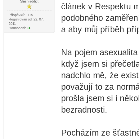
Slash addict
článek v Respektu m
Příspěvků: 1115
podobného zaměření, 
Registrován od: 22. 07.
2011
a aby můj příběh př
Hodnocení:
11
Na pojem asexualita 
když jsem si přečet
nadchlo mě, že existuj
považují to za normá
prošla jsem si i něk
bezradnosti.
Pocházím ze šťastné 