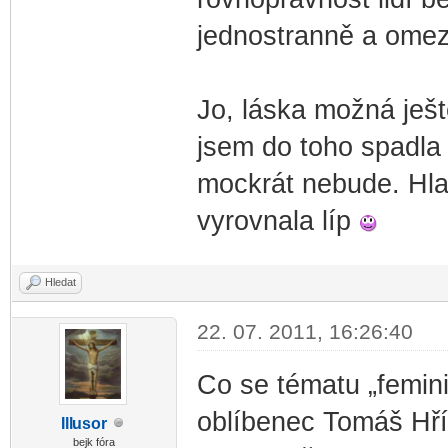
jednostranně a ome
Jo, láska možná ještě
jsem do toho spadla j
mockrát nebude. Hla
vyrovnala líp
Hledat
22. 07. 2011, 16:26:40
Co se tématu „femini
oblíbenec Tomáš Hří
Ill
usor
-diskusni-forum-
bejk fóra