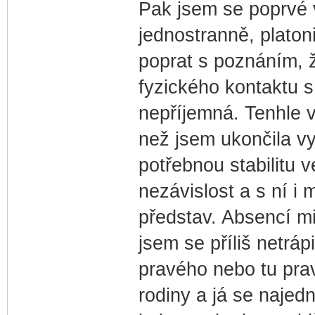
Pak jsem se poprvé v
jednostranně, platon
poprat s poznáním, ž
fyzického kontaktu s
nepříjemná. Tenhle vn
než jsem ukončila v
potřebnou stabilitu v
nezávislost a s ní i
představ. Absencí mi
jsem se příliš netráp
pravého nebo tu prav
rodiny a já se naje