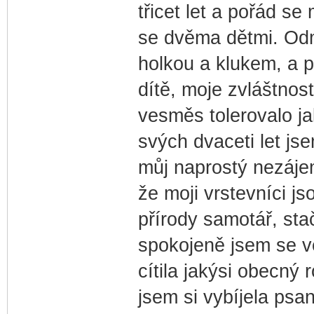
třicet let a pořád se
se dvěma dětmi. Odm
holkou a klukem, a 
dítě, moje zvláštnost
vesměs tolerovalo ja
svých dvaceti let js
můj naprostý nezájem
že moji vrstevníci js
přírody samotář, sta
spokojeně jsem se v
cítila jakýsi obecný
jsem si vybíjela psa