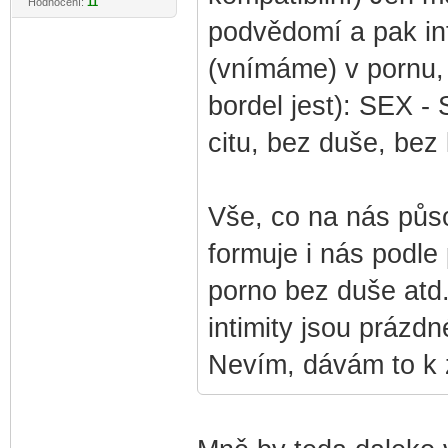
Hodnocení:
11
podvědomí a pak in
(vnímáme) v pornu, 
bordel jest): SEX -
citu, bez duše, bez 
Vše, co na nás půs
formuje i nás podle
porno bez duše atd.
intimity jsou prázdn
Nevím, dávám to k 