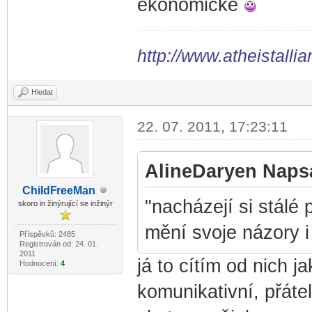
ekonomické
http://www.atheistallia
Hledat
22. 07. 2011, 17:23:11
AlineDaryen Napsa
ChildF
reeMan
-diskusni-forum-
"nacházejí si stálé 
skoro in žinýrující se inžinýr
mění svoje názory i
Příspěvků: 2485
Registrován od: 24. 01.
2011
já to cítím od nich j
Hodnocení:
4
komunikativní, přáte