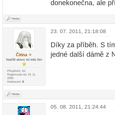
donekonečna, ale př
Hledat
23. 07. 2011, 21:18:08
Díky za příběh. S tí
jedné další dámě z 
Čír
ina
-diskusni-forum-
Nepříliš aktivní, leč letitý člen
Příspěvků: 111
Registrován od: 19. 11.
2008
Hodnocení:
0
Hledat
05. 08. 2011, 21:24:44