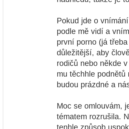
Pokud jde o vnímání i
podle mě vidí a vním
první porno (já třeba
důležitější, aby člov
rodičů nebo někde v 
mu těchhle podnětů n
budou prázdné a nási
Moc se omlouvám, je
tématem rozrušila. 
tenhle způsob uspok