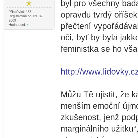
byl pro všechny bada
Příspěvků: 153
opravdu tvrdý oříšek
Registrován od: 09. 07.
2009
přečtení vypořádáva
Hodnocení:
4
oči, byť by byla jakk
feministka se ho vš
http://www.lidovky.c
Můžu Tě ujistit, že 
menším emoční újmou
zkušenost, jenž podpo
marginálního užitku“,