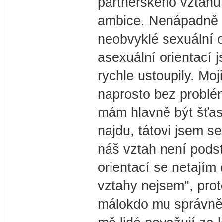
partnerského vztahu 
ambice. Nenápadně 
neobvyklé sexuální o
asexuální orientací 
rychle ustoupily. Moji
naprosto bez problé
mám hlavně být šťast
najdu, tátovi jsem se
náš vztah není podst
orientací se netajím
vztahy nejsem", prot
málokdo mu správně 