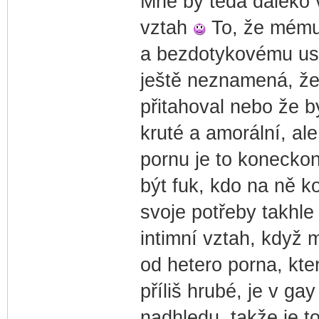
Mně by teda daleko v
vztah
To, že mému
a bezdotykovému usp
ještě neznamená, že
přitahoval nebo že b
kruté a amorální, al
pornu je to konecko
být fuk, kdo na ně ko
svoje potřeby takhle
intimní vztah, když 
od hetero porna, kt
příliš hrubé, je v g
nadhledu, takže je to