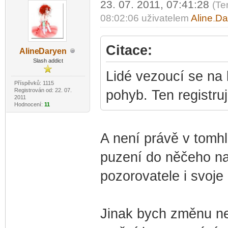
23. 07. 2011, 07:41:28
(Te
08:02:06 uživatelem
Aline
Da
-diskusni-forum-
Citace:
Aline
Daryen
-diskusni-forum-
Slash addict
Lidé vezoucí se na 
Příspěvků: 1115
Registrován od: 22. 07.
pohyb. Ten registruj
2011
Hodnocení:
11
A není právě v tom
puzení do něčeho na
pozorovatele i svoje
Jinak bych změnu n