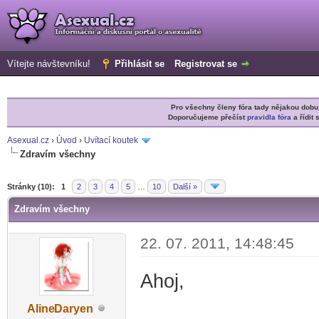
Vítejte návštevníku!
Přihlásit se
Registrovat se
Pro všechny členy fóra tady nějakou do
Doporučujeme přečíst
pravidla fóra
a řídit 
Asexual.cz
›
Úvod
›
Uvítací koutek
Zdravím všechny
r
Stránky (10):
1
2
3
4
5
…
10
Další »
Zdravím všechny
22. 07. 2011, 14:48:45
Ahoj,
Aline
Daryen
-diskusni-forum-