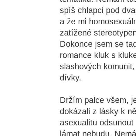
spíš chlapci pod dva
a že mi homosexuáln
zatížené stereotypem
Dokonce jsem se tady 
romance kluk s kluk
slashových komunit, 
dívky.
Držím palce všem, je
dokázali z lásky k n
asexualitu odsunout 
lámat nebudu. Nemám 