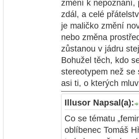
změní k nepoznání, 
zdál, a celé přátelst
je maličko změní nov
nebo změna prostředí
zůstanou v jádru stej
Bohužel těch, kdo s
stereotypem než se s
asi ti, o kterých mluv
Illusor Napsal(a):
Co se tématu „femin
oblíbenec Tomáš Hř