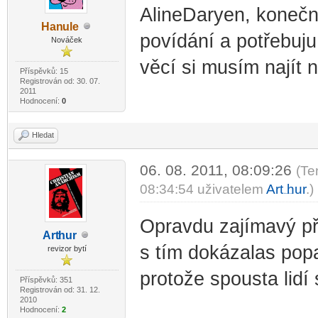
AlineDaryen, konečně
Han
ule
-diskusni-forum-
povídání a potřebuju
Nováček
věcí si musím najít n
Příspěvků: 15
Registrován od: 30. 07.
2011
Hodnocení:
0
Hledat
06. 08. 2011, 08:09:26
(Te
08:34:54 uživatelem
Art
hur
.)
-diskusni-forum-
Opravdu zajímavý p
Art
hur
-diskusni-forum-
s tím dokázalas popa
revizor bytí
protože spousta lidí 
Příspěvků: 351
Registrován od: 31. 12.
2010
Hodnocení:
2