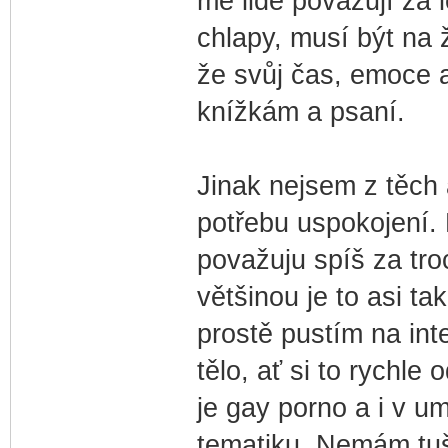
mě lidé považují za 
chlapy, musí být na
že svůj čas, emoce 
knížkám a psaní.
Jinak nejsem z těch 
potřebu uspokojení. 
považuju spíš za tro
většinou je to asi ta
prostě pustím na in
tělo, ať si to rychl
je gay porno a i v
tematiku. Nemám tuš