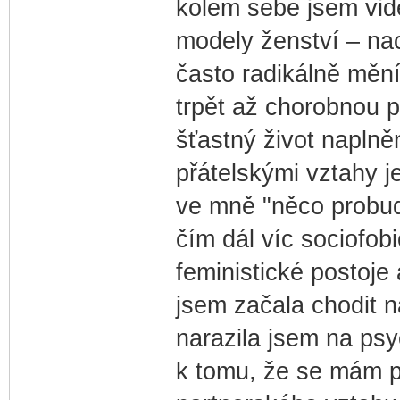
kolem sebe jsem vidě
modely ženství – nach
často radikálně mění
trpět až chorobnou 
šťastný život naplně
přátelskými vztahy je
ve mně "něco probudí
čím dál víc sociofobi
feministické postoje
jsem začala chodit n
narazila jsem na psy
k tomu, že se mám př