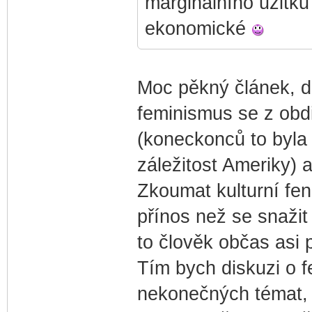
marginálního užitku“
ekonomické
Moc pěkný článek, d
feminismus se z obd
(koneckonců to byla 
záležitost Ameriky) a
Zkoumat kulturní fe
přínos než se snažit 
to člověk občas asi p
Tím bych diskuzi o f
nekonečných témat, 