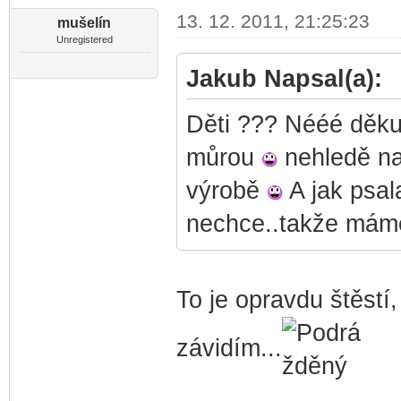
13. 12. 2011, 21:25:23
mušelín
Unregistered
Jakub Napsal(a):
Děti ??? Nééé děkuj
můrou
nehledě na 
výrobě
A jak psal
nechce..takže máme
To je opravdu štěstí
závidím...