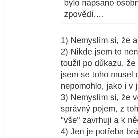
bylo napsáno osobn
zpovědí....
1) Nemyslím si, že a
2) Nikde jsem to nen
toužil po důkazu, že
jsem se toho musel d
nepomohlo, jako i v j
3) Nemyslím si, že v
správný pojem, z toh
"vše" zavrhuji a k ně
4) Jen je potřeba brá