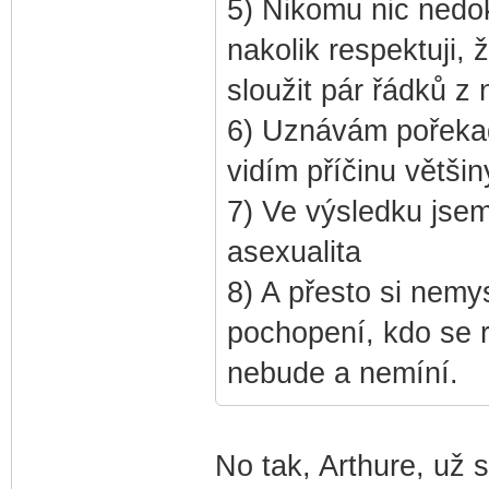
5) Nikomu nic nedoka
nakolik respektuji,
sloužit pár řádků z 
6) Uznávám pořekad
vidím příčinu větši
7) Ve výsledku jsem
asexualita
8) A přesto si nemy
pochopení, kdo se 
nebude a nemíní.
No tak, Arthure, už 