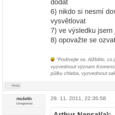
dodat
6) nikdo si nesmí do
vysvětlovat
7) ve výsledku jsem 
8) opovažte se ozvat
"Podívejte se, Alžběto, co 
vyzvednout význam Komenského
půlku chleba, vyzvednout sako 
Hledat
29. 11. 2011, 22:35:58
mušelín
Unregistered
Arthur Napsal(a):