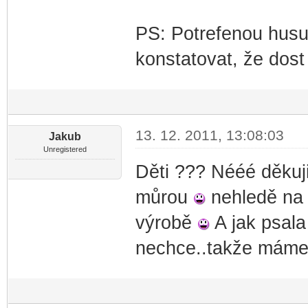
PS: Potrefenou husu
konstatovat, že dost 
13. 12. 2011, 13:08:03
Jakub
Unregistered
Děti ??? Nééé děkuji
můrou
nehledě na t
výrobě
A jak psala
nechce..takže máme