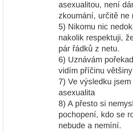
asexualitou, není dán
zkoumání, určitě ne 
5) Nikomu nic nedokaz
nakolik respektuji, 
pár řádků z netu.
6) Uznávám pořekadl
vidím příčinu většin
7) Ve výsledku jsem 
asexualita
8) A přesto si nemys
pochopení, kdo se r
nebude a nemíní.