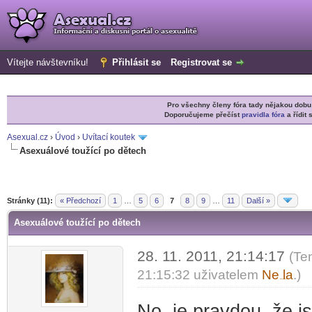
Vítejte návštevníku!
Přihlásit se
Registrovat se
Pro všechny členy fóra tady nějakou do
Doporučujeme přečíst
pravidla fóra
a řídit 
Asexual.cz
›
Úvod
›
Uvítací koutek
Asexuálové toužící po dětech
r
Stránky (11):
« Předchozí
1
…
5
6
7
8
9
…
11
Další »
Asexuálové toužící po dětech
28. 11. 2011, 21:14:17
(Te
21:15:32 uživatelem
Ne
la
.)
-diskusni-forum-
No, je pravdou, že j