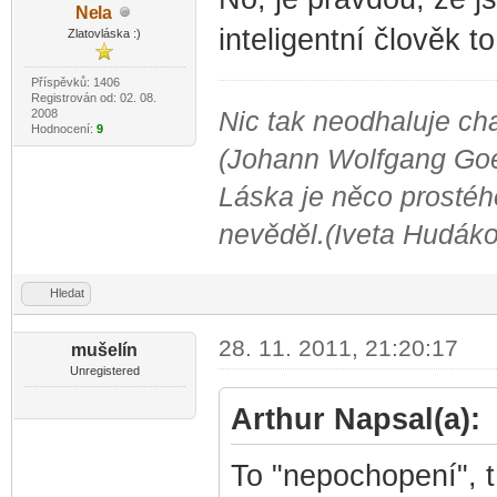
Ne
la
-diskusni-forum-
inteligentní člověk t
Zlatovláska :)
Příspěvků: 1406
Registrován od: 02. 08.
2008
Nic tak neodhaluje cha
Hodnocení:
9
(Johann Wolfgang Go
Láska je něco prostého
nevěděl.(Iveta Hudák
Hledat
28. 11. 2011, 21:20:17
mušelín
Unregistered
Arthur Napsal(a):
To "nepochopení", 