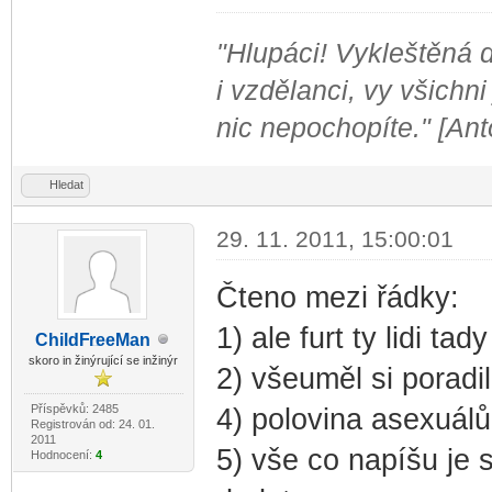
"Hlupáci! Vykleštěná do
i vzdělanci, vy všichni
nic nepochopíte." [An
Hledat
29. 11. 2011, 15:00:01
Čteno mezi řádky:
1) ale furt ty lidi t
ChildF
reeMan
-diskusni-forum-
skoro in žinýrující se inžinýr
2) všeuměl si poradi
Příspěvků: 2485
4) polovina asexuálů
Registrován od: 24. 01.
2011
5) vše co napíšu je 
Hodnocení:
4