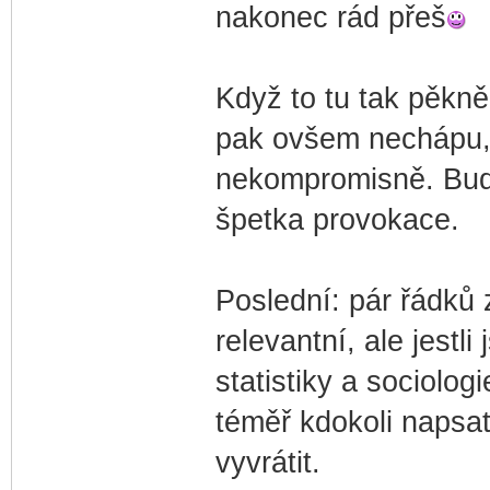
nakonec rád přeš
Když to tu tak pěkně
pak ovšem nechápu, 
nekompromisně. Budí
špetka provokace.
Poslední: pár řádků
relevantní, ale jestl
statistiky a sociolo
téměř kdokoli napsa
vyvrátit.