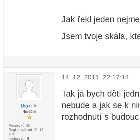
Jak řekl jeden nejme
Jsem tvoje skála, kte
14. 12. 2011, 22:17:14
Tak já bych děti jedn
nebude a jak se k n
th
ori
-diskusni-forum-
Nováček
rozhodnutí s budouc
Příspěvků: 25
Registrován od: 02. 12.
2011
Hodnocení:
0