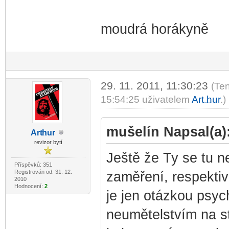
moudrá horákyně
29. 11. 2011, 11:30:23
(Te
15:54:25 uživatelem
Art
hur
.)
-diskusni-forum-
mušelín Napsal(a)
Art
hur
-diskusni-forum-
revizor bytí
Ještě že Ty se tu n
Příspěvků: 351
Registrován od: 31. 12.
zaměření, respektiv
2010
Hodnocení:
2
je jen otázkou psyc
neumětelstvím na st