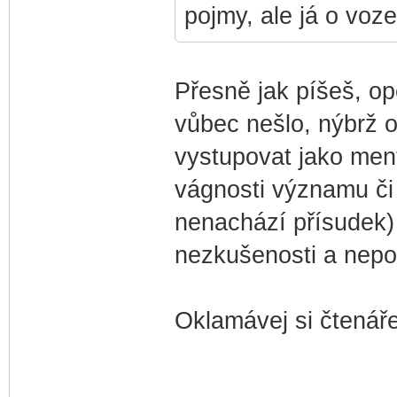
pojmy, ale já o voze
Přesně jak píšeš, opě
vůbec nešlo, nýbrž o
vystupovat jako ment
vágnosti významu č
nenachází přísudek)
nezkušenosti a nepo
Oklamávej si čtenáře