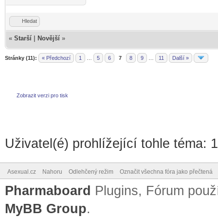
Hledat
«
Starší
|
Novější
»
Stránky (11):
« Předchozí
1
…
5
6
7
8
9
…
11
Další »
Zobrazit verzi pro tisk
Uživatel(é) prohlížející tohle téma: 
Asexual.cz
Nahoru
Odlehčený režim
Označit všechna fóra jako přečtená
Pharmaboard
Plugins, Fórum pou
MyBB Group
.