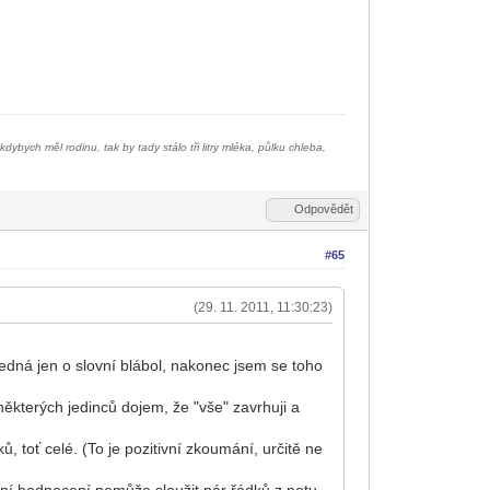
bych měl rodinu, tak by tady stálo tři litry mléka, půlku chleba,
Odpovědět
#65
(29. 11. 2011, 11:30:23)
jedná jen o slovní blábol, nakonec jsem se toho
některých jedinců dojem, že "vše" zavrhuji a
ů, toť celé. (To je pozitivní zkoumání, určitě ne
tivní hodnocení nemůže sloužit pár řádků z netu.