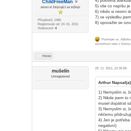
4) polovina asexuál
ChildF
reeMan
-diskusni-forum-
5) vše co napíšu j
skoro in žinýrující se inžinýr
6) nikdo si nesmí d
7) ve výsledku jsem
Příspěvků: 2485
8) opovažte se ozva
Registrován od: 24. 01. 2011
Hodnocení:
4
"Podívejte se, Alžběto
vyzvednout sako z čistírny.
Hledat
29. 11. 2011, 22:35:58
mušelín
Unregistered
Arthur Napsal(a)
1) Nemyslím si, ž
2) Nikde jsem to 
musel dopátrat sá
3) Nemyslím si, ž
něčemu přidružuji
4) Jen je potřeba 
negativní)
5) Nikomu nic nedo