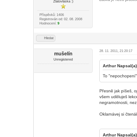
Zlatovláska :)
Příspěvků: 1406
Registrován od: 02. 08. 2008
Hodnocení:
9
Hledat
28. 11. 2011, 21:20:17
mušelín
Unregistered
Arthur Napsal(a)
To "nepochopení",
Přesně jak píšeš, o
všem uděluješ lekc
negramotnosti, nez
Oklamávej si čtenář
Arthur Napsal(a)