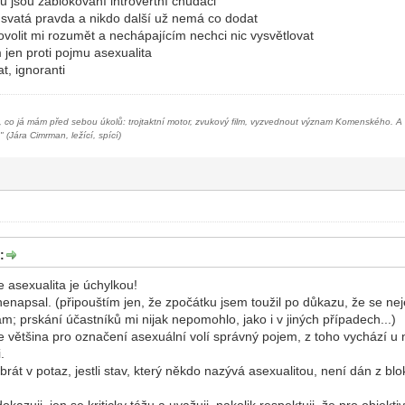
ů jsou zablokovaní introvertní chudáci
e svatá pravda a nikdo další už nemá co dodat
ovolit mi rozumět a nechápajícím nechci nic vysvětlovat
 jen proti pojmu asexualita
t, ignoranti
, co já mám před sebou úkolů: trojtaktní motor, zvukový film, vyzvednout význam Komenského. A kdy
" (Jára Cimrman, ležící, spící)
:
e asexualita je úchylkou!
nenapsal. (připouštím jen, že zpočátku jsem toužil po důkazu, že se ne
m; prskání účastníků mi nijak nepomohlo, jako i v jiných případech...)
e většina pro označení asexuální volí správný pojem, z toho vychází u 
.
brát v potaz, jestli stav, který někdo nazývá asexualitou, není dán z blok
kazuji, jen se kriticky tážu a uvažuji, nakolik respektuji, že pro objek