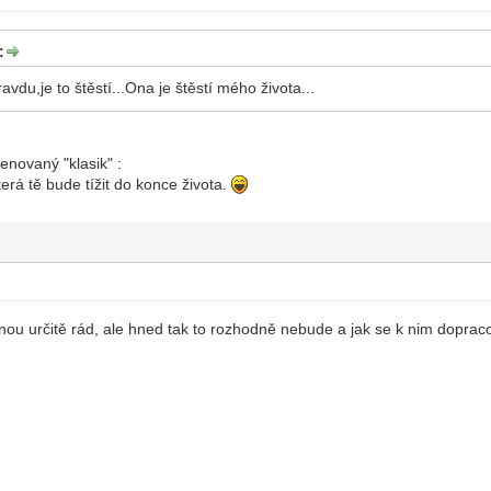
:
vdu,je to štěstí...Ona je štěstí mého života...
enovaný "klasik" :
terá tě bude tížit do konce života.
dnou určitě rád, ale hned tak to rozhodně nebude a jak se k nim dopra