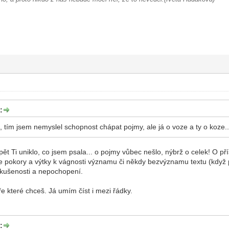
:
 tím jsem nemyslel schopnost chápat pojmy, ale já o voze a ty o koze..
pět Ti uniklo, co jsem psala... o pojmy vůbec nešlo, nýbrž o celek! O p
e pokory a výtky k vágnosti významu či někdy bezvýznamu textu (když
kušenosti a nepochopení.
e které chceš. Já umím číst i mezi řádky.
: