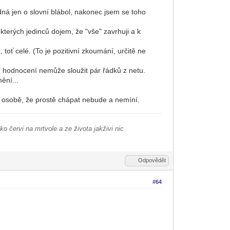
dná jen o slovní blábol, nakonec jsem se toho
kterých jedinců dojem, že "vše" zavrhuji a k
 toť celé. (To je pozitivní zkoumání, určitě ne
vní hodnocení nemůže sloužit pár řádků z netu.
ění...
mé osobě, že prostě chápat nebude a nemíní.
ako červi na mrtvole a ze života jakživi nic
Odpovědět
#64