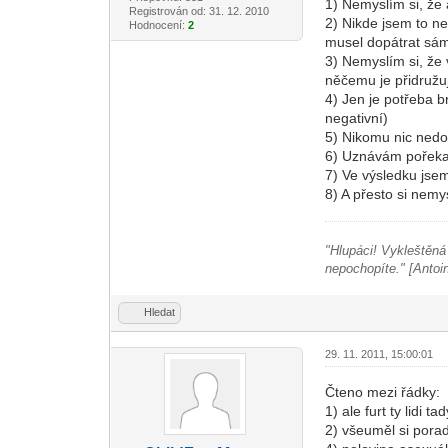
1) Nemyslím si, že 
Registrován od: 31. 12. 2010
2) Nikde jsem to ne
Hodnocení:
2
musel dopátrat sám;
3) Nemyslím si, že 
něčemu je přidružuj
4) Jen je potřeba br
negativní)
5) Nikomu nic nedok
6) Uznávám pořekad
7) Ve výsledku jsem
8) A přesto si nem
"Hlupáci! Vykleštěná d
nepochopíte." [Antoi
Hledat
29. 11. 2011, 15:00:01
Čteno mezi řádky:
1) ale furt ty lidi 
2) všeuměl si porad