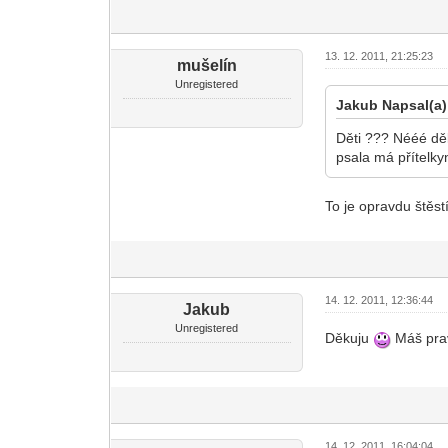
13. 12. 2011, 21:25:23
mušelín
Unregistered
Jakub Napsal(a)
Děti ??? Nééé děk
psala má přítelk
To je opravdu štěst
14. 12. 2011, 12:36:44
Jakub
Unregistered
Děkuju
Máš pravd
14. 12. 2011, 16:04:04