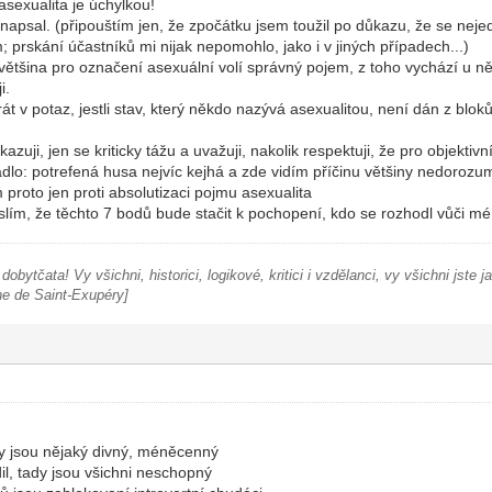
asexualita je úchylkou!
napsal. (připouštím jen, že zpočátku jsem toužil po důkazu, že se neje
 prskání účastníků mi nijak nepomohlo, jako i v jiných případech...)
většina pro označení asexuální volí správný pojem, z toho vychází u ně
i.
át v potaz, jestli stav, který někdo nazývá asexualitou, není dán z bloků,
azuji, jen se kriticky tážu a uvažuji, nakolik respektuji, že pro objekti
lo: potrefená husa nejvíc kejhá a zde vidím příčinu většiny nedorozum
 proto jen proti absolutizaci pojmu asexualita
yslím, že těchto 7 bodů bude stačit k pochopení, kdo se rozhodl vůči 
obytčata! Vy všichni, historici, logikové, kritici i vzdělanci, vy všichni jste j
ne de Saint-Exupéry]
tady jsou nějaký divný, méněcenný
il, tady jsou všichni neschopný