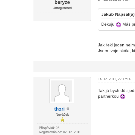
beryze
Unregistered
Jakub Napsal(a)
Děkuju
Máš pra
Jak řekl jeden nejm
Jsem tvoje skála, k
14. 12. 2011, 22:17:14
Tak já bych děti je
partnerkou
th
ori
-diskusni-forum-
Nováček
Příspěvků: 25
Registrován od: 02. 12. 2011