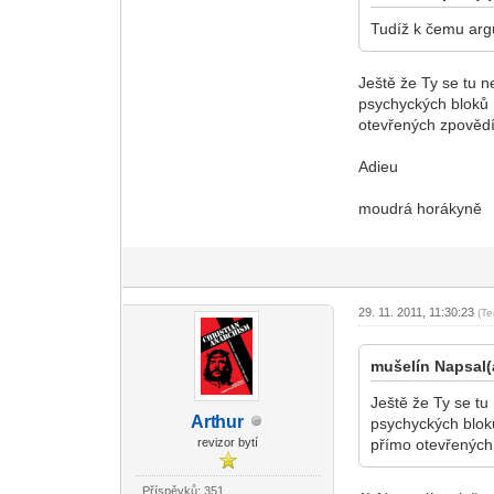
Tudíž k čemu argu
Ještě že Ty se tu n
psychyckých bloků 
otevřených zpovědí.
Adieu
moudrá horákyně
29. 11. 2011, 11:30:23
(T
mušelín Napsal(
Ještě že Ty se tu
Art
hur
psychyckých bloků
-diskusni-forum-
revizor bytí
přímo otevřených 
Příspěvků: 351