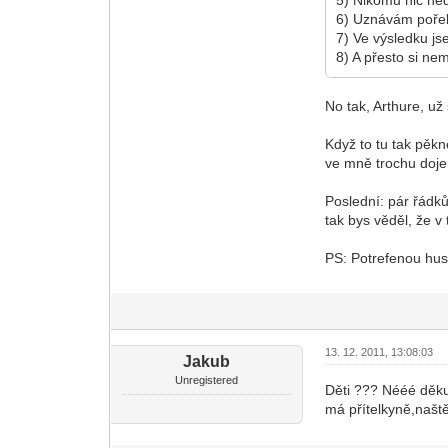
6) Uznávám pořeka
7) Ve výsledku js
8) A přesto si ne
No tak, Arthure, už
Když to tu tak pěk
ve mně trochu doje
Poslední: pár řádků
tak bys věděl, že v
PS: Potrefenou husu
13. 12. 2011, 13:08:03
Jakub
Unregistered
Děti ??? Nééé děkuj
má přítelkyně,našt