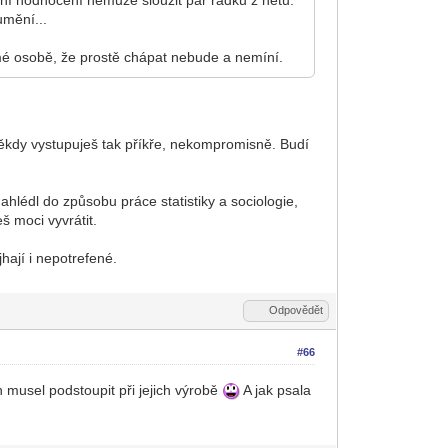
umění...
 mé osobě, že prostě chápat nebude a nemíní.
ěkdy vystupuješ tak příkře, nekompromisně. Budí
ahlédl do způsobu práce statistiky a sociologie,
š moci vyvrátit.
hají i nepotrefené.
Odpovědět
#66
 musel podstoupit při jejich výrobě
A jak psala