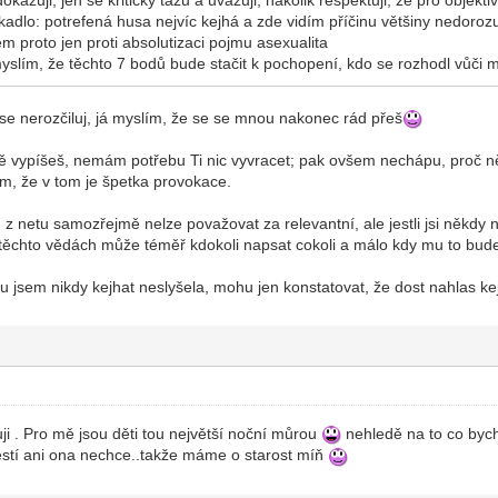
dlo: potrefená husa nejvíc kejhá a zde vidím příčinu většiny nedoroz
em proto jen proti absolutizaci pojmu asexualita
myslím, že těchto 7 bodů bude stačit k pochopení, kdo se rozhodl vůči
 se nerozčiluj, já myslím, že se se mnou nakonec rád přeš
ně vypíšeš, nemám potřebu Ti nic vyvracet; pak ovšem nechápu, proč n
m, že v tom je špetka provokace.
 z netu samozřejmě nelze považovat za relevantní, ale jestli jsi někdy n
 těchto vědách může téměř kdokoli napsat cokoli a málo kdy mu to bude
 jsem nikdy kejhat neslyšela, mohu jen konstatovat, že dost nahlas kej
i . Pro mě jsou děti tou největší noční můrou
nehledě na to co bych
ěstí ani ona nechce..takže máme o starost míň