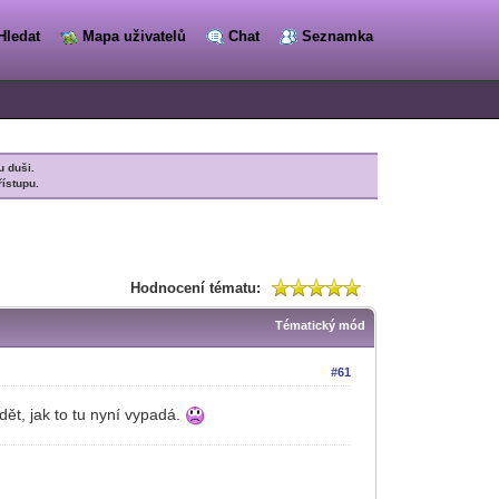
Hledat
Mapa uživatelů
Chat
Seznamka
u duši.
řístupu.
Hodnocení tématu:
Tématický mód
#61
dět, jak to tu nyní vypadá.