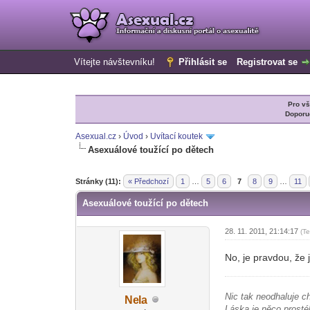
Vítejte návštevníku!
Přihlásit se
Registrovat se
Pro v
Doporu
Asexual.cz
›
Úvod
›
Uvítací koutek
Asexuálové toužící po dětech
2 Hlas(ů) - 5 Průměr
1
2
3
4
5
Stránky (11):
« Předchozí
1
…
5
6
7
8
9
…
11
Asexuálové toužící po dětech
28. 11. 2011, 21:14:17
(T
No, je pravdou, že 
Nic tak neodhaluje c
Ne
la
-diskusni-forum-
Láska je něco prosté