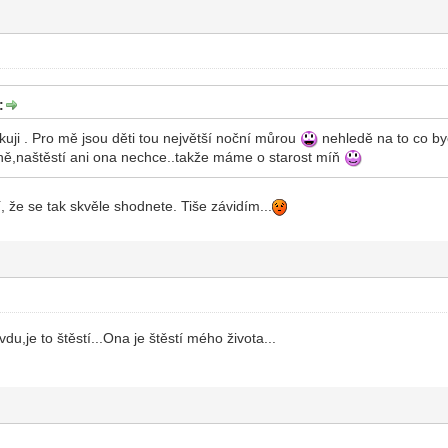
:
uji . Pro mě jsou děti tou největší noční můrou
nehledě na to co by
yně,naštěstí ani ona nechce..takže máme o starost míň
í, že se tak skvěle shodnete. Tiše závidím...
u,je to štěstí...Ona je štěstí mého života...