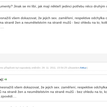
menty? Jinak se mi líbí, jak mají někteří jedinci potřebu něco druhým
esnažíš všem dokazovat, že jejich sex. zaměření, respektive odchylka 
na straně žen a neumětelstvím na straně mužů - bez ohledu na to, koli
...
ento příspěvek byl naposledy změněn: 29. 11. 2011, 15:54:25 uživatelem
Art
hur
.)
-diskusni-forum-
a):
 nesnažíš všem dokazovat, že jejich sex. zaměření, respektive odchylka
 na straně žen a neumětelstvím na straně mužů - bez ohledu na to, ko
zpovědí....