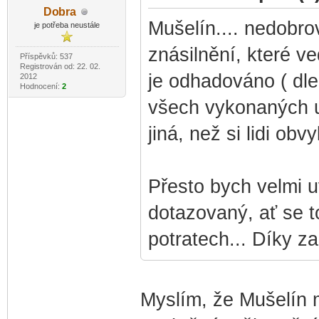
Do
bra
-diskusni-forum-
Mušelín.... nedobro
je potřeba neustále
znásilnění, které v
Příspěvků: 537
Registrován od: 22. 02.
je odhadováno ( dle 
2012
Hodnocení:
2
všech vykonaných um
jiná, než si lidi obvy
Přesto bych velmi u
dotazovaný, ať se t
potratech... Díky z
Myslím, že Mušelín m