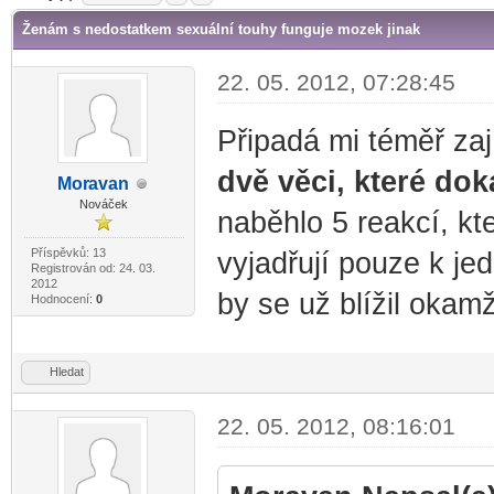
Ženám s nedostatkem sexuální touhy funguje mozek jinak
22. 05. 2012, 07:28:45
Připadá mi téměř za
dvě věci, které dok
Mor
avan
-diskusni-forum-
Nováček
naběhlo 5 reakcí, kt
Příspěvků: 13
vyjadřují pouze k j
Registrován od: 24. 03.
2012
by se už blížil okam
Hodnocení:
0
Hledat
22. 05. 2012, 08:16:01