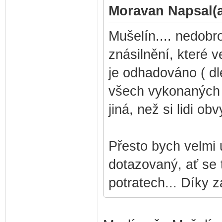
Moravan Napsal(a
Mušelín.... nedobr
znásilnění, které 
je odhadováno ( dle
všech vykonaných u
jiná, než si lidi obv
Přesto bych velmi 
dotazovaný, ať se 
potratech... Díky z