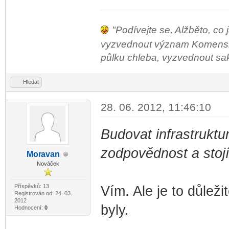
"Podívejte se, Alžběto, co 
vyzvednout význam Komenského
půlku chleba, vyzvednout sako 
Hledat
28. 06. 2012, 11:46:10
Budovat infrastruktu
zodpovědnost a stojí
Mor
avan
-diskusni-forum-
Nováček
Příspěvků: 13
Vím. Ale je to důleži
Registrován od: 24. 03.
2012
byly.
Hodnocení:
0