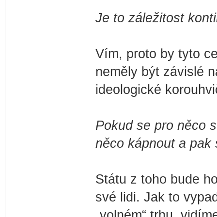
Je to záležitost konti
Vím, proto by tyto c
neměly být závislé 
ideologické korouhvi
Pokud se pro něco s
něco kápnout a pak s
Státu z toho bude ho
své lidi. Jak to vypa
„volném“ trhu, vidím