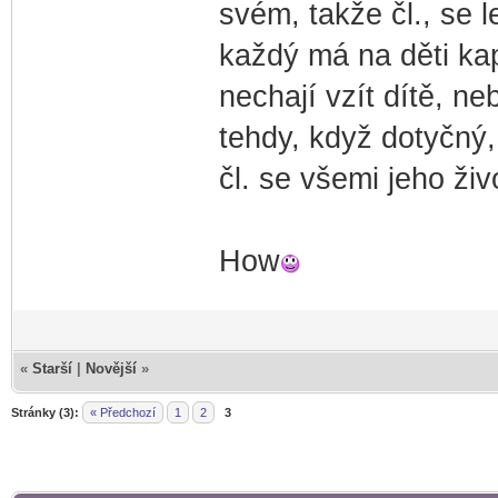
svém, takže čl., se 
každý má na děti ka
nechají vzít dítě, n
tehdy, když dotyčný, 
čl. se všemi jeho ži
How
«
Starší
|
Novější
»
Stránky (3):
« Předchozí
1
2
3