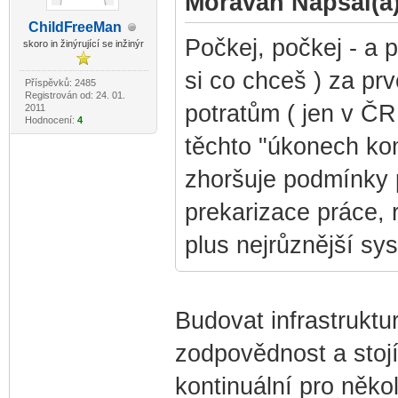
Moravan Napsal(a)
ChildF
reeMan
-diskusni-forum-
Počkej, počkej - a 
skoro in žinýrující se inžinýr
si co chceš ) za pr
Příspěvků: 2485
Registrován od: 24. 01.
potratům ( jen v ČR
2011
Hodnocení:
4
těchto "úkonech ko
zhoršuje podmínky p
prekarizace práce, 
plus nejrůznější sys
Budovat infrastruktu
zodpovědnost a stojí 
kontinuální pro někol