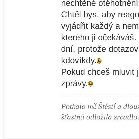
nechtěné otěhotnění
Chtěl bys, aby reago
vyjádřit každý a ne
kterého ji očekáváš. 
dní, protože dotazova
kdovíkdy.
Pokud chceš mluvit 
zprávy.
Potkalo mě Štěstí a dlou
šťastná odložila zrcadlo