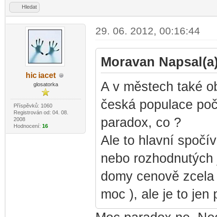
Hledat
29. 06. 2012, 00:16:44
Moravan Napsal(a)
hic
iacet
-diskusni-forum-
A v městech také ob
glosatorka
česká populace poč
Příspěvků: 1060
Registrován od: 04. 08.
paradox, co ?
2008
Hodnocení:
16
Ale to hlavní spočí
nebo rozhodnutých j
domy cenově zcela 
moc ), ale je to jen