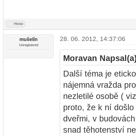
Hledat
28. 06. 2012, 14:37:06
mušelín
Unregistered
Moravan Napsal(a)
Další téma je eticko
nájemná vražda pro
nezletilé osobě ( vi
proto, že k ní došl
dveřmi, v budovách 
snad těhotenství n