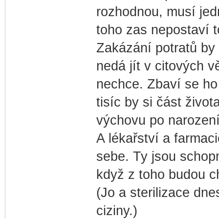
rozhodnou, musí jed
toho zas nepostaví to
Zakázání potratů by 
nedá jít v citových 
nechce. Zbaví se ho 
tisíc by si část živo
výchovu po narození 
A lékařství a farmaci
sebe. Ty jsou schopný
když z toho budou c
(Jo a sterilizace dn
ciziny.)