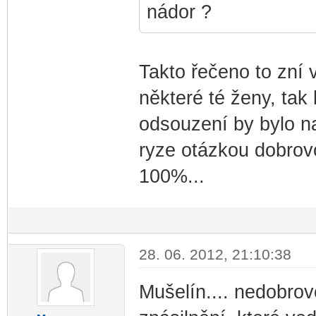
nádor ?
Takto řečeno to zní 
některé té ženy, tak
odsouzení by bylo na
ryze otázkou dobrovol
100%...
28. 06. 2012, 21:10:38
Mušelín.... nedobrov