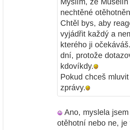
Myslím, že Mušelín 
nechtěné otěhotněn
Chtěl bys, aby reag
vyjádřit každý a ne
kterého ji očekáváš.
dní, protože dotazov
kdovíkdy.
Pokud chceš mluvit
zprávy.
Ano, myslela jsem to
otěhotní nebo ne, je 