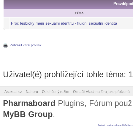
Pravděpod
Téma
Proč lesbičky mění sexuální identitu - fluidní sexuální identita
Zobrazit verzi pro tisk
Uživatel(é) prohlížející tohle téma: 
Asexual.cz
Nahoru
Odlehčený režim
Označit všechna fóra jako přečtená
Pharmaboard
Plugins, Fórum pou
MyBB Group
.
Partneri / zpetne odkazy
:
BIGvideo.c