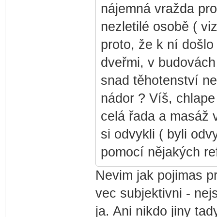
nájemná vražda pro
nezletilé osobě ( vi
proto, že k ní došl
dveřmi, v budovách 
snad těhotenství n
nádor ? Víš, chlape
celá řada a masáž ve
si odvykli ( byli od
pomocí nějakých ref
Nevim jak pojimas pri
vec subjektivni - nejs
ja. Ani nikdo jiny tad