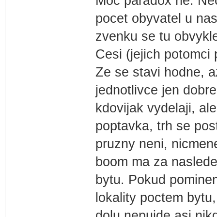
Moc paradox ne. Nec
pocet obyvatel u nas 
zvenku se tu obvykle
Cesi (jejich potomci 
Ze se stavi hodne, 
jednotlivce jen dobre
kdovijak vydelaji, al
poptavka, trh se pos
pruzny neni, nicmene
boom ma za nasledek 
bytu. Pokud pomine
lokality poctem bytu
dolu nepujde asi nik