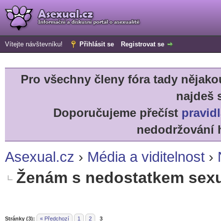
Vítejte návštevníku!
Přihlásit se
Registrovat se
Pro všechny členy fóra tady něja
najdeš 
Doporučujeme přečíst
pravidl
nedodržování h
Asexual.cz
›
Média a viditelnost
›
Ženám s nedostatkem sexuá
r
Stránky (3):
« Předchozí
1
2
3