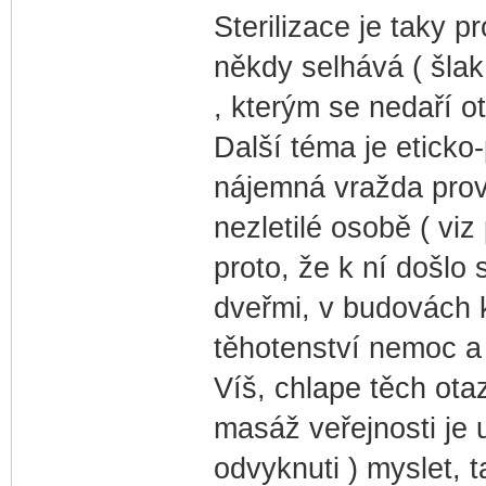
Sterilizace je taky p
někdy selhává ( šlak 
, kterým se nedaří ot
Další téma je eticko-
nájemná vražda pro
nezletilé osobě ( viz
proto, že k ní došlo
dveřmi, v budovách k
těhotenství nemoc a
Víš, chlape těch ota
masáž veřejnosti je u
odvyknuti ) myslet,