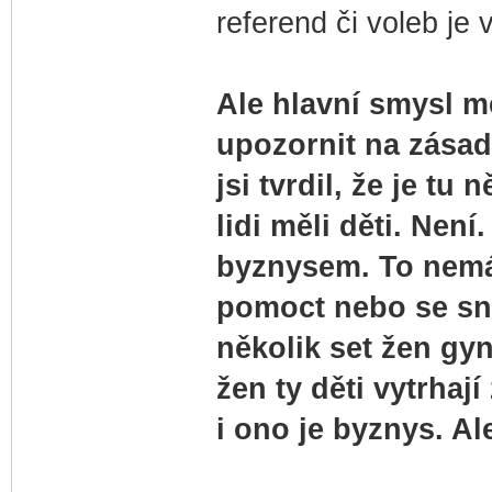
referend či voleb je 
Ale hlavní smysl mé
upozornit na zásadn
jsi tvrdil, že je t
lidi měli děti. Nen
byznysem. To nemá
pomoct nebo se sna
několik set žen gyn
žen ty děti vytrhaj
i ono je byznys. Al