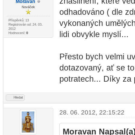
znásilnění, které ve
Mor
avan
-diskusni-forum-
Nováček
odhadováno ( dle zdr
Příspěvků: 13
vykonaných umělých po
Registrován od: 24. 03.
2012
lidi obvykle myslí...
Hodnocení:
0
Přesto bych velmi uv
dotazovaný, ať se to
potratech... Díky za
Hledat
28. 06. 2012, 22:15:22
Moravan Napsal(a)