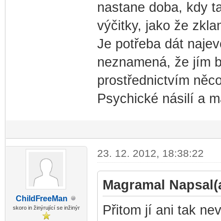
nastane doba, kdy t
výčitky, jako že zkl
Je potřeba dát najev
neznamená, že jím b
prostřednictvím něco 
Psychické násilí a m
23. 12. 2012, 18:38:22
Magramal Napsal(a
ChildF
reeMan
-diskusni-forum-
Přitom jí ani tak ne
skoro in žinýrující se inžinýr