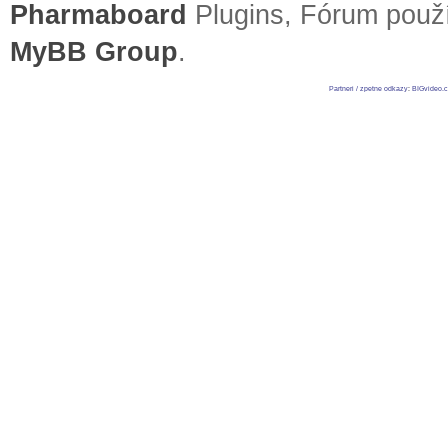
Pharmaboard
Plugins, Fórum pou
MyBB Group
.
Partneri / zpetne odkazy
:
BIGvideo.c