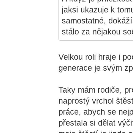
jaksi ukazuje k tomu
samostatné, dokáží 
stálo za nějakou so
Velkou roli hraje i p
generace je svým z
Taky mám rodiče, pro
naprostý vrchol štěs
práce, abych se nej
přestala si dělat výč