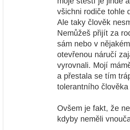
moje štěstí je jinde
všichni rodiče tohle
Ale taky člověk nesm
Nemůžeš přijít za rod
sám nebo v nějakém 
otevřenou náručí zajá
vyrovnali. Mojí mámě 
a přestala se tím trá
tolerantního člověka
Ovšem je fakt, že ne
kdyby neměli vnoučat