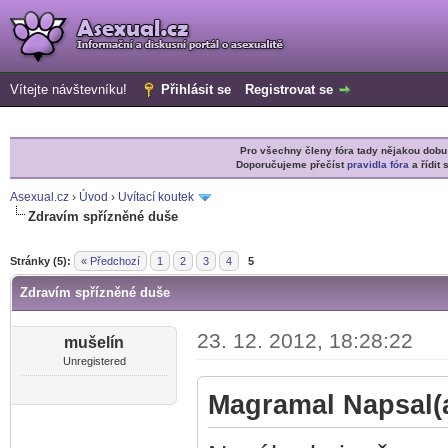
Vítejte návštevníku!
Přihlásit se
Registrovat se
Pro všechny členy fóra tady nějakou do
Doporučujeme přečíst
pravidla fóra
a řídit 
Asexual.cz
›
Úvod
›
Uvítací koutek
Zdravím spřízněné duše
r
Stránky (5):
« Předchozí
1
2
3
4
5
Zdravím spřízněné duše
23. 12. 2012, 18:28:22
mušelín
Unregistered
Magramal Napsal(a