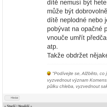
dítě nemusí být hete
může být dobrovolně
dítě neplodné nebo j
pobývat na opačné p
vnouče umřít předča
atp.
Takže obdržet nějak
"Podívejte se, Alžběto, co 
vyzvednout význam Komenského
půlku chleba, vyzvednout sako 
Hledat
«
Starší
|
Novější
»