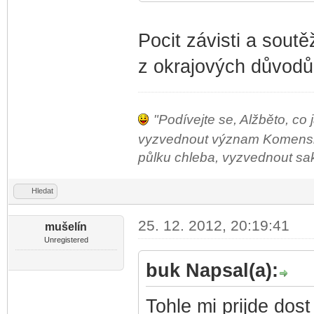
Pocit závisti a soutěž
z okrajových důvodů
"Podívejte se, Alžběto, co 
vyzvednout význam Komenského
půlku chleba, vyzvednout sako 
Hledat
25. 12. 2012, 20:19:41
mušelín
Unregistered
buk Napsal(a):
Tohle mi prijde dost