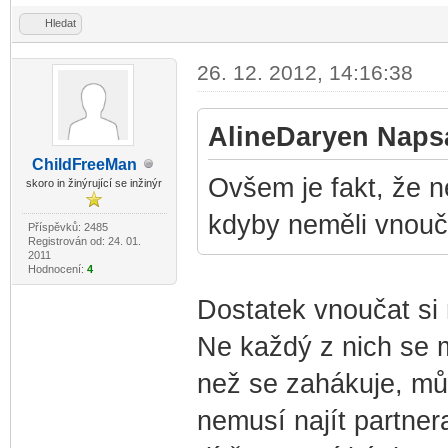
Hledat
26. 12. 2012, 14:16:38
AlineDaryen Napsa
ChildF
reeMan
-diskusni-forum-
Ovšem je fakt, že n
skoro in žinýrující se inžinýr
kdyby neměli vnouča
Příspěvků: 2485
Registrován od: 24. 01.
2011
Hodnocení:
4
Dostatek vnoučat si 
Ne každý z nich se m
než se zahákuje, mů
nemusí najít partner