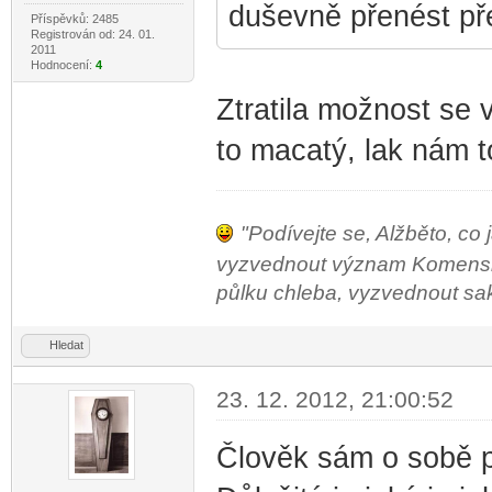
duševně přenést př
Příspěvků: 2485
Registrován od: 24. 01.
2011
Hodnocení:
4
Ztratila možnost se 
to macatý, lak nám t
"Podívejte se, Alžběto, co 
vyzvednout význam Komenského
půlku chleba, vyzvednout sako 
Hledat
23. 12. 2012, 21:00:52
Člověk sám o sobě p