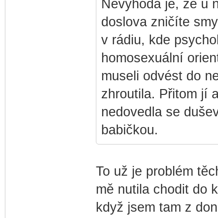
Nevýhoda je, že u n
doslova zničíte smy
v rádiu, kde psycho
homosexuální orient
museli odvést do n
zhroutila. Přitom jí 
nedovedla se dušev
babičkou.
To už je problém těc
mě nutila chodit do k
když jsem tam z don