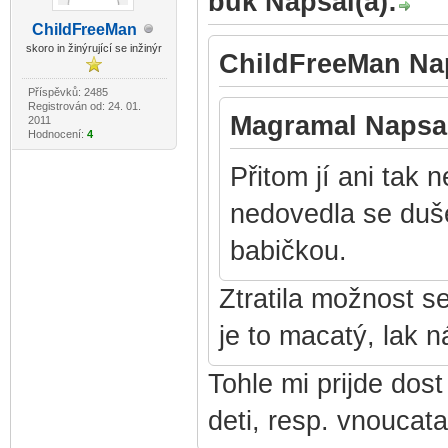
buk Napsal(a):
ChildF
reeMan
-diskusni-forum-
skoro in žinýrující se inžinýr
ChildFreeMan Nap
Příspěvků: 2485
Registrován od: 24. 01.
Magramal Napsal
2011
Hodnocení:
4
Přitom jí ani tak n
nedovedla se duše
babičkou.
Ztratila možnost s
je to macatý, lak n
Tohle mi prijde dost
deti, resp. vnoucata