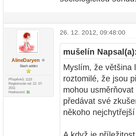
26. 12. 2012, 09:48:00
mušelín Napsal(a)
Aline
Daryen
-diskusni-forum-
Myslím, že většina l
Slash addict
roztomilé, že jsou 
Příspěvků: 1115
Registrován od: 22. 07.
mohou usměrňovat -
2011
Hodnocení:
11
předávat své zkušen
někoho nejchytřejší
A když je příležitos