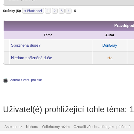
Stránky (5):
« Předchozí
1
2
3
4
5
Pravděpod
Téma
Autor
Spřízněná duše?
Dori
Gray
-diskusni-forum-
Hledám spřízněné duše
ri
ta
-diskusni-forum-
Zobrazit verzi pro tisk
Uživatel(é) prohlížející tohle téma: 
Asexual.cz
Nahoru
Odlehčený režim
Označit všechna fóra jako přečtená