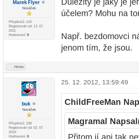
Důležitý je jaký je 
Marek
Flyer
-diskusni-forum-
Nováček
účelem? Mohu na tom
Příspěvků: 143
Registrován od: 13. 07.
2011
Např. bezdomovci ná
Hodnocení:
0
jenom tím, že jsou.
Hledat
25. 12. 2012, 13:59:49
ChildFreeMan Naps
b
uk
-diskusni-forum-
Nováček
Magramal Napsal(
Příspěvků: 238
Registrován od: 02. 07.
2010
Přitom jí ani tak n
Hodnocení:
0