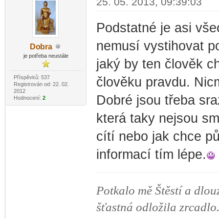
25. 05. 2013, 09:39:03
Podstatné je asi všec
nemusí vystihovat po
Do
bra
-diskusni-forum-
je potřeba neustále
jaký by ten člověk c
Příspěvků: 537
člověku pravdu. Nic
Registrován od: 22. 02.
2012
Dobré jsou třeba sra
Hodnocení:
2
která taky nejsou sm
cítí nebo jak chce p
informací tím lépe.
Potkalo mě Štěstí a dlou
šťastná odložila zrcadlo