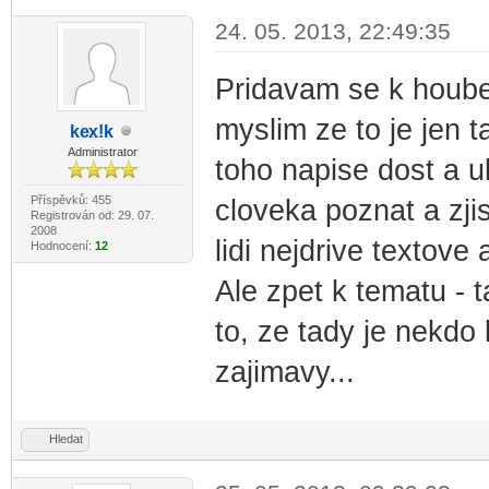
24. 05. 2013, 22:49:35
Pridavam se k hoube.
myslim ze to je jen 
ke
x!k
-diskusni-forum-
Administrator
toho napise dost a uk
Příspěvků: 455
cloveka poznat a zji
Registrován od: 29. 07.
2008
lidi nejdrive textove
Hodnocení:
12
Ale zpet k tematu - 
to, ze tady je nekdo
zajimavy...
Hledat