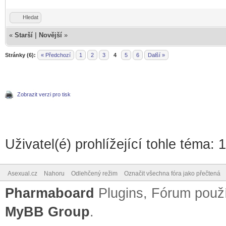
Hledat
«
Starší
|
Novější
»
Stránky (6):
« Předchozí
1
2
3
4
5
6
Další »
Zobrazit verzi pro tisk
Uživatel(é) prohlížející tohle téma: 
Asexual.cz
Nahoru
Odlehčený režim
Označit všechna fóra jako přečtená
Pharmaboard
Plugins, Fórum pou
MyBB Group
.