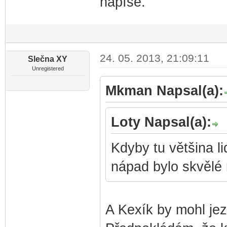
napíše.
24. 05. 2013, 21:09:11
Slečna XY
Unregistered
Mkman Napsal(a):
Loty Napsal(a):
Kdyby tu většina li
nápad bylo skvělé 
A Kexík by mohl jezd