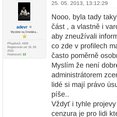
25. 05. 2013, 13:12:29
Nooo, byla tady taky
část , a vlastně i var
ad
evr
-diskusni-forum-
Myslete na čmeláka...
aby zneužívali informa
Příspěvků: 4309
co zde v profilech ma
Registrován od: 26. 09.
2010
často poměrně osobní
Hodnocení:
13
Myslím že není dobr
administrátorem zc
lidé si mají právo ú
píše..
Vždyť i tyhle projevy
cenzura je pro lidi kt