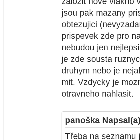
zalozit nove vlakno v
jsou pak mazany pris
obtezujici (nevyzada
prispevek zde pro n
nebudou jen nejlepsi
je zde sousta ruznyc
druhym nebo je nejak
mit. Vzdycky je mozn
otravneho nahlasit.
panoška Napsal(a)
Třeba na seznamu je 