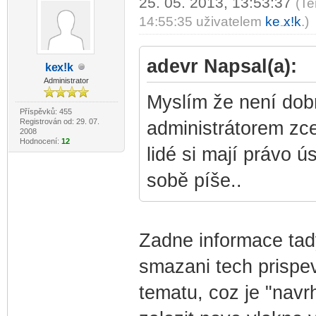
25. 05. 2013, 13:53:37
(Te
14:55:35 uživatelem
ke
x!k
.)
-diskusni-forum-
adevr Napsal(a):
ke
x!k
-diskusni-forum-
Administrator
Myslím že není dob
Příspěvků: 455
Registrován od: 29. 07.
administrátorem z
2008
Hodnocení:
12
lidé si mají právo 
sobě píše..
Zadne informace tad
smazani tech prispevk
tematu, coz je "navr