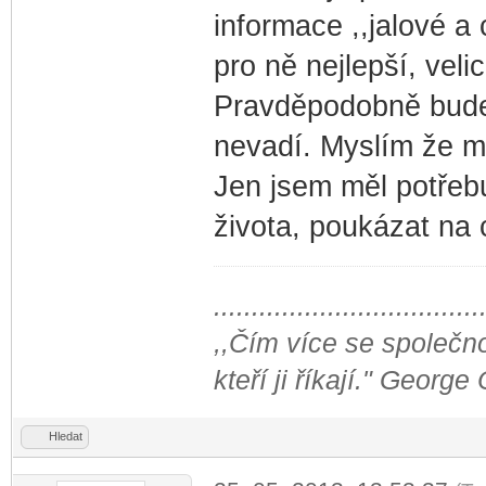
informace ,,jalové 
pro ně nejlepší, veli
Pravděpodobně bude 
nevadí. Myslím že má
Jen jsem měl potřeb
života, poukázat na 
...................................
,,Čím více se společno
kteří ji říkají." George
Hledat