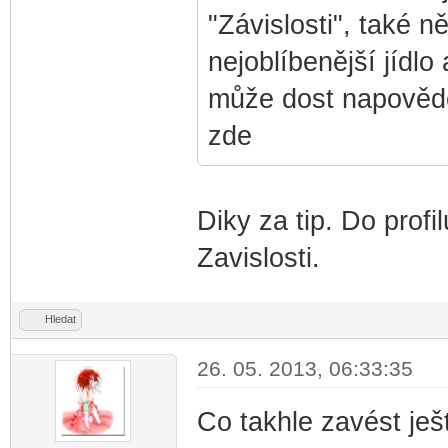
"Závislosti", také n
nejoblíbenější jídlo 
může dost napovědě
zde
Diky za tip. Do prof
Zavislosti.
Hledat
26. 05. 2013, 06:33:35
Co takhle zavést ješt