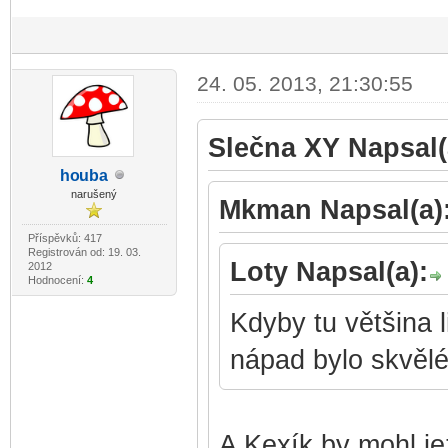
24. 05. 2013, 21:30:55
Slečna XY Napsal(
ho
uba
-diskusni-forum-
narušený
Mkman Napsal(a)
Příspěvků: 417
Registrován od: 19. 03.
Loty Napsal(a):
2012
Hodnocení:
4
Kdyby tu většina l
nápad bylo skvělé
A Kexík by mohl jez