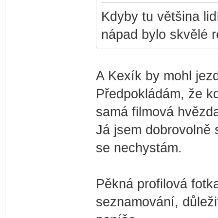
Kdyby tu většina lid
nápad bylo skvělé r
A Kexík by mohl jezd
Předpokládám, že kdy
samá filmová hvězda
Já jsem dobrovolně s
se nechystám.
Pěkná profilová fotk
seznamování, důležit