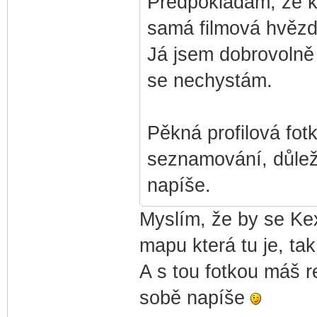
Předpokládám, že kd
samá filmová hvězd
Já jsem dobrovolně s
se nechystám.
Pěkná profilová fot
seznamování, důleži
napíše.
Myslím, že by se Ke
mapu která tu je, ta
A s tou fotkou máš re
sobě napíše