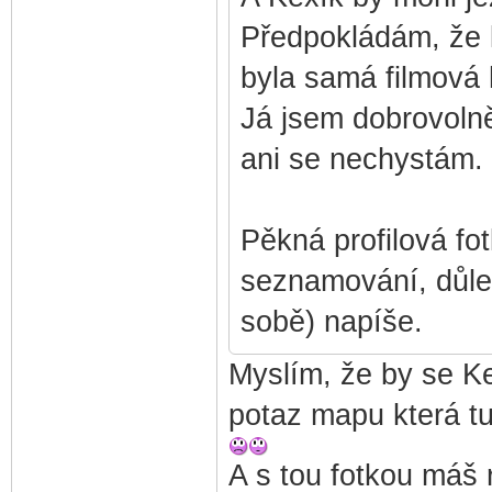
Předpokládám, že k
byla samá filmová
Já jsem dobrovolně 
ani se nechystám.
Pěkná profilová fo
seznamování, důleži
sobě) napíše.
Myslím, že by se K
potaz mapu která tu 
A s tou fotkou máš r