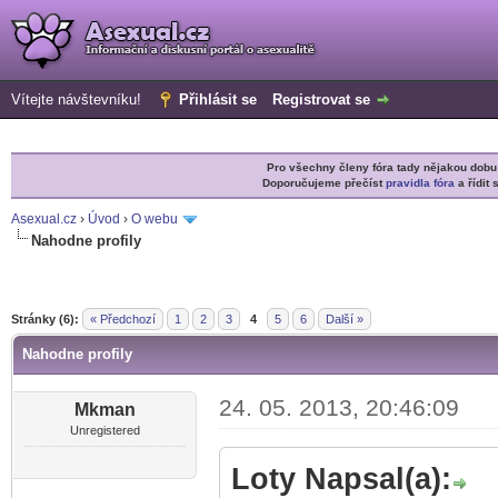
Vítejte návštevníku!
Přihlásit se
Registrovat se
Pro všechny členy fóra tady nějakou do
Doporučujeme přečíst
pravidla fóra
a řídit 
Asexual.cz
›
Úvod
›
O webu
Nahodne profily
r
Stránky (6):
« Předchozí
1
2
3
4
5
6
Další »
Nahodne profily
24. 05. 2013, 20:46:09
Mkman
Unregistered
Loty Napsal(a):