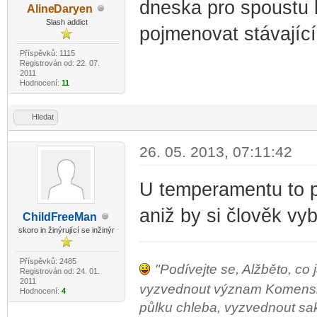
dneska pro spoustu l
Aline
Daryen
-diskusni-forum-
Slash addict
pojmenovat stávající 
Příspěvků: 1115
Registrován od: 22. 07.
2011
Hodnocení:
11
Hledat
26. 05. 2013, 07:11:42
U temperamentu to pa
aniž by si člověk vyb
ChildF
reeMan
-diskusni-forum-
skoro in žinýrující se inžinýr
Příspěvků: 2485
"Podívejte se, Alžběto, co 
Registrován od: 24. 01.
2011
vyzvednout význam Komenského
Hodnocení:
4
půlku chleba, vyzvednout sako 