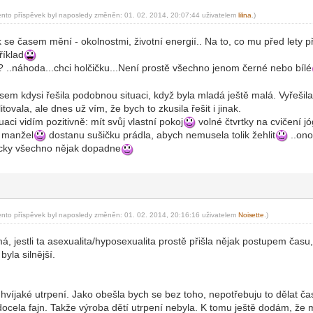
ento příspěvek byl naposledy změněn: 01. 02. 2014, 20:07:44 uživatelem
lil
ina
.)
-diskusni-forum-
k se časem mění - okolnostmi, životní energií.. Na to, co mu před lety p
říklad
ti? ..náhoda...chci holčičku...Není prostě všechno jenom černé nebo bílé
jsem kdysi řešila podobnou situaci, když byla mladá ještě malá. Vyřešil
tovala, ale dnes už vím, že bych to zkusila řešit i jinak.
uaci vidím pozitivně: mít svůj vlastní pokoj
volné čtvrtky na cvičení j
i manžel
dostanu sušičku prádla, abych nemusela tolik žehlit
..ono
ycky všechno nějak dopadne
ento příspěvek byl naposledy změněn: 01. 02. 2014, 20:16:16 uživatelem
Nois
ette
.)
-diskusni-forum-
, jestli ta asexualita/hyposexualita prostě přišla nějak postupem času,
yla silnější.
hvíjaké utrpení. Jako obešla bych se bez toho, nepotřebuju to dělat 
 docela fajn. Takže výroba dětí utrpení nebyla. K tomu ještě dodám, že 