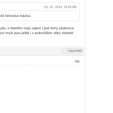
(31. 01. 2014, 19:33:08)
píš řečnická otázka.
uže, o kterého mají zájem i jiné ženy (dokonce
nozí muži jsou ještě i v pokročilém věku vlastně
Odpovědět
#12