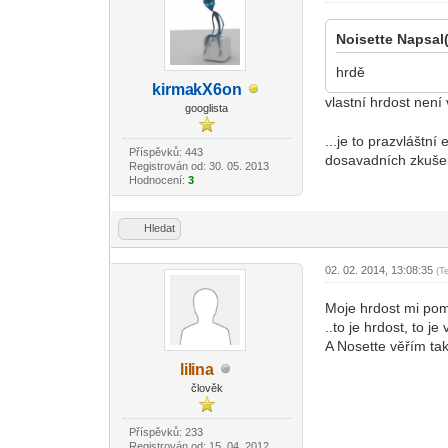
Noisette Napsal(
hrdě
kirma
kX6on
-diskusni-forum-
vlastní hrdost není
googlista
...je to prazvlášt
Příspěvků: 443
dosavadních zkušen
Registrován od: 30. 05. 2013
Hodnocení:
3
Hledat
02. 02. 2014, 13:08:35
(T
Moje hrdost mi pom
..to je hrdost, to j
A Nosette věřím tak
lil
ina
-diskusni-forum-
člověk
Příspěvků: 233
Registrován od: 15. 04. 2012