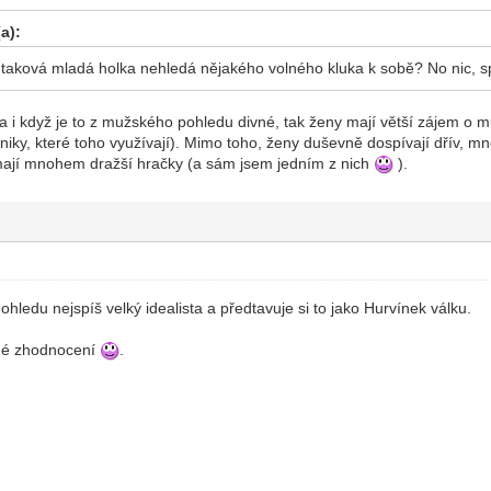
a):
i taková mladá holka nehledá nějakého volného kluka k sobě? No nic, s
a i když je to z mužského pohledu divné, tak ženy mají větší zájem o m
echniky, které toho využívají). Mimo toho, ženy duševně dospívají dřív, m
n mají mnohem dražší hračky (a sám jsem jedním z nich
).
 ohledu nejspíš velký idealista a předtavuje si to jako Hurvínek válku.
sné zhodnocení
.