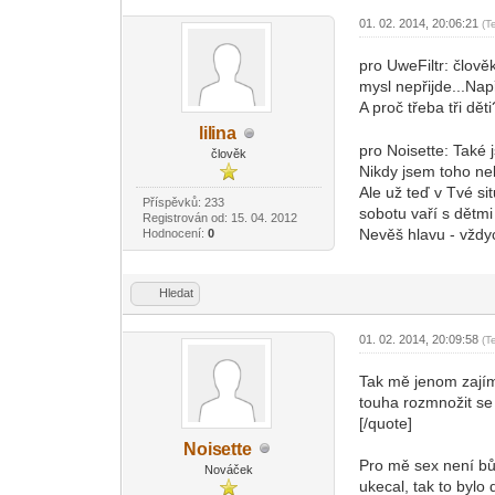
01. 02. 2014, 20:06:21
(T
pro UweFiltr: člově
mysl nepřijde...Nap
A proč třeba tři dě
lil
ina
-diskusni-forum-
pro Noisette: Také 
člověk
Nikdy jsem toho neli
Ale už teď v Tvé sit
Příspěvků: 233
sobotu vaří s dětm
Registrován od: 15. 04. 2012
Nevěš hlavu - vžd
Hodnocení:
0
Hledat
01. 02. 2014, 20:09:58
(T
Tak mě jenom zajímá
touha rozmnožit se b
[/quote]
Nois
ette
-diskusni-forum-
Pro mě sex není bů
Nováček
ukecal, tak to bylo