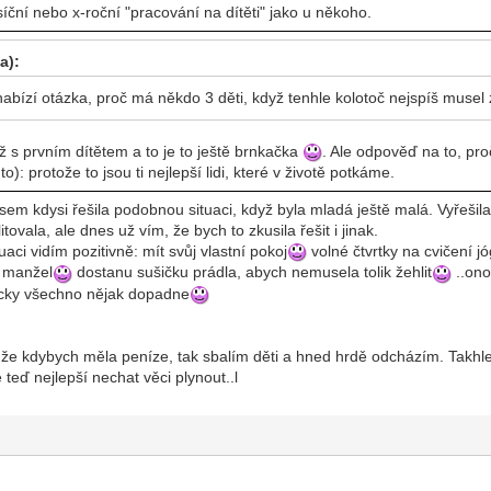
ční nebo x-roční "pracování na dítěti" jako u někoho.
a):
nabízí otázka, proč má někdo 3 děti, když tenhle kolotoč nejspíš musel 
ž s prvním dítětem a to je to ještě brnkačka
. Ale odpověď na to, pro
 to): protože to jsou ti nejlepší lidi, které v životě potkáme.
jsem kdysi řešila podobnou situaci, když byla mladá ještě malá. Vyřešil
tovala, ale dnes už vím, že bych to zkusila řešit i jinak.
uaci vidím pozitivně: mít svůj vlastní pokoj
volné čtvrtky na cvičení j
i manžel
dostanu sušičku prádla, abych nemusela tolik žehlit
..ono
ycky všechno nějak dopadne
kt, že kdybych měla peníze, tak sbalím děti a hned hrdě odcházím. Takh
teď nejlepší nechat věci plynout..l