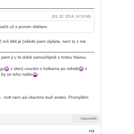
(01. 02. 2014, 14:18:06)
začít už s prvnim dítětem.
č mít děti je (někde jsem slyšela, není to z mé
a jsem ji v té době samozřejmě s hrdou hlavou.
ógy
v úterý courám s holkama po městě
v
 by se toho našlo
le...holt není asi všechno buď anebo. Promýšlím
Odpovědět
#18