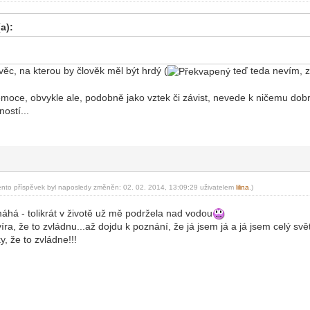
a):
 věc, na kterou by člověk měl být hrdý (
teď teda nevím, z
ní emoce, obvykle ale, podobně jako vztek či závist, nevede k ničemu 
ostí...
ento příspěvek byl naposledy změněn: 02. 02. 2014, 13:09:29 uživatelem
lil
ina
.)
-diskusni-forum-
áhá - tolikrát v životě už mě podržela nad vodou
e víra, že to zvládnu...až dojdu k poznání, že já jsem já a já jsem celý svě
y, že to zvládne!!!