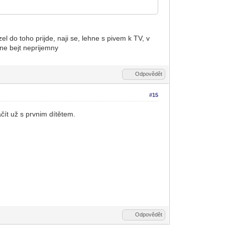
 do toho prijde, naji se, lehne s pivem k TV, v
cne bejt neprijemny
Odpovědět
#15
čít už s prvnim dítětem.
Odpovědět