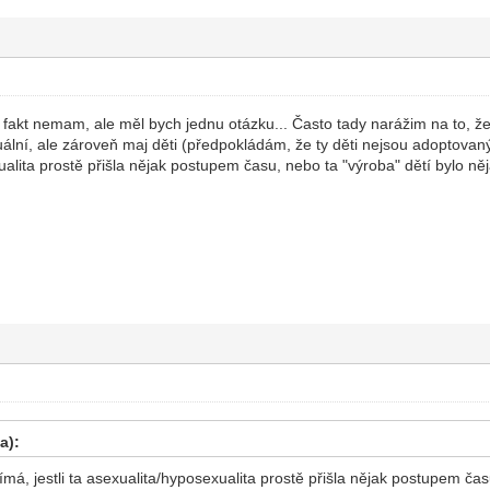
i fakt nemam, ale měl bych jednu otázku... Často tady narážim na to, ž
lní, ale zároveň maj děti (předpokládám, že ty děti nejsou adoptovaný)
alita prostě přišla nějak postupem času, nebo ta "výroba" dětí bylo něja
a):
má, jestli ta asexualita/hyposexualita prostě přišla nějak postupem času