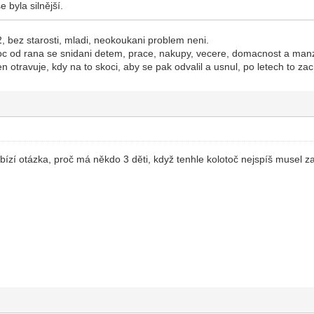
 byla silnější.
2, bez starosti, mladi, neokoukani problem neni.
c od rana se snidani detem, prace, nakupy, vecere, domacnost a manzel
jen otravuje, kdy na to skoci, aby se pak odvalil a usnul, po letech to za
bízí otázka, proč má někdo 3 děti, když tenhle kolotoč nejspíš musel za