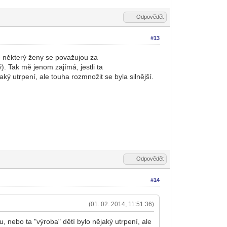
Odpovědět
#13
e některý ženy se považujou za
. Tak mě jenom zajímá, jestli ta
ký utrpení, ale touha rozmnožit se byla silnější.
Odpovědět
#14
(01. 02. 2014, 11:51:36)
, nebo ta "výroba" dětí bylo nějaký utrpení, ale