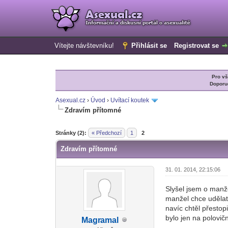
Vítejte návštevníku!
Přihlásit se
Registrovat se
Pro v
Doporu
Asexual.cz
›
Úvod
›
Uvítací koutek
Zdravím přítomné
0 Hlas(ů) - 0 Průměr
1
2
3
4
5
Stránky (2):
« Předchozí
1
2
Zdravím přítomné
31. 01. 2014, 22:15:06
Slyšel jsem o manže
manžel chce udělat 
navíc chtěl přestop
bylo jen na polovič
Magr
amal
-diskusni-forum-