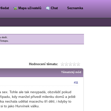
Hledat
Mapa uživatelů
Chat
Seznamka
u duši.
řístupu.
Hodnocení tématu:
Tématický mód
#11
a sex. Tohle ale tak nevypadá, obzvlášť pokud
případu, kdy manžel přivedl milenku domů a ještě
lka nechala udělat macechu tří dětí, i kdyby to
si to jako Hurvínek válku.