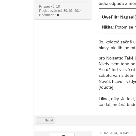
tudíž odpadá x-měsí
Příspěvků: 10
Registrován od: 30. 01. 2014
Hodnocení:
0
UweFiltr Napsal(
Nikita: Potom se 
Jo, kolotoč začně u
hlavy, ale líbí se mi
pro Noisette: Také 
Nikdy jsem toho neli
Ale už teď v Tvé sit
sobotu vaří s dětm
Nevěš hlavu - vžd
[/quote]
Lilino, díky. Je fa
co dál, možná bude 
Hledat
02. 02. 2014, 04:04:19