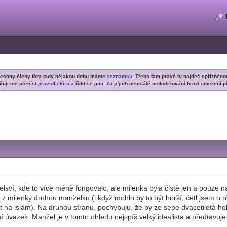
šechny členy fóra tady nějakou dobu máme
seznamku
. Třeba tam právě ty najdeš spřízněno
čujeme přečíst
pravidla fóra
a řídit se jimi. Za jejich neustálé nedodržování hrozí omezení p
lsví, kde to více méně fungovalo, ale milenka byla čistě jen a pouze n
z milenky druhou manželku (i když mohlo by to být horší, četl jsem o 
it na islám). Na druhou stranu, pochybuju, že by ze sebe dvacetiletá ho
ní úvazek. Manžel je v tomto ohledu nejspíš velký idealista a předtavuje 