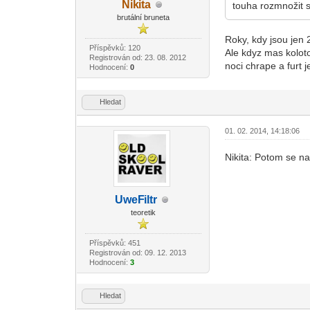
Nik
ita
touha rozmnožit se
-diskusni-forum-
brutální bruneta
Roky, kdy jsou jen 
Příspěvků: 120
Ale kdyz mas koloto
Registrován od: 23. 08. 2012
noci chrape a furt 
Hodnocení:
0
Hledat
01. 02. 2014, 14:18:06
Nikita: Potom se na
UweF
iltr
-diskusni-forum-
teoretik
Příspěvků: 451
Registrován od: 09. 12. 2013
Hodnocení:
3
Hledat