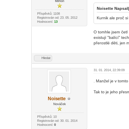
Mimoň
Noisette Napsal(
Příspěvků: 1108
Kurnik ale proč s
Registrován od: 23. 05. 2012
Hodnocení:
13
O tomhle jsem četl 
existují "balící" t
přerostlé děti, je
Hledat
31. 01. 2014, 22:39:09
. Manžel je v tomto
Tak to je jeho pře
Nois
ette
-diskusni-forum-
Nováček
Příspěvků: 10
Registrován od: 30. 01. 2014
Hodnocení:
0