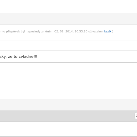
ento příspěvek byl naposledy změněn: 02. 02. 2014, 16:53:20 uživatelem
ke
x!k
.)
-diskusni-forum-
ky, že to zvládne!!!