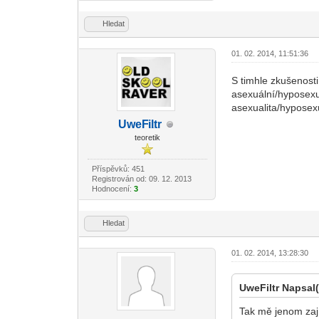
Hledat
01. 02. 2014, 11:51:36
S timhle zkušenost
asexuální/hyposexuá
asexualita/hyposexu
UweF
iltr
-diskusni-forum-
teoretik
Příspěvků: 451
Registrován od: 09. 12. 2013
Hodnocení:
3
Hledat
01. 02. 2014, 13:28:30
UweFiltr Napsal(
Tak mě jenom zají