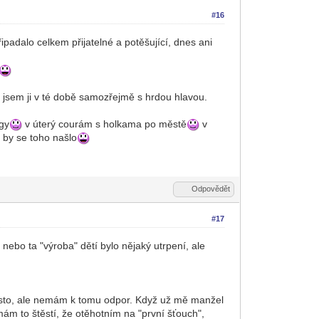
#16
řipadalo celkem přijatelné a potěšující, dnes ani
a jsem ji v té době samozřejmě s hrdou hlavou.
ógy
v úterý courám s holkama po městě
v
 by se toho našlo
Odpovědět
#17
 nebo ta "výroba" dětí bylo nějaký utrpení, ale
často, ale nemám k tomu odpor. Když už mě manžel
mám to štěstí, že otěhotním na "první šťouch",