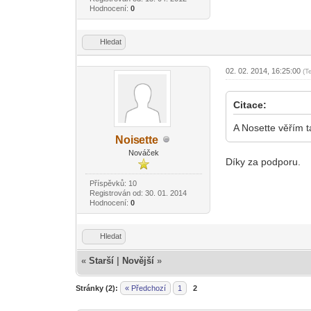
Hodnocení:
0
Hledat
02. 02. 2014, 16:25:00
(T
Citace:
A Nosette věřím ta
Nois
ette
-diskusni-forum-
Nováček
Díky za podporu.
Příspěvků: 10
Registrován od: 30. 01. 2014
Hodnocení:
0
Hledat
«
Starší
|
Novější
»
Stránky (2):
« Předchozí
1
2