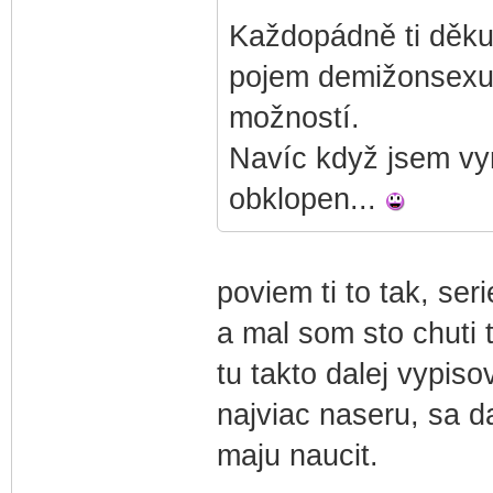
Každopádně ti děkuj
pojem demižonsexuá
možností.
Navíc když jsem vy
obklopen...
poviem ti to tak, ser
a mal som sto chuti 
tu takto dalej vypiso
najviac naseru, sa d
maju naucit.