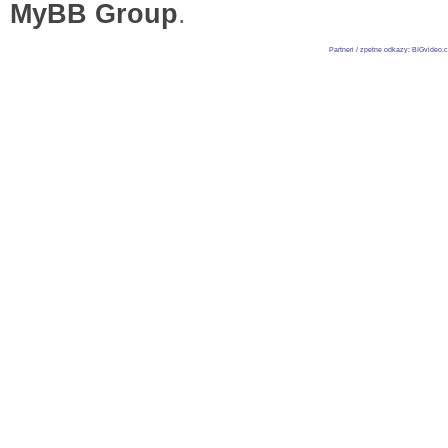
MyBB Group
.
Partneri / zpetne odkazy
:
BIGvideo.c