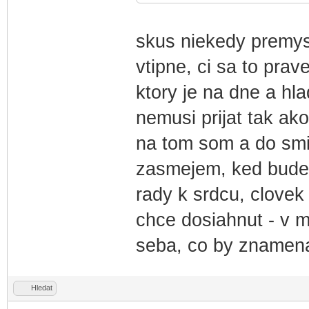
skus niekedy premys
vtipne, ci sa to prav
ktory je na dne a h
nemusi prijat tak ako
na tom som a do smie
zasmejem, ked budem
rady k srdcu, clovek 
chce dosiahnut - v m
seba, co by znamenal
Hledat