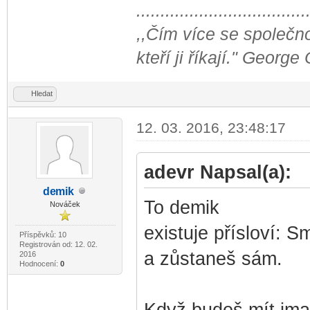
...................................
,,Čím více se společno
kteří ji říkají." George
Hledat
12. 03. 2016, 23:48:17
adevr Napsal(a):
de
mik
-diskusni-forum-
To demik
Nováček
existuje přísloví: 
Příspěvků: 10
Registrován od: 12. 02.
a zůstaneš sám.
2016
Hodnocení:
0
Když budeš mít imag