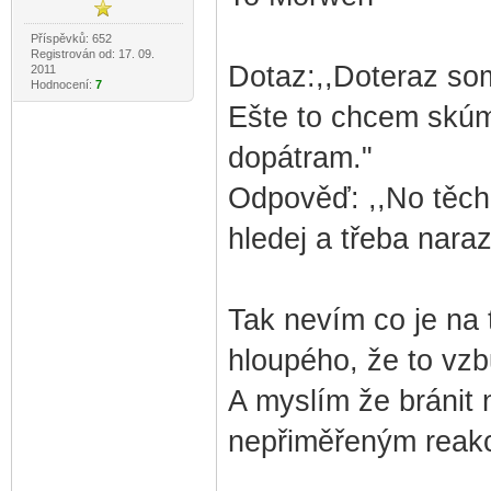
Příspěvků: 652
Registrován od: 17. 09.
Dotaz:,,Doteraz som
2011
Hodnocení:
7
Ešte to chcem skúm
dopátram."
Odpověď: ,,No těch ka
hledej a třeba naraz
Tak nevím co je na 
hloupého, že to vzbu
A myslím že bránit n
nepřiměřeným reakcí