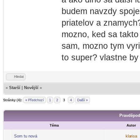
budem navzdy spojeny
priatelov a znamych?
mozno, ked sa takto 
sam, mozno tym vyri
to super? vlastne by
Hledat
«
Starší
|
Novější
»
Stránky (4):
« Předchozí
1
2
3
4
Další »
Pravděpod
Téma
Autor
Som tu nová
kla
risa
-diskusni-forum-