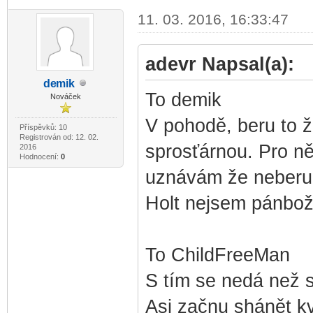
11. 03. 2016, 16:33:47
adevr Napsal(a):
de
mik
-diskusni-forum-
To demik
Nováček
V pohodě, beru to že
Příspěvků: 10
Registrován od: 12. 02.
sprosťárnou. Pro ně
2016
Hodnocení:
0
uznávám že neberu 
Holt nejsem pánbo
To ChildFreeMan
S tím se nedá než s
Asi začnu shánět kv