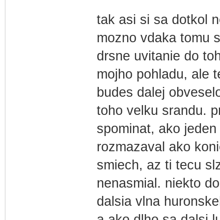
tak asi si sa dotkol 
mozno vdaka tomu sa 
drsne uvitanie do to
mojho pohladu, ale t
budes dalej obvesel
toho velku srandu. p
spominat, ako jeden 
rozmazaval ako konie
smiech, az ti tecu sl
nenasmial. niekto d
dalsia vlna huronske
a ako dlho sa dalsi l