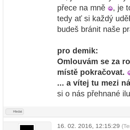
přece na mně
, je 
tedy ať si každý udě
budeš bránit naše p
pro demik:
Omlouvám se za ro
místě pokračovat.
... a vítej tu mezi 
si o nás přehnané il
Hledat
16. 02. 2016, 12:15:29
(Te