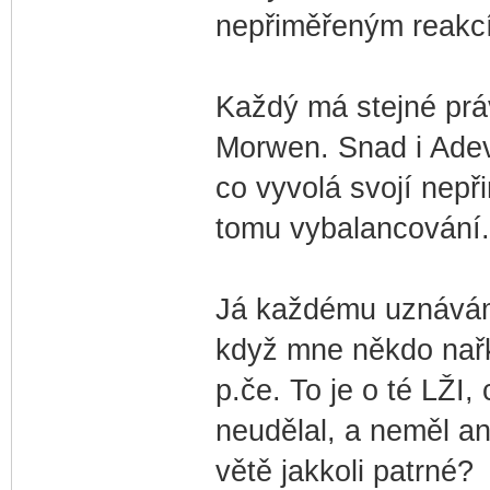
nepřiměřeným reakcím
Každý má stejné prá
Morwen. Snad i Adevr
co vyvolá svojí nepř
tomu vybalancování.
Já každému uznávám 
když mne někdo nařk
p.če. To je o té LŽI,
neudělal, a neměl an
větě jakkoli patrné?