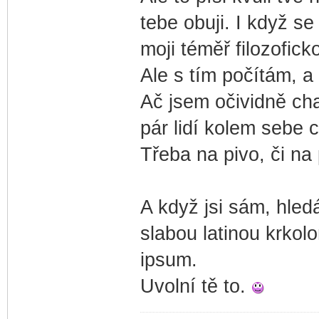
tebe obuji. I když 
moji téměř filozofic
Ale s tím počítám, a 
Ač jsem očividně cha
pár lidí kolem sebe 
Třeba na pivo, či na 
A když jsi sám, hled
slabou latinou krkol
ipsum.
Uvolní tě to.