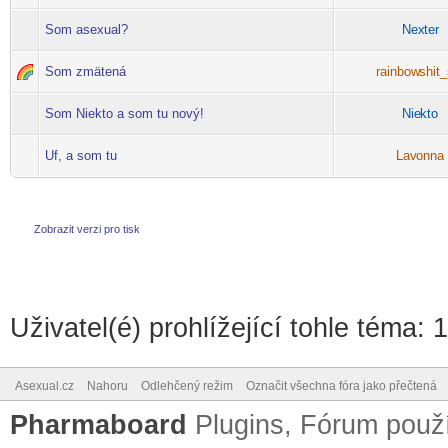
Som asexual?
Nex
ter
-diskusni-forum-
Som zmätená
rainbow
shit_
-diskusni-forum-
Som Niekto a som tu nový!
Nie
kto
-diskusni-forum-
Uf, a som tu
Lav
onna
-diskusni-forum-
Zobrazit verzi pro tisk
Uživatel(é) prohlížející tohle téma: 
Asexual.cz
Nahoru
Odlehčený režim
Označit všechna fóra jako přečtená
Pharmaboard
Plugins, Fórum pou