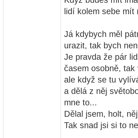
lidí kolem sebe mít 
Já kdybych měl pát
urazit, tak bych nen
Je pravda že pár li
časem osobně, tak v
ale když se tu vyl
a dělá z něj světob
mne to...
Dělal jsem, holt, ně
Tak snad jsi si to n