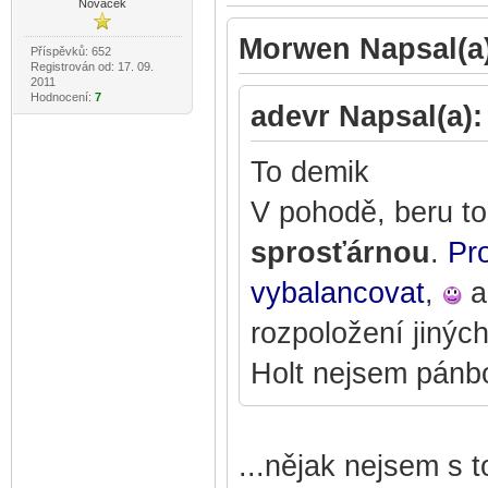
Nováček
Morwen Napsal(a)
Příspěvků: 652
Registrován od: 17. 09.
2011
Hodnocení:
7
adevr Napsal(a):
To demik
V pohodě, beru t
sprosťárnou
.
Pro
vybalancovat
,
a
rozpoložení jiných
Holt nejsem pánb
...nějak nejsem s t