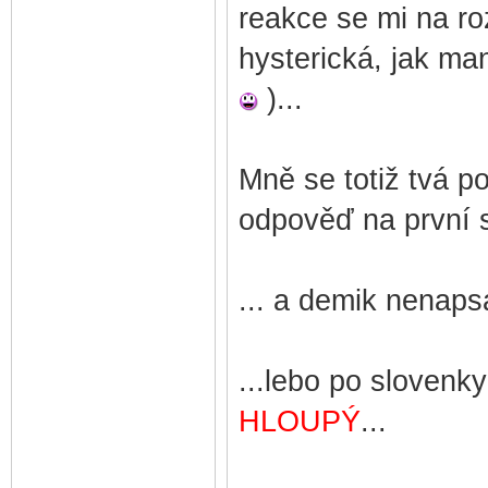
reakce se mi na roz
hysterická, jak ma
)...
Mně se totiž tvá 
odpověď na první 
... a demik nenapsa
...lebo po slovenk
HLOUPÝ
...