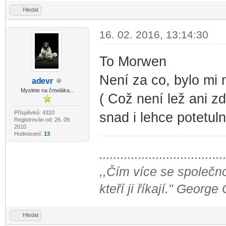
Hledat
16. 02. 2016, 13:14:30
To Morwen
Není za co, bylo mi
ad
evr
-diskusni-forum-
Myslete na čmeláka...
( Což není lež ani zd
Příspěvků: 4310
snad i lehce potetul
Registrován od: 26. 09.
2010
Hodnocení:
13
...................................
,,Čím více se společno
kteří ji říkají." George
Hledat