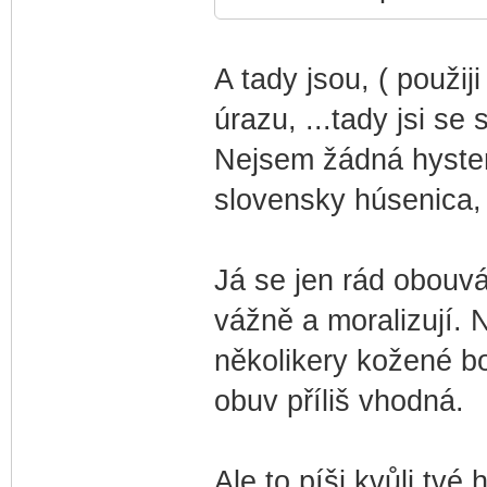
A tady jsou, ( použi
úrazu, ...tady jsi se s
Nejsem žádná hyster
slovensky húsenica, č
Já se jen rád obouvám
vážně a moralizují.
několikery kožené bo
obuv příliš vhodná.
Ale to píši kvůli tvé