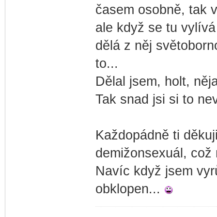
časem osobně, tak v 
ale když se tu vylí
dělá z něj světobor
to...
Dělal jsem, holt, něj
Tak snad jsi si to ne
Každopádně ti děkuji
demižonsexuál, což 
Navíc když jsem vyr
obklopen...