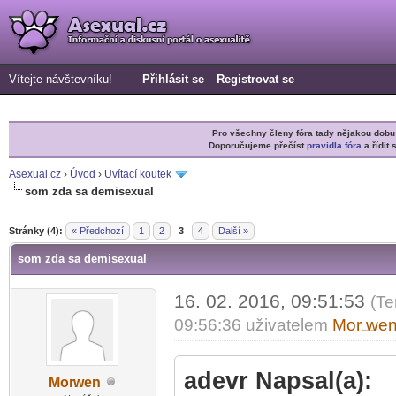
Vítejte návštevníku!
Přihlásit se
Registrovat se
Pro všechny členy fóra tady nějakou do
Doporučujeme přečíst
pravidla fóra
a řídit 
Asexual.cz
›
Úvod
›
Uvítací koutek
som zda sa demisexual
r
Stránky (4):
« Předchozí
1
2
3
4
Další »
som zda sa demisexual
16. 02. 2016, 09:51:53
(Te
09:56:36 uživatelem
Mor
we
-diskusni-forum-
adevr Napsal(a):
Mor
wen
-diskusni-forum-