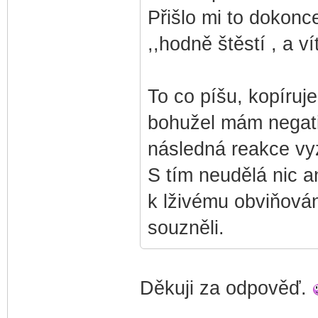
Přišlo mi to dokonc
,,hodně štěstí , a v
To co píšu, kopíruje 
bohužel mám negativ
následná reakce vy
S tím neudělá nic a
k lživému obviňován
souzněli.
Děkuji za odpověď.