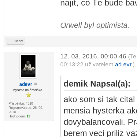
najít, co Tě bude bav
Orwell byl optimista.
Hledat
12. 03. 2016, 00:00:46
(Te
00:13:22 uživatelem
ad
evr
.)
-diskusni-forum-
demik Napsal(a):
ad
evr
-diskusni-forum-
Myslete na čmeláka...
ako som si tak cital
Příspěvků: 4310
Registrován od: 26. 09.
mensia hysterka ak
2010
Hodnocení:
13
dovybalancovali. Pr
berem veci priliz va