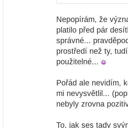
Nepopírám, že význa
platilo před pár desít
správné... pravděpo
prostředí než ty, tu
použitelné...
Pořád ale nevidím, kd
mi nevysvětlil... (po
nebyly zrovna poziti
To, jak ses tady svý