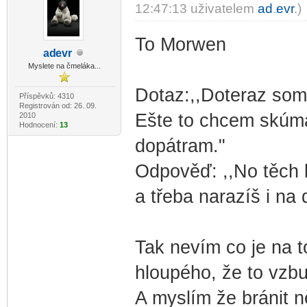
12:47:13 uživatelem
ad
evr
.)
-diskusni-forum-
To Morwen
ad
evr
-diskusni-forum-
Myslete na čmeláka...
Dotaz:,,Doteraz som 
Příspěvků: 4310
Registrován od: 26. 09.
Ešte to chcem skúma
2010
Hodnocení:
13
dopátram."
Odpověď: ,,No těch kat
a třeba narazíš i na
Tak nevím co je na t
hloupého, že to vzbu
A myslím že bránit n