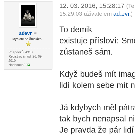
12. 03. 2016, 15:28:17
(Te
15:29:03 uživatelem
ad
evr
.)
-diskusni-forum-
To demik
ad
evr
-diskusni-forum-
existuje přísloví: S
Myslete na čmeláka...
zůstaneš sám.
Příspěvků: 4310
Registrován od: 26. 09.
2010
Hodnocení:
13
Když budeš mít imag
lidí kolem sebe mít n
Já kdybych měl pátra
tak bych nenapsal ni
Je pravda že pár lid