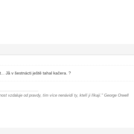
.. Jå v šestnácti ještě tahal kačera. ?
.................................
ost vzdaluje od pravdy, tím více nenávidí ty, kteří ji říkají." George Orwell