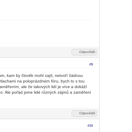
Odpovědět
#9
m, kam by člověk mohl zajít, netvoří žádnou
tlachami na poloprázdném fóru, bych to s tou
 zaměřením, ale že takových lidí je více a dokáží
 ano. Ale pořád jsme lidé různých zájmů a zaměření
Odpovědět
#10