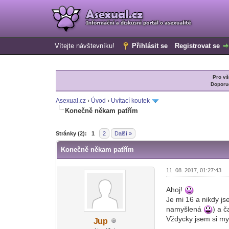
Vítejte návštevníku!
Přihlásit se
Registrovat se
Pro v
Doporu
Asexual.cz
›
Úvod
›
Uvítací koutek
Konečně někam patřím
0 Hlas(ů) - 0 Průměr
1
2
3
4
5
Stránky (2):
1
2
Další »
Konečně někam patřím
11. 08. 2017, 01:27:43
Ahoj!
Je mi 16 a nikdy j
namyšlená
) a 
Vždycky jsem si my
J
up
-diskusni-forum-