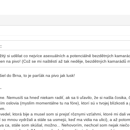
:
žitý si udělat co nejvíce asexuálních a potenciálně bezdětných kamar
 jen na pivo! (Což se mi naštěstí až tak neděje, bezdětných kamarádů 
šiel do Brna, to je parťák na pivo jak lusk!
_
e. Nemusíš sa hneď niekam radiť, ak sa ti uľavilo, že si našla čosika, 
ím oslovia (myslím momentálne tu na fóre), ktorí sú v tvojej blízkosti a 
om.
edel, ktorá bije a musel som si prejsť rôznymi vzťahmi, ktoré mi dali veľ
í so mnou vydržali a stále sa usmejú, keď ma vidia na ulici), a až poto
a ca, stále som skúšal, možno... Nehovorím, nechcel som nejak niečo p