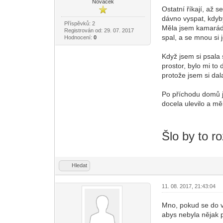
Nováček
Ostatní říkají, až 
dávno vyspat, kdyb
Příspěvků: 2
Měla jsem kamaráda,
Registrován od: 29. 07. 2017
spal, a se mnou si 
Hodnocení:
0
Když jsem si psala 
prostor, bylo mi to
protože jsem si dal
Po příchodu domů js
docela ulevilo a m
Šlo by to ro
Hledat
11. 08. 2017, 21:43:04
Mno, pokud se do vz
abys nebyla nějak p