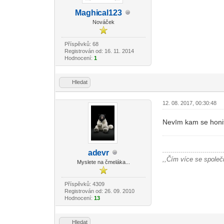
Maghi
cal123
-diskusni-forum-
Nováček
Příspěvků: 68
Registrován od: 16. 11. 2014
Hodnocení:
1
Hledat
12. 08. 2017, 00:30:48
Nevīm kam se honit.
..............................
ad
evr
-diskusni-forum-
,,Čím více se společn
Myslete na čmeláka...
Příspěvků: 4309
Registrován od: 26. 09. 2010
Hodnocení:
13
Hledat