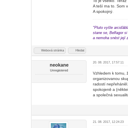
To je všetko. Tera
A teší ma to. Som 
A spokojný.
"Pluto vyšle arciďábl
stane se, Belfagor s
a nemoha snést její 
Webová stránka
Hledat
20. 08. 2017, 17:57:11
neokane
Unregistered
Vzhledem k tomu, ž
organizovanou skup
radostí nepřeháněl. 
spokojeně a (někteř
a společná sexuali
21. 08. 2017, 12:24:23