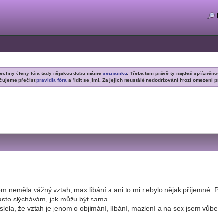
šechny členy fóra tady nějakou dobu máme
seznamku
. Třeba tam právě ty najdeš spřízněno
čujeme přečíst
pravidla fóra
a řídit se jimi. Za jejich neustálé nedodržování hrozí omezení p
sem neměla vážný vztah, max líbání a ani to mi nebylo nějak příjemné. 
často slýchávám, jak můžu být sama.
slela, že vztah je jenom o objímání, líbání, mazlení a na sex jsem vůb