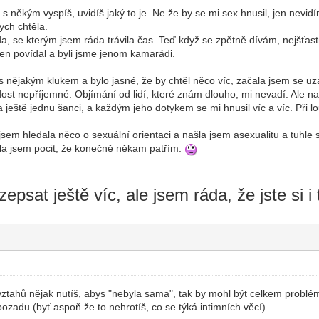
se s někým vyspíš, uvidíš jaký to je. Ne že by se mi sex hnusil, jen nev
ych chtěla.
 se kterým jsem ráda trávila čas. Teď když se zpětně dívám, nejšťastně
jen povídal a byli jsme jenom kamarádi.
s nějakým klukem a bylo jasné, že by chtěl něco víc, začala jsem se u
 dost nepříjemné. Objímání od lidí, které znám dlouho, mi nevadí. Ale 
a ještě jednu šanci, a každým jeho dotykem se mi hnusil víc a víc. Při
em hledala něco o sexuální orientaci a našla jsem asexualitu a tuhle s
ěla jsem pocit, že konečně někam patřím.
zepsat ještě víc, ale jsem ráda, že jste si i
tahů nějak nutíš, abys "nebyla sama", tak by mohl být celkem problém i
ozadu (byť aspoň že to nehrotíš, co se týká intimních věcí).