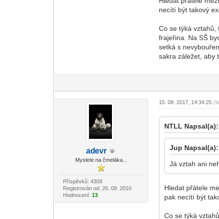
Hledat přátele mezi
necítí být takový 
Co se týká vztahů, 
frajeřina. Na SŠ by
setká s nevybouřený
sakra záležet, aby 
15. 08. 2017, 14:34:25
(T
NTLL Napsal(a):
Jup Napsal(a):
ad
evr
-diskusni-forum-
Myslete na čmeláka...
Já vztah ani ne
Příspěvků: 4309
Hledat přátele me
Registrován od: 26. 09. 2010
Hodnocení:
13
pak necítí být ta
Co se týká vztahů