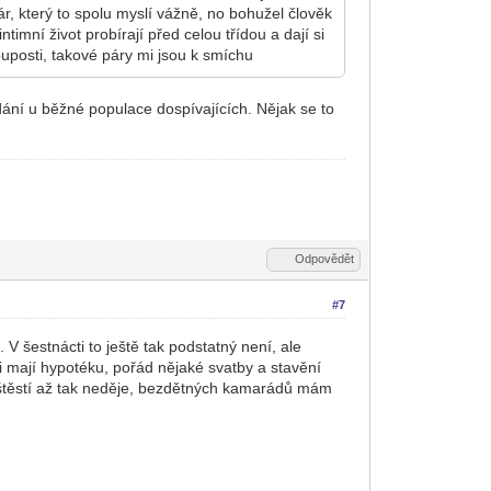
ár, který to spolu myslí vážně, no bohužel člověk
timní život probírají před celou třídou a dají si
ouposti, takové páry mi jsou k smíchu
dání u běžné populace dospívajících. Nějak se to
Odpovědět
#7
V šestnácti to ještě tak podstatný není, ale
lidi mají hypotéku, pořád nějaké svatby a stavění
aštěstí až tak neděje, bezdětných kamarádů mám