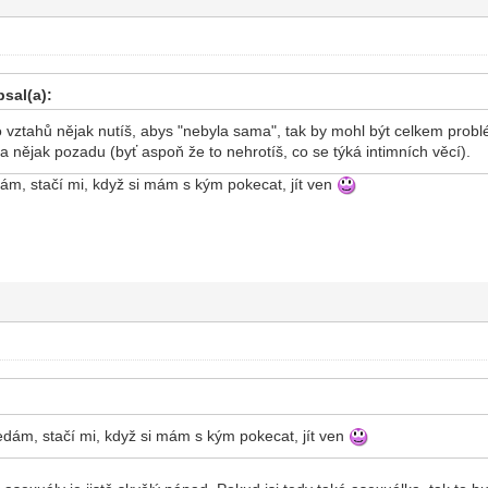
sal(a):
vztahů nějak nutíš, abys "nebyla sama", tak by mohl být celkem problém
a nějak pozadu (byť aspoň že to nehrotíš, co se týká intimních věcí).
ám, stačí mi, když si mám s kým pokecat, jít ven
edám, stačí mi, když si mám s kým pokecat, jít ven