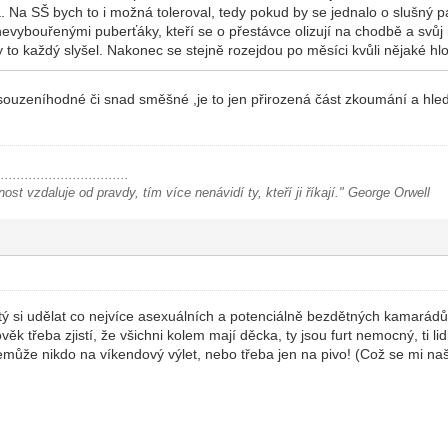
a. Na SŠ bych to i možná toleroval, tedy pokud by se jednalo o slušný p
evybouřenými puberťáky, kteří se o přestávce olizují na chodbě a svůj in
y to každý slyšel. Nakonec se stejně rozejdou po měsíci kvůli nějaké hl
dsouzeníhodné či snad směšné ,je to jen přirozená část zkoumání a hle
.................................
ost vzdaluje od pravdy, tím více nenávidí ty, kteří ji říkají." George Orwell
ý si udělat co nejvíce asexuálních a potenciálně bezdětných kamarádů. 
ověk třeba zjistí, že všichni kolem mají děcka, ty jsou furt nemocný, ti 
může nikdo na víkendový výlet, nebo třeba jen na pivo! (Což se mi n