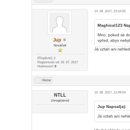
14. 08. 2017, 23:10:55
Maghical123 Nap
Mno, pokud se do 
J
up
vpřed, abys nebyl
-diskusni-forum-
Nováček
Já vztah ani nehled
Příspěvků: 2
Registrován od: 29. 07. 2017
Hodnocení:
0
Hledat
15. 08. 2017, 13:49:54
NTLL
Unregistered
Jup Napsal(a):
Já vztah ani nehl