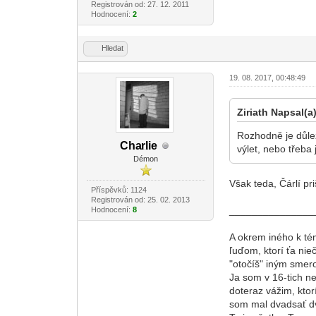
Registrován od: 27. 12. 2011
Hodnocení:
2
Hledat
19. 08. 2017, 00:48:49
Ziriath Napsal(a)
Rozhodně je důle
Cha
rlie
výlet, nebo třeba
-diskusni-forum-
Démon
Však teda, Čárlí pri
Příspěvků: 1124
Registrován od: 25. 02. 2013
_______________
Hodnocení:
8
A okrem iného k tém
ľuďom, ktorí ťa nieč
"otočíš" iným smer
Ja som v 16-tich nev
doteraz vážim, ktor
som mal dvadsať dv