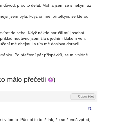
idím důvod, proč to dělat. Mohla jsem se s někým už
jší jsem byla, když on měl přítelkyni, se kterou
zavírat do sebe. Když někdo narušil můj osobní
například nedávno jsem šla s jedním klukem ven,
 loučení mě obejmul a tím mě doslova dorazil.
tránku. Po přečtení pár příspěvků, se mi vnitřně
 to málo přečetli
)
Odpovědět
#2
 v tomto. Působí to totiž tak, že se ženeš vpřed,