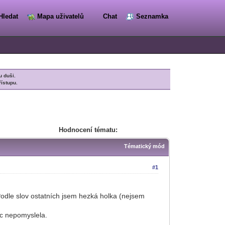
Hledat
Mapa uživatelů
Chat
Seznamka
u duši.
řístupu.
Hodnocení tématu:
Tématický mód
#1
Podle slov ostatních jsem hezká holka (nejsem
ec nepomyslela.