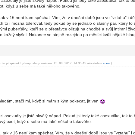
 asexuály je jistě skvělý nápad. Pokud jsi tedy také asexuálka, tak to 
exot, když u sebe má také někoho takového.
tak v 16 není kam spěchat. Vím, že v dnešní době jsou ve "vztahu" i dět
ch to i možná toleroval, tedy pokud by se jednalo o slušný pár, který t
mi puberťáky, kteří se o přestávce olizují na chodbě a svůj intimní život
to každý slyšel. Nakonec se stejně rozejdou po měsíci kvůli nějaké hlou
ento příspěvek byl naposledy změněn: 15. 08. 2017, 14:35:45 uživatelem
ad
evr
.)
-diskusni-forum-
hledám, stačí mi, když si mám s kým pokecat, jít ven
zi asexuály je jistě skvělý nápad. Pokud jsi tedy také asexuálka, tak t
kový exot, když u sebe má také někoho takového.
, tak v 16 není kam spěchat. Vím, že v dnešní době jsou ve "vztahu" i dě