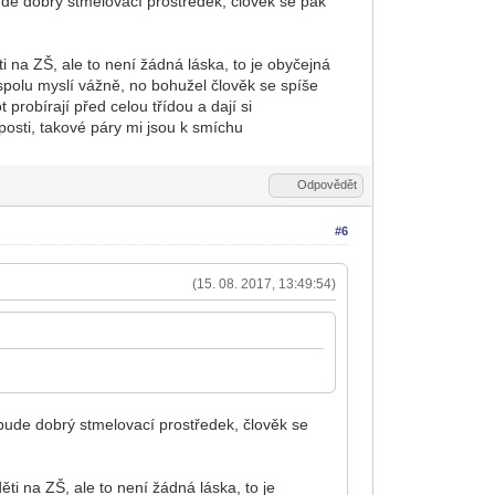
bude dobrý stmelovací prostředek, člověk se pak
i na ZŠ, ale to není žádná láska, to je obyčejná
o spolu myslí vážně, no bohužel člověk se spíše
 probírají před celou třídou a dají si
posti, takové páry mi jsou k smíchu
Odpovědět
#6
(15. 08. 2017, 13:49:54)
o bude dobrý stmelovací prostředek, člověk se
ti na ZŠ, ale to není žádná láska, to je