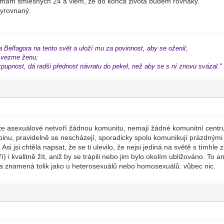
z mám smiešnych 24 a viem, že do konca života budem rovnaký.
vyrovnaný.
a Belfagora na tento svět a uloží mu za povinnost, aby se oženil;
i vezme ženu;
zpupnost, dá radši přednost návratu do pekel, než aby se s ní znovu svázal."
e asexuálové netvoří žádnou komunitu, nemají žádné komunitní centru
inu, pravidelně se nescházejí, sporadicky spolu komunikují prázdnými 
Asi jsi chtěla napsat, že se ti ulevilo, že nejsi jediná na světě s tímhle
í) i kvalitně žít, aniž by se trápili nebo jim bylo okolím ubližováno. To
ta znamená tolik jako u heterosexuálů nebo homosexuálů: vůbec nic.