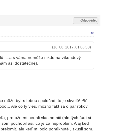
Odpovědět
#8
(16. 08. 2017, 01:08:30)
ádů. ...a s váma nemůže nikdo na víkendový
mám asi dostatečně).
čo môže byť s tebou spoločné, to je skvelé! Píš
pod... Ale čo ty vieš, možno fakt sa o pár rokov
a, pretože mi nedali vlastne nič (ale tých ľudí si
m som pochopil asi, čo je za neproblém. A aj keď
relomiť, ale keď mi bolo ponúknuté , skúsil som.