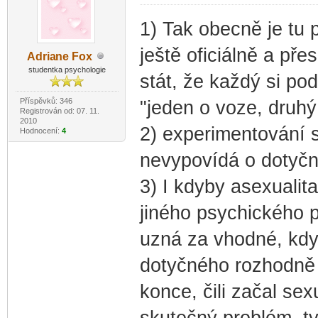
1) Tak obecně je tu 
ještě oficiálně a př
Adria
ne Fox
-diskusni-forum-
studentka psychologie
stát, že každý si pod
Příspěvků: 346
"jeden o voze, druhý
Registrován od: 07. 11.
2010
2) experimentování s
Hodnocení:
4
nevypovídá o dotyč
3) I kdyby asexualit
jiného psychického p
uzná za vhodné, když
dotyčného rozhodně 
konce, čili začal se
skutečný problém, ty