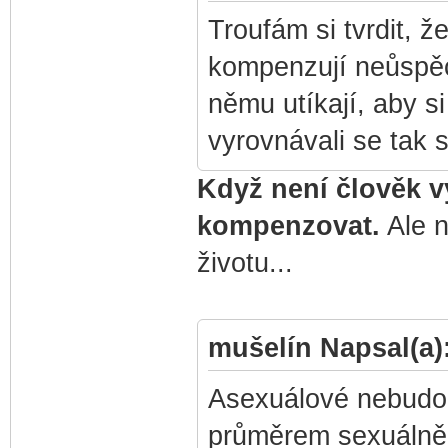
Troufám si tvrdit, ž
kompenzují neůspěch
němu utíkají, aby s
vyrovnávali se tak 
Když není člověk 
kompenzovat.
Ale n
životu...
mušelín Napsal(a)
Asexuálové nebudou
průměrem sexuálně 