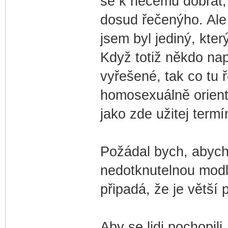
se k něčemu dobrat, 
dosud řečenýho. Ale 
jsem byl jediný, kter
Když totiž někdo napí
vyřešené, tak co tu
homosexuálně oriento
jako zde užitej termí
Požádal bych, abyc
nedotknutelnou modlu
připadá, že je větší
Aby se lidi pochopili,