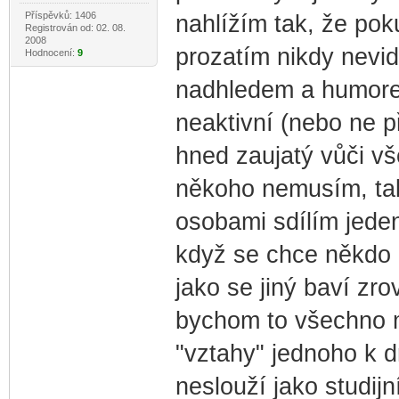
Příspěvků: 1406
nahlížím tak, že poku
Registrován od: 02. 08.
2008
prozatím nikdy nevidě
Hodnocení:
9
nadhledem a humore
neaktivní (nebo ne př
hned zaujatý vůči v
někoho nemusím, tak 
osobami sdílím jeden
když se chce někdo n
jako se jiný baví zr
bychom to všechno mo
"vztahy" jednoho k 
neslouží jako studijn