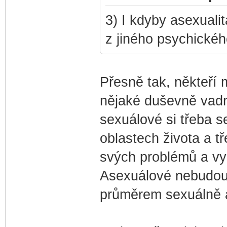
3) I kdyby asexuali
z jiného psychickéh
Přesně tak, někteří 
nějaké duševně vadné
sexuálové si třeba 
oblastech života a tř
svých problémů a vy
Asexuálové nebudou 
průměrem sexuálně a