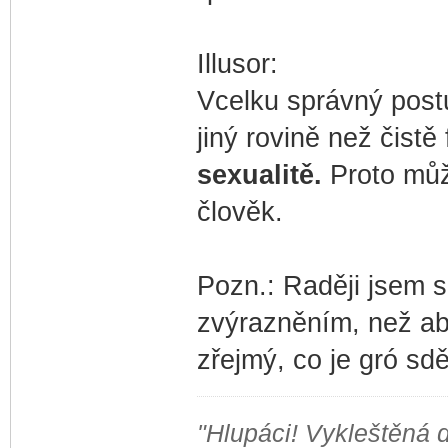
Illusor:
Vcelku správný postu
jiný rovině než čistě 
sexualitě.
Proto můž
člověk.
Pozn.: Raději jsem s
zvýrazněním, než ab
zřejmý, co je gró sdě
"Hlupáci! Vykleštěná do