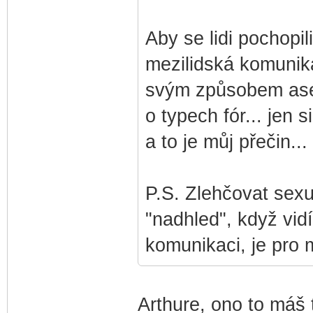
Aby se lidi pochopili
mezilidská komunikac
svým způsobem asex
o typech fór... jen 
a to je můj přečin...
P.S. Zlehčovat sexu
"nadhled", když vid
komunikaci, je pro 
Arthure, ono to máš t