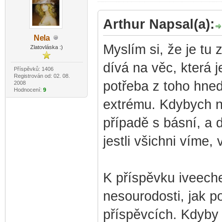
Arthur Napsal(a):
Ne
la
-diskusni-forum-
Myslím si, že je tu
Zlatovláska :)
dívá na věc, která j
Příspěvků: 1406
Registrován od: 02. 08.
potřeba z toho hned
2008
Hodnocení:
9
extrému. Kdybych ne
případě s básní, a 
jestli všichni víme,
K příspěvku iveeche
nesourodosti, jak p
příspěvcích. Kdyby