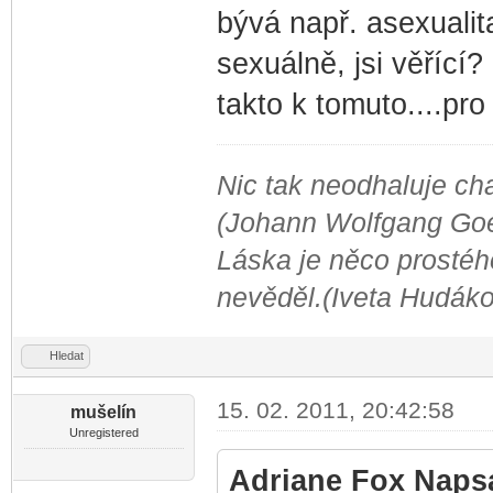
bývá např. asexualita
sexuálně, jsi věřící? 
takto k tomuto....pro
Nic tak neodhaluje cha
(Johann Wolfgang Go
Láska je něco prostého
nevěděl.(Iveta Hudák
Hledat
15. 02. 2011, 20:42:58
mušelín
Unregistered
Adriane Fox Napsa