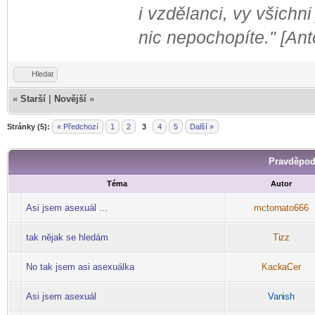
i vzdělanci, vy všichni
nic nepochopíte." [An
Hledat
«
Starší
|
Novější
»
Stránky (5):
« Předchozí
1
2
3
4
5
Další »
Pravděpod
Téma
Autor
Asi jsem asexuál ...
mctom
ato666
-diskusni-forum-
tak nějak se hledám
Ti
zz
-diskusni-forum-
No tak jsem asi asexuálka
Kack
aCer
-diskusni-forum-
Asi jsem asexuál
Van
ish
-diskusni-forum-