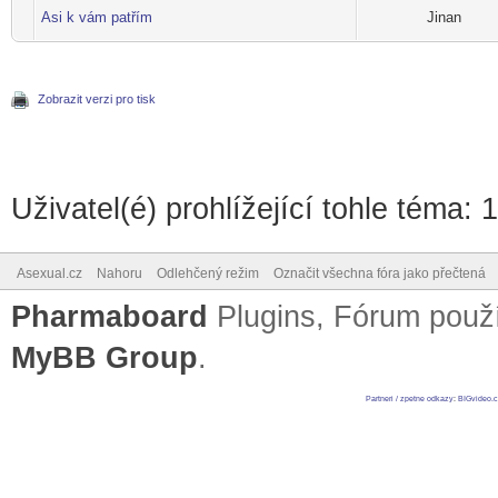
Asi k vám patřím
Jinan
Zobrazit verzi pro tisk
Uživatel(é) prohlížející tohle téma: 
Asexual.cz
Nahoru
Odlehčený režim
Označit všechna fóra jako přečtená
Pharmaboard
Plugins, Fórum pou
MyBB Group
.
Partneri / zpetne odkazy
:
BIGvideo.c