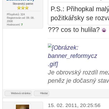
-diskusni-forum-
Slovanský patriot
P.S.: Přihopkal mal
Příspěvků: 324
požitkářsky se rozva
Registrován od: 09. 08.
2008
Hodnocení:
7
??? cos to hulila?
Je obrovský rozdíl me
peněz je dočasný stav
Webová stránka
Hledat
15. 02. 2011, 20:25:56