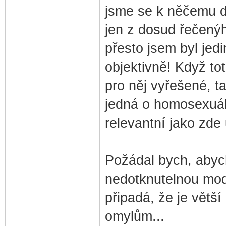
jsme se k něčemu do
jen z dosud řečenýh
přesto jsem byl jedi
objektivně! Když tot
pro něj vyřešené, 
jedná o homosexuáln
relevantní jako zde 
Požádal bych, aby
nedotknutelnou modl
připadá, že je větš
omylům...