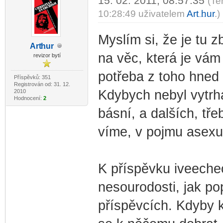
15. 02. 2011, 08:57:35
(Te
10:28:49 uživatelem
Art
hur
.)
-diskusni-forum-
Myslím si, že je tu 
Art
hur
-diskusni-forum-
na věc, která je vám 
revizor bytí
potřeba z toho hned 
Příspěvků: 351
Registrován od: 31. 12.
Kdybych nebyl vytrhá
2010
Hodnocení:
2
básní, a dalších, tře
víme, v pojmu asexual
K příspěvku iveechec
nesourodosti, jak po
příspěvcích. Kdyby 