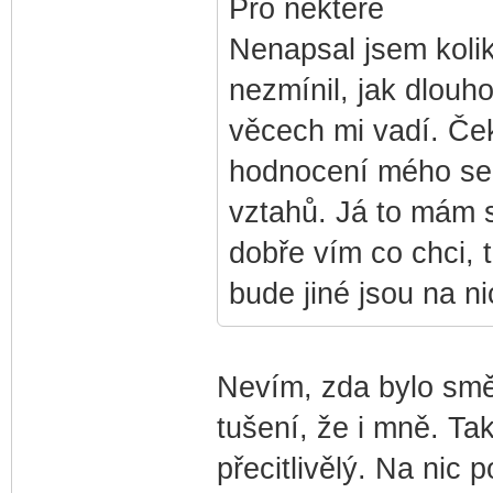
Pro některé
Nenapsal jsem kolik
nezmínil, jak dlouh
věcech mi vadí. Če
hodnocení mého se
vztahů. Já to mám 
dobře vím co chci, 
bude jiné jsou na ni
Nevím, zda bylo sm
tušení, že i mně. Tak
přecitlivělý. Na nic