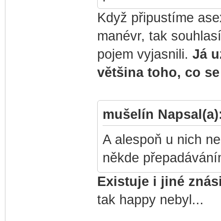
Když připustíme asex
manévr, tak souhlas
pojem vyjasnili.
Já u
většina toho, co se
mušelín Napsal(a)
A alespoň u nich ne
někde přepadáváním
Existuje i jiné znás
tak happy nebyl...