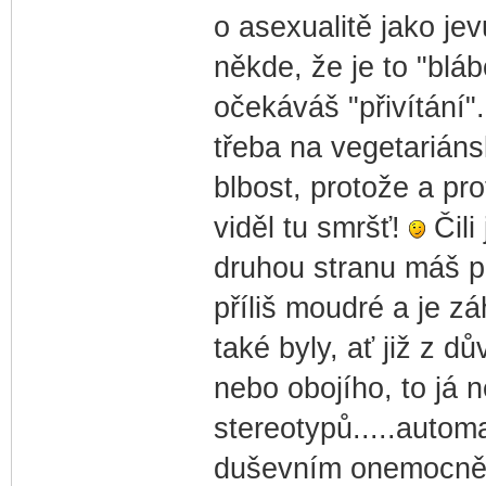
o asexualitě jako jev
někde, že je to "bláb
očekáváš "přivítání".
třeba na vegetariáns
blbost, protože a pro
viděl tu smršť!
Čili
druhou stranu máš pr
příliš moudré a je zá
také byly, ať již z 
nebo obojího, to já 
stereotypů.....autom
duševním onemocnění