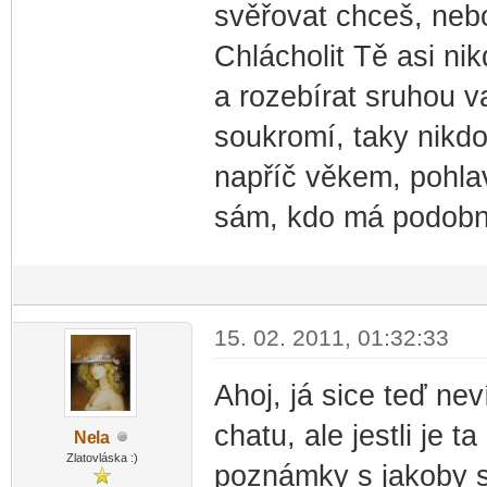
svěřovat chceš, nebo
Chlácholit Tě asi nik
a rozebírat sruhou va
soukromí, taky nikdo
napříč věkem, pohlav
sám, kdo má podobný
15. 02. 2011, 01:32:33
Ahoj, já sice teď ne
chatu, ale jestli je
Ne
la
-diskusni-forum-
Zlatovláska :)
poznámky s jakoby s