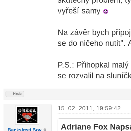
vyřeší samy
Na závěr bych připoji
se do ničeho nutit".
P.S.: Přihopkal malý
se rozvalil na sluníč
Hledat
15. 02. 2011, 19:59:42
Adriane Fox Napsa
Backstr
eet Boy