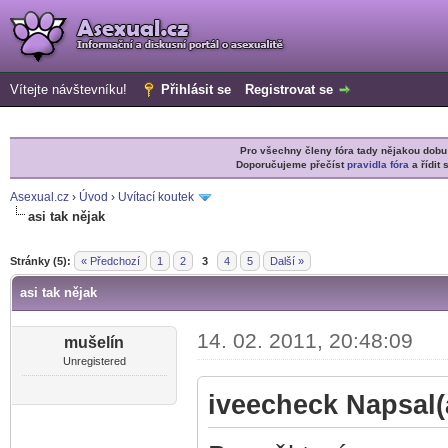
Vítejte návštevníku!
Přihlásit se
Registrovat se
Pro všechny členy fóra tady nějakou do
Doporučujeme přečíst
pravidla fóra
a řídit 
Asexual.cz
›
Úvod
›
Uvítací koutek
asi tak nějak
r
Stránky (5):
« Předchozí
1
2
3
4
5
Další »
asi tak nějak
14. 02. 2011, 20:48:09
mušelín
Unregistered
iveecheck Napsal(