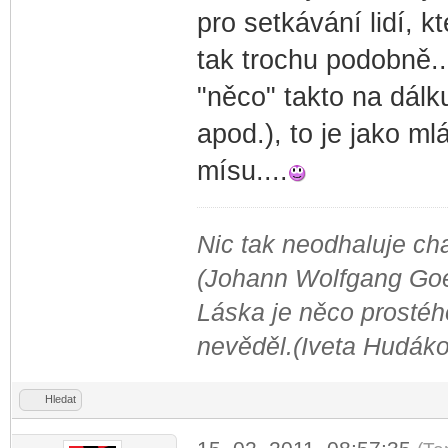
pro setkávání lidí, k
tak trochu podobně.
"něco" takto na dálk
apod.), to je jako ml
mísu....
Nic tak neodhaluje cha
(Johann Wolfgang Go
Láska je něco prostého
nevěděl.(Iveta Hudák
Hledat