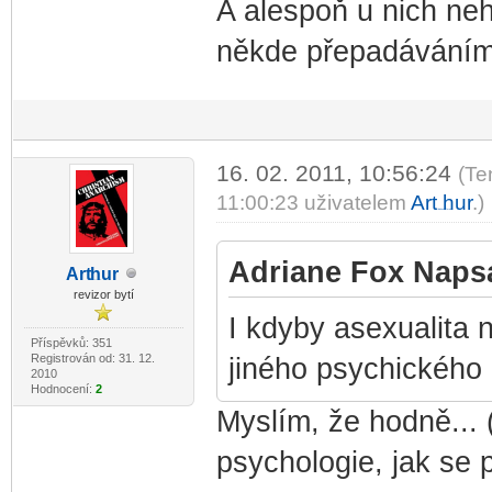
A alespoň u nich neh
někde přepadáváním
16. 02. 2011, 10:56:24
(Te
11:00:23 uživatelem
Art
hur
.)
-diskusni-forum-
Adriane Fox Napsa
Art
hur
-diskusni-forum-
revizor bytí
I kdyby asexualita 
Příspěvků: 351
Registrován od: 31. 12.
jiného psychického 
2010
Hodnocení:
2
Myslím, že hodně... 
psychologie, jak se 