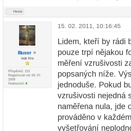
Hledat
15. 02. 2011, 10:16:45
Lidem, kteří by rádi b
pouze trpí nějakou 
Ill
usor
-diskusni-forum-
bejk fóra
měření vzrušivosti z
Příspěvků: 153
popsaných níže. Výsl
Registrován od: 09. 07.
2009
jednoduše. Pokud b
Hodnocení:
4
vzrušivosti nejedná
naměřena nula, jde o
prováděno v každém 
vyšetřování neplodno