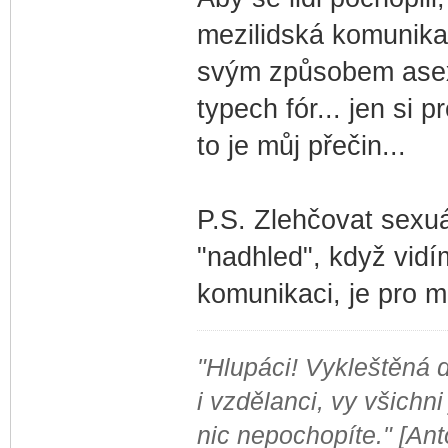
mezilidská komunikace
svým způsobem asexu
typech fór... jen si 
to je můj přečin...
P.S. Zlehčovat sexuá
"nadhled", když vidí
komunikaci, je pro m
"Hlupáci! Vykleštěná do
i vzdělanci, vy všichni
nic nepochopíte." [An