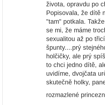
života, opravdu po ch
Popisovala, že dítě 
"tam" potkala. Takže
se mi, že máme troc
sexualitou až po třic
špunty....prý stejnéh
holčičky, ale prý spí
to chci jedno dítě, 
uvidíme, dvojčata ur
skutečně holky, pane
rozmazlené princez