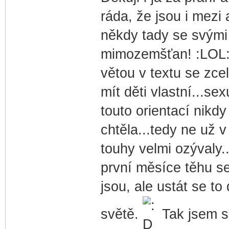
ráda, že jsou i mezi a
někdy tady se svými 
mimozemšťan! :LOL:
větou v textu se zce
mít děti vlastní...sex
touto orientací nikdy
chtěla...tedy ne už 
touhy velmi ozývaly..
první měsíce těhu se 
jsou, ale ustát se to
světě.
Tak jsem se