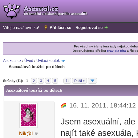
Vítejte návštevníku!
Přihlásit se
Registrovat se
Pro všechny členy fóra tady nějakou do
Doporučujeme přečíst
pravidla fóra
a řídit 
Asexual.cz
›
Úvod
›
Uvítací koutek
Asexuálové toužící po dětech
r
Stránky (11):
1
2
3
4
5
…
11
Další »
Asexuálové toužící po dětech
16. 11. 2011, 18:44:12
Jsem asexuální, ale 
najít také asexuála, 
Ni
k@l
-diskusni-forum-