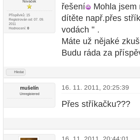
Nováček
řešení
Mohla jsem m
Příspěvků: 15
dítěte např.přes stř
Registrován od: 07. 09.
2011
vodách " .
Hodnocení:
0
Máte už nějaké zkuš
Budu ráda za příspě
Hledat
16. 11. 2011, 20:25:39
mušelín
Unregistered
Přes stříkačku???
16. 11. 2011, 20:44:01