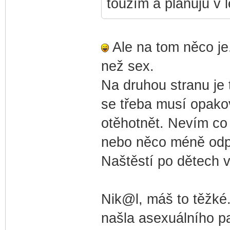
toužím a plánuju v 
Ale na tom něco je
než sex.
Na druhou stranu je 
se třeba musí opako
otěhotnět. Nevím co
nebo něco méně odp
Naštěstí po dětech 
Nik@l, máš to těžké.
našla asexuálního pa