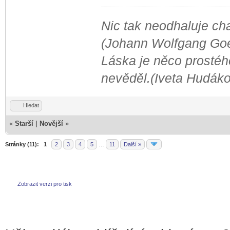
Nic tak neodhaluje cha
(Johann Wolfgang Go
Láska je něco prostého
nevěděl.(Iveta Hudák
Hledat
«
Starší
|
Novější
»
Stránky (11):
1
2
3
4
5
…
11
Další »
Zobrazit verzi pro tisk