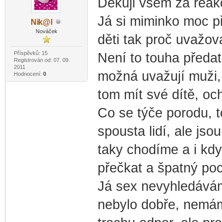
Děkuji všem za reak
Já si miminko moc p
Ni
k@l
-diskusni-forum-
Nováček
děti tak proč uvažov
Příspěvků: 15
Není to touha předat
Registrován od: 07. 09.
2011
možná uvažují muži, 
Hodnocení:
0
tom mít své dítě, oc
Co se týče porodu, t
spousta lidí, ale jsou
taky chodíme a i kdy
přečkat a špatný poc
Já sex nevyhledávám
nebylo dobře, nemám 