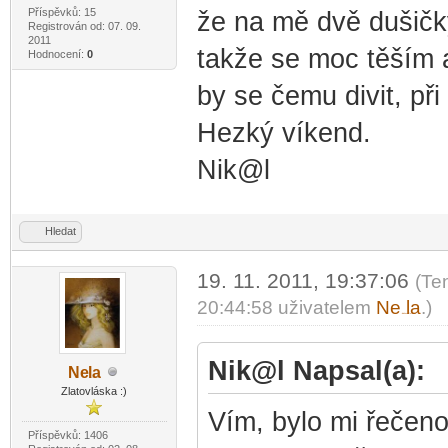
Příspěvků: 15
že na mě dvě dušičky
Registrován od: 07. 09.
2011
takže se moc těším 
Hodnocení:
0
by se čemu divit, p
Hezký víkend.
Nik@l
Hledat
19. 11. 2011, 19:37:06
(Te
20:44:58 uživatelem
Ne
la
.)
-diskusni-forum-
Nik@l Napsal(a):
Ne
la
-diskusni-forum-
Zlatovláska :)
Vím, bylo mi řečeno
Příspěvků: 1406