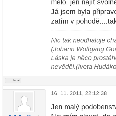
mělo, jen najít svoln
Já jsem byla připrav
zatím v pohodě....tak
Nic tak neodhaluje cha
(Johann Wolfgang Go
Láska je něco prostého
nevěděl.(Iveta Hudák
Hledat
16. 11. 2011, 22:12:38
Jen malý podobenstv