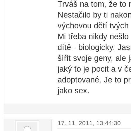
Trváš na tom, že to m
Nestačilo by ti nako
výchovou dětí tvých
Mi třeba nikdy nešlo 
dítě - biologicky. Ja
šířit svoje geny, al
jaký to je pocit a v č
adoptované. Je to p
jako sex.
17. 11. 2011, 13:44:30