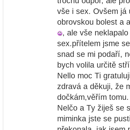
trochu odpor, ale pr
vše i sex. Ovšem já 
obrovskou bolest a a
, ale vše neklapalo 
sex.přítelem jsme se
snad se mi podaří, n
bych volila určitě stř
Nello moc Ti gratuluj
zdravá a děkuji, že 
dočkám,věřím tomu.
Nelčo a Ty žiješ se
miminka jste se pusti
překonala, jak jsem