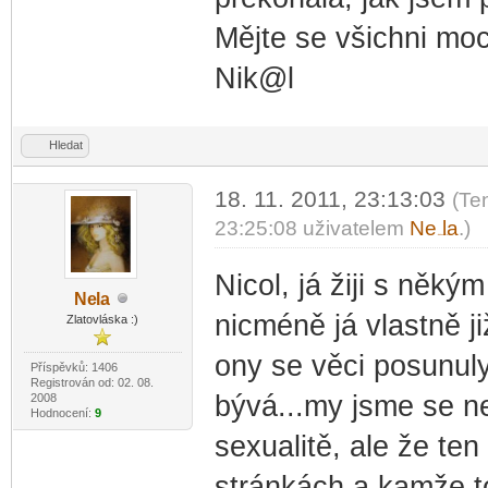
Mějte se všichni moc
Nik@l
Hledat
18. 11. 2011, 23:13:03
(Te
23:25:08 uživatelem
Ne
la
.)
-diskusni-forum-
Nicol, já žiji s něký
Ne
la
-diskusni-forum-
nicméně já vlastně j
Zlatovláska :)
ony se věci posunul
Příspěvků: 1406
Registrován od: 02. 08.
bývá...my jsme se n
2008
Hodnocení:
9
sexualitě, ale že te
stránkách a kamže to