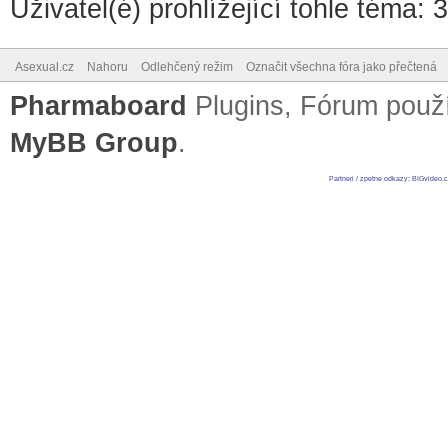
Uživatel(é) prohlížející tohle téma: 
Asexual.cz
Nahoru
Odlehčený režim
Označit všechna fóra jako přečtená
Pharmaboard
Plugins, Fórum pou
MyBB Group
.
Partneri / zpetne odkazy
:
BIGvideo.c