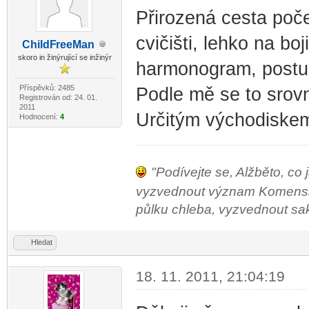
Přirozená cesta poč
cvičišti, lehko na boj
ChildF
reeMan
-diskusni-forum-
skoro in žinýrující se inžinýr
harmonogram, postup
Příspěvků: 2485
Podle mě se to srovn
Registrován od: 24. 01.
2011
Určitým východiskem
Hodnocení:
4
"Podívejte se, Alžběto, co 
vyzvednout význam Komenského
půlku chleba, vyzvednout sako 
Hledat
18. 11. 2011, 21:04:19