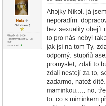
Ahojky Nikol, já jse
neporadím, dopracov
Ne
la
-diskusni-forum-
Zlatovláska :)
bez sexuality obejít
Příspěvků: 1406
to pro nás nebyl tak
Registrován od: 02. 08.
2008
jak jsi na tom Ty, zd
Hodnocení:
9
odporný, stupňů asex
promyslet, zdali to 
zdali nestojí za to, 
zadarmo, natož dítě.
maminkou...., no, tř
to, co s miminkem př