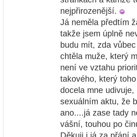
nejpřirozenější.
Já neměla předtím ž
takže jsem úplně nev
budu mít, zda vůbec 
chtěla muže, který m
není ve vztahu priori
takového, který toho
docela mne udivuje, k
sexuálním aktu, že 
ano....já zase tady
vášní, touhou po čin
Děkuji i já za přání