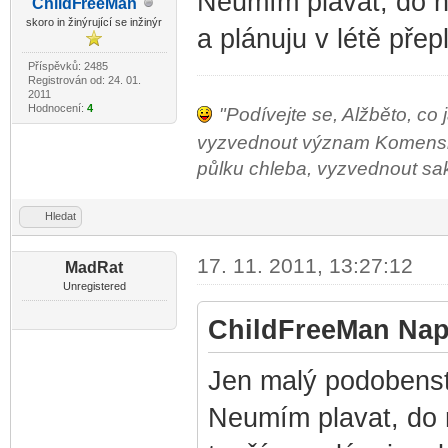
Neumím plavat, do n
ChildF
reeMan
-diskusni-forum-
skoro in žinýrující se inžinýr
a plánuju v létě pře
Příspěvků: 2485
Registrován od: 24. 01.
2011
Hodnocení:
4
"Podívejte se, Alžběto, co 
vyzvednout význam Komenského
půlku chleba, vyzvednout sako 
Hledat
17. 11. 2011, 13:27:12
MadRat
Unregistered
ChildFreeMan Naps
Jen malý podobenst
Neumím plavat, do 