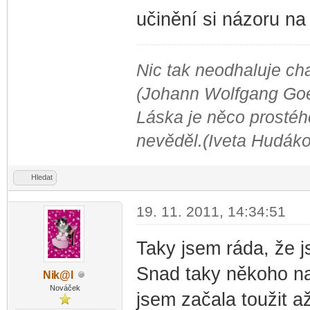
učinění si názoru na 
Nic tak neodhaluje cha
(Johann Wolfgang Go
Láska je něco prostého
nevěděl.(Iveta Hudák
Hledat
19. 11. 2011, 14:34:51
Taky jsem ráda, že 
Snad taky někoho na
Ni
k@l
-diskusni-forum-
Nováček
jsem začala toužit a