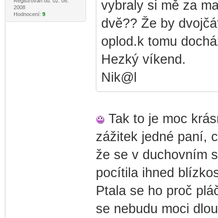
Registrován od: 02. 08.
vybraly si mě za ma
2008
Hodnocení:
9
dvě?? Že by dvojčá
oplod.k tomu doch
Hezký víkend.
Nik@l
Tak to je moc krásn
zážitek jedné paní, c
že se v duchovním sv
pocítila ihned blízkos
Ptala se ho proč pláč
se nebudu moci dlouh