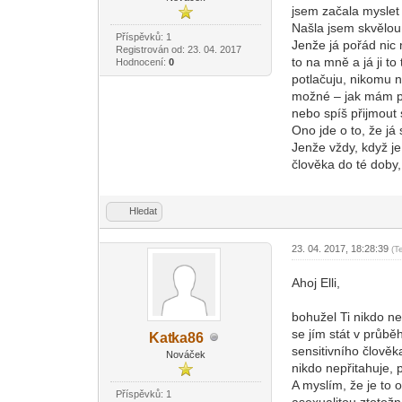
jsem začala myslet 
Našla jsem skvělou 
Příspěvků: 1
Jenže já pořád nic n
Registrován od: 23. 04. 2017
to na mně a já ji t
Hodnocení:
0
potlačuju, nikomu ne
možné – jak mám poz
nebo spíš přijmout
Ono jde o to, že já
Jenže vždy, když je
člověka do té doby,
Hledat
23. 04. 2017, 18:28:39
(T
Ahoj Elli,
bohužel Ti nikdo n
se jím stát v průbě
Kat
ka86
-diskusni-forum-
sensitivního člově
Nováček
nikdo nepřitahuje, 
A myslím, že je to 
Příspěvků: 1
asexualitou ztotožn