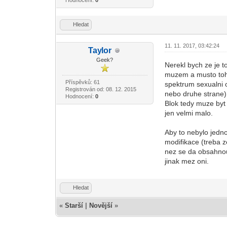
Hodnocení:
0
Hledat
11. 11. 2017, 03:42:24
Tay
lor
-diskusni-forum-
Geek?
Nerekl bych ze je 
muzem a musto toho
Příspěvků: 61
spektrum sexualni o
Registrován od: 08. 12. 2015
nebo druhe strane)
Hodnocení:
0
Blok tedy muze byt
jen velmi malo.
Aby to nebylo jedn
modifikace (treba z
nez se da obsahnout
jinak mez oni.
Hledat
«
Starší
|
Novější
»