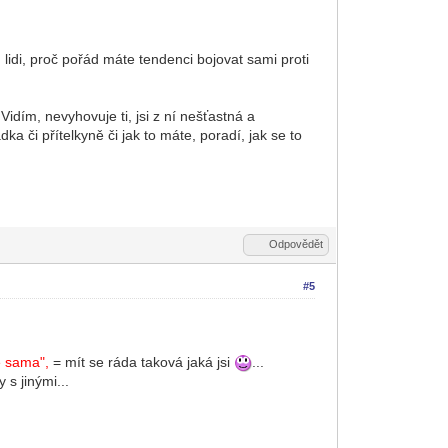
lidi, proč pořád máte tendenci bojovat sami proti
 Vidím, nevyhovuje ti, jsi z ní nešťastná a
a či přítelkyně či jak to máte, poradí, jak se to
Odpovědět
#5
e sama",
= mít se ráda taková jaká jsi
...
 s jinými...