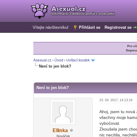
Vítejte návštevníku!
Přihlásit se
Registrovat se
Pro v
Doporu
Asexual.cz
›
Úvod
›
Uvítací koutek
Není to jen blok?
0 Hlas(ů) - 0 Průměr
1
2
3
4
5
Není to jen blok?
23. 04. 2017, 14:13:19
Ahoj, jsem tu nová 
všechny moje kamar
vybočovat.
Zkoušela jsem chodi
Ell
inka
-diskusni-forum-
nic necítila, necht
Nováček