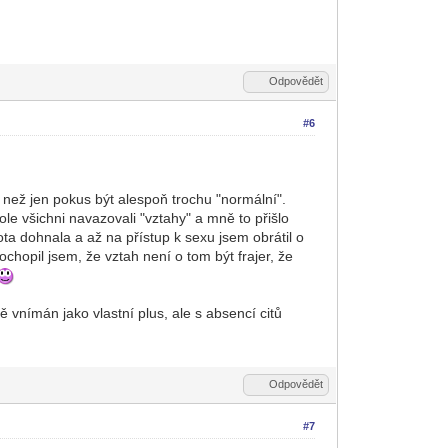
Odpovědět
#6
 než jen pokus být alespoň trochu "normální".
le všichni navazovali "vztahy" a mně to přišlo
a dohnala a až na přístup k sexu jsem obrátil o
chopil jsem, že vztah není o tom být frajer, že
 vnímán jako vlastní plus, ale s absencí citů
Odpovědět
#7