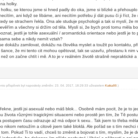
na holky.
holku, se kterou jsme si hned padly do oka, jsme si blízké a přehoupl
ecítím, ani když se líbáme, ani necítím potřebu jí dát pusu či ji říct, ž
o tedy se strachem řekla. Ona ale studuje psychologii a tak si myslí, že
věřím a všechny si držím od těla. Myslí si, že bych proti tomu měla bojov
nat, jestli je tohle asexuální / aromantická orientace nebo jestli je t
 sama sebe a nikdy nemít vztah?
 se dokážu zamilovat, dokážu na člověka myslet a toužit po kontaktu, přit
 šance, že mi tento cit mohou opětovat, tak se uzavřu, přestanu k nim vš
 než on začne chtít i mě. A to je v reálném životě strašně nepraktické 
ento příspěvek byl naposledy změněn: 23. 04. 2017, 18:29:33 uživatelem
Kat
ka86
.)
-diskusni-forum-
eřekne, jestli jsi asexuál nebo máš blok... Osobně mám pocit, že je to
hu života různými tragickými situacemi nebo prostě jen tím, že Tě pos
ka postupem času odrazuje až má odpor k sexu.. Tak jsem to třeba měl
po nikom netoužím a citově jsem také bloklá. Ale pořád se s tím nechci s
o tom. Pokud Ti to vadí, chceš to změnit a bojovat s tím, myslím, že je d
í jednoduše, ba dokonce jim přijde nechutné i líbání a něžnosti a ani ne