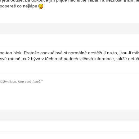
ím popereš co nejlépe
na ten blok. Protože asexuálové si normálně nestěžují na to, jsou-li mi
 své rodině, což bývá v těchto případech klíčová informace, takže netuš
zbíjím hlavu, jsou v mé hlavě.
"