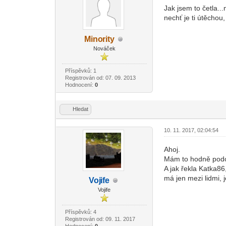
Jak jsem to četla.
nechť je ti útěchou,
Mino
rity
-diskusni-forum-
Nováček
Příspěvků: 1
Registrován od: 07. 09. 2013
Hodnocení:
0
Hledat
10. 11. 2017, 02:04:54
Ahoj.
Mám to hodně podob
A jak řekla Katka86
má jen mezi lidmi, 
Voj
ife
-diskusni-forum-
Vojife
Příspěvků: 4
Registrován od: 09. 11. 2017