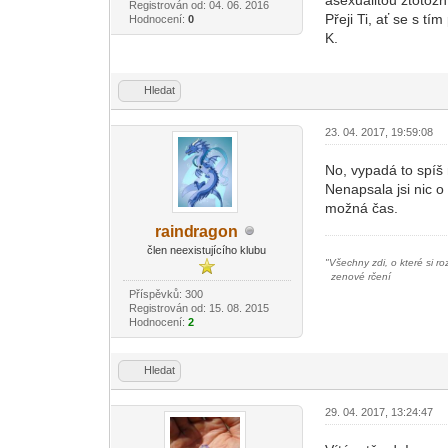
Registrován od: 04. 06. 2016
Přeji Ti, ať se s t
Hodnocení:
0
K.
Hledat
23. 04. 2017, 19:59:08
No, vypadá to spíš 
Nenapsala jsi nic o
možná čas.
raind
ragon
-diskusni-forum-
člen neexistujícího klubu
"
Všechny zdi, o které si ro
zenové rčení
Příspěvků: 300
Registrován od: 15. 08. 2015
Hodnocení:
2
Hledat
29. 04. 2017, 13:24:47