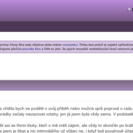
šechny členy fóra tady nějakou dobu máme
seznamku
. Třeba tam právě ty najdeš spřízněno
čujeme přečíst
pravidla fóra
a řídit se jimi. Za jejich neustálé nedodržování hrozí omezení p
a chtěla bych se podělit o svůj příběh nebo možná spíš poprosit o rad
ádky začaly navazovat vztahy, jen já jsem byla vždy sama. V podstatě m
t asi se třemi kluky, kteří o mě měli zájem, ale vždy to skončilo po kr
ěla jsem je líbat a nic intimnějšího už vůbec ne, i když byli povahově úž