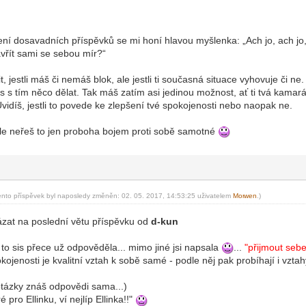
ní dosavadních příspěvků se mi honí hlavou myšlenka: „Ach jo, ach jo, 
řít sami se sebou mír?“
 jestli máš či nemáš blok, ale jestli ti současná situace vyhovuje či ne.
 s tím něco dělat. Tak máš zatím asi jedinou možnost, ať ti tvá kamarádk
 Uvidíš, jestli to povede ke zlepšení tvé spokojenosti nebo naopak ne.
le neřeš to jen proboha bojem proti sobě samotné
ento příspěvek byl naposledy změněn: 02. 05. 2017, 14:53:25 uživatelem
Mor
wen
.)
-diskusni-forum-
ázat na poslední větu příspěvku od
d-kun
 to sis přece už odpověděla... mimo jiné jsi napsala
...
"přijmout seb
kojenosti je kvalitní vztah k sobě samé - podle něj pak probíhají i vztahy
 otázky znáš odpovědi sama...)
é pro Ellinku, ví nejlíp Ellinka!!"