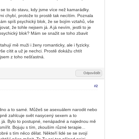
o se to do stavu, kdy jsme více než kamarádky.
e mi chybí, protože to prostě tak necítím. Poznala
 mám spíš psychický blok, že se bojím vztahů, vše
at, že tohle nejsem já. A já nevím, jestli to je
o psychický blok? Mám se snažit se toho zbavit
ahují mě muži i ženy romanticky, ale i fyzicky.
e cítit a už je nechci. Prostě dokážu chtít
a jsem z toho nešťastná.
Odpovědět
#2
 jedno a to samé. Můžeš se asexuálem narodit nebo
tupně zahlcuje svět nasycený sexem a to
a já. Bylo to postupné, nenápadné a najednou mě
mířit. Bojuju s tím, zkouším různé terapie...
obré s tím něco dělat. Někteří lidé se se svojí
chtějí něco měnit. To Ty asi ten případ nejsi.