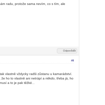
ám radu, protože sama nevím, co s tím, ale
Odpovědět
#8
ak vlastně vždycky radši zůstanu u kamarádství.
že ho to vlastně ani netrápí a někdo, třeba já, ho
usí a to je pak těžké...