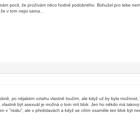
..mám pocit, že prožívám něco hodně podobného. Bohužel pro tebe nem
 že v tom nejsi sama...
ně, po nějakém vztahu vlastně toužím, ale když už by byla možnost, t
, vlastně být asexuál je možná o tom mít blok. Jen ho někdo má takový, 
jen v "reálu", ale v představách a když se cítím osaměle ten blok být nem