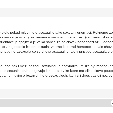
to blok, pokud mluvime o asexualite jako sexualni orientaci. Rekneme 
 navazuje vztahy se zenami a ma s nimi treba i sex (coz neni vylouce
rientace je spojite a je velka sance ze se clovek nenachazi az u jednoh
, to z nej nedela heterosexuala, vnitrne je porad homosexual, ale chov
 pripad ne-asexuala co se chova asexualne, ale v pripade asexuala o b
oduche, tak i mezi beznou sexualitou a asexualitou muze byt mnoho (
e se sexualni touha objevuje jen u osoby ke ktere ma silne citove pouto
 a nemluvim o beznych heterosexualech, kteri si i dnes casteji nez by 