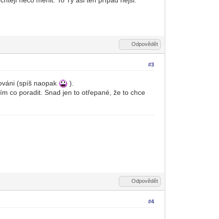
Odpovědět
#3
lováni (spíš naopak
).
ím co poradit. Snad jen to otřepané, že to chce
Odpovědět
#4