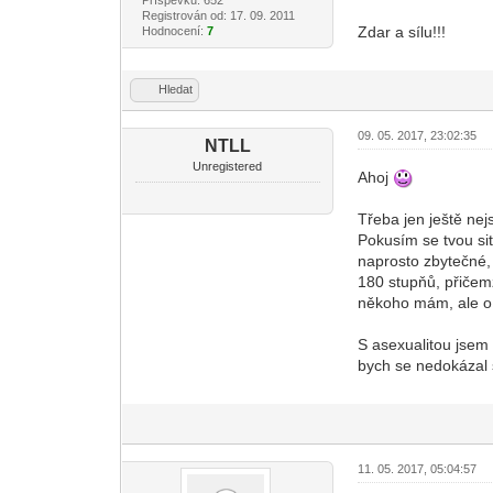
Příspěvků: 652
Registrován od: 17. 09. 2011
Zdar a sílu!!!
Hodnocení:
7
Hledat
09. 05. 2017, 23:02:35
NTLL
Unregistered
Ahoj
Třeba jen ještě nej
Pokusím se tvou sit
naprosto zbytečné,
180 stupňů, přičemž
někoho mám, ale o 
S asexualitou jsem 
bych se nedokázal s
11. 05. 2017, 05:04:57