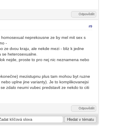
Odpovědět
#9
ze homosexual neprekousne ze by mel mit sex s
no -
o ze dvou kraju, ale nekde mezi - bliz k jedne
a se heterosexualne.
lok nejde, proste to pro nej nic neznamena nebo
nekonečne) mezistupnu plus tam mohou byt ruzne
 nebo uplne jine varianty). Je to komplikovanejsi
se zdalo neumi vubec predstavit ze nekdo to citi
Odpovědět