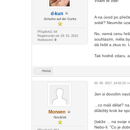
Vítám tě zde!
d-
kun
-diskusni-forum-
A na úvod po přečte
Schurke auf der Gurke
sobě? Neumíte uzav
Příspěvků: 64
No, nemá cenu řešit,
Registrován od: 29. 01. 2015
souhlasím, měla bys
Hodnocení:
0
dá řešit a zkus to.
Tak hodně zdaru, a
Hledat
02. 05. 2017, 14:52:23
(T
Jen si dovolím nav
...co máš dělat? na
důležitý krok ke spo
Mor
wen
-diskusni-forum-
Nováček
(takže ... na svoje
Nebo-li: "Co je dobr