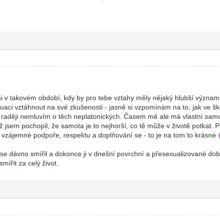
si v takovém období, kdy by pro tebe vztahy měly nějaký hlubší význam
uaci vztáhnout na své zkušenosti - jasně si vzpomínám na to, jak ve ško
 raději nemluvím o těch neplatonických. Časem mě ale má vlastní samot
 jsem pochopil, že samota je to nejhorší, co tě může v životě potkat. Po
vzájemné podpoře, respektu a doplňování se - to je na tom to krásné
se dávno smířil a dokonce ji v dnešní povrchní a přesexualizované době
mířit za celý život.