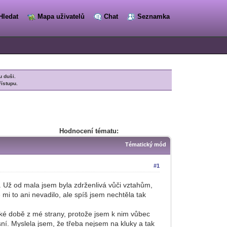
Hledat
Mapa uživatelů
Chat
Seznamka
u duši.
řístupu.
Hodnocení tématu:
Tématický mód
#1
u. Už od mala jsem byla zdrženlivá vůči vztahům,
i to ani nevadilo, ale spíš jsem nechtěla tak
átké době z mé strany, protože jsem k nim vůbec
asní. Myslela jsem, že třeba nejsem na kluky a tak