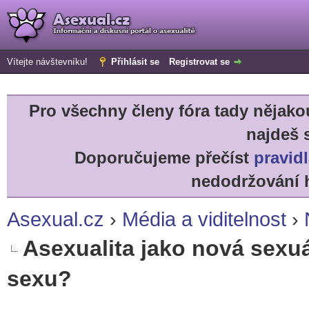
Vítejte návštevníku!
Přihlásit se
Registrovat se
Pro všechny členy fóra tady něja
najdeš 
Doporučujeme přečíst
pravidl
nedodržování h
Asexual.cz
›
Média a viditelnost
›
Asexualita jako nová sexuál
sexu?