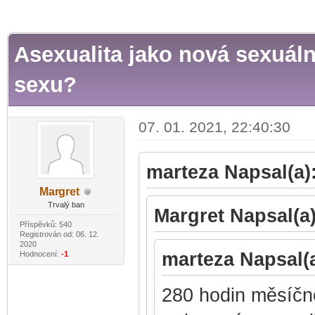
r
Asexualita jako nová sexuální
sexu?
07. 01. 2021, 22:40:30
marteza Napsal(a)
Mar
gret
-diskusni-forum-
Trvalý ban
Margret Napsal(a)
Příspěvků: 540
Registrován od: 06. 12.
2020
marteza Napsal(a
Hodnocení:
-1
280 hodin měsíčně