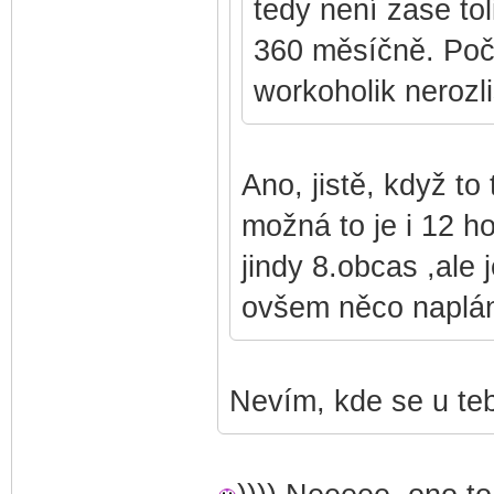
tedy není zase tol
360 měsíčně. Počí
workoholik nerozli
Ano, jistě, když to
možná to je i 12 h
jindy 8.obcas ,ale
ovšem něco naplán
Nevím, kde se u teb