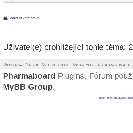
Zobrazit verzi pro tisk
Uživatel(é) prohlížející tohle téma: 
Asexual.cz
Nahoru
Odlehčený režim
Označit všechna fóra jako přečtená
Pharmaboard
Plugins, Fórum pou
MyBB Group
.
Partneri / zpetne odkazy
:
BIGvideo.c