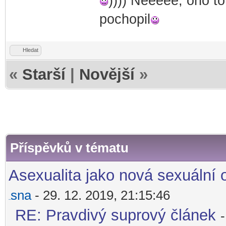
)))) Neeeee, ono t
pochopil
Hledat
«
Starší
|
Novější
»
Příspěvků v tématu
Asexualita jako nová sexuální 
sna
- 29. 12. 2019, 21:15:46
diskusni-forum-
RE: Pravdivý suprový článek