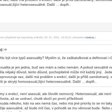
sexuál,žijící heterosexuálně. Další ... doplň..
ento příspěvek byl naposledy změněn: 06. 01. 2021, 19:29:21 uživatelem
mar
teza
.)
-diskusni-forum-
a):
lo být více typů asexuality? Myslím si, že zaškatulkovat a definovat i r
xualita je jen jedna, buď sex mám a nebo nemám. A pokud sexuálně než
ěla nějaký důvod, tento důvod, pochopitelně může mít každý jiný. Jeden
 neprovozuje sex, další má problém s erekcí, další je příliš zaměstnaný, w
í je skrytý homosexuál,žijící heterosexuálně. Další ... doplň..
my s erekcí, není asexuál, ale člověk nemocný. Heterosexuál, ale není
vota, až se uzdraví, chutě skočí po první příležitosti.
xuála někoho, kdo na sex nemá čas, nebo má jiné priority to se mi tak
- žije asexuálně, až bude mít čas, v pohodě se mu věnovat bude. Nebo 