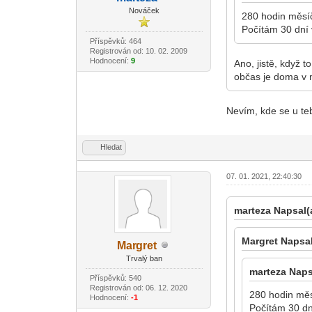
-diskusni-forum-
Nováček
280 hodin měsíč
Počítám 30 dní 
Příspěvků: 464
Registrován od: 10. 02. 2009
Hodnocení:
9
Ano, jistě, když t
občas je doma v 
Nevím, kde se u te
Hledat
07. 01. 2021, 22:40:30
marteza Napsal(
Margret Napsal
Mar
gret
-diskusni-forum-
Trvalý ban
marteza Naps
Příspěvků: 540
Registrován od: 06. 12. 2020
280 hodin měsí
Hodnocení:
-1
Počítám 30 dní