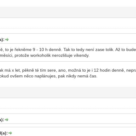
a):
, to je řekněme 9 - 10 h denně. Tak to tedy není zase tolik. Až to bud
měsíci, protože workoholik nerozlišuje víkendy.
 tak má x let, pěkně té tím sere, ano, možná to je i 12 hodin denně, nep
Pokud ovšem něco naplánujes, pak nikdy nemá čas.
a):
(a):