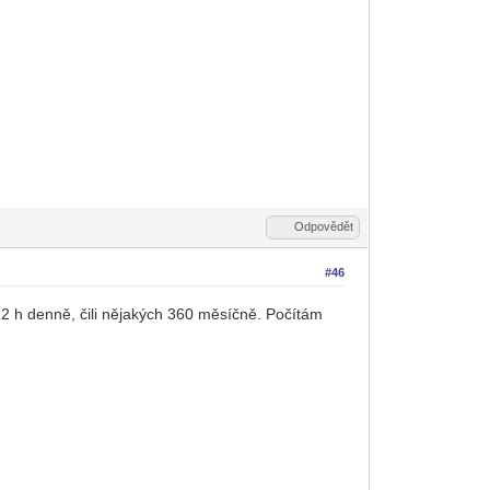
Odpovědět
#46
 12 h denně, čili nějakých 360 měsíčně. Počítám