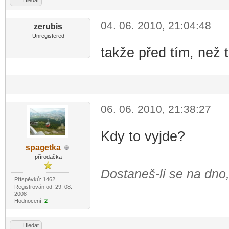
Hledat
04. 06. 2010, 21:04:48
zerubis
Unregistered
takže před tím, než 
06. 06. 2010, 21:38:27
Kdy to vyjde?
spag
etka
-diskusni-forum-
přírodačka
Dostaneš-li se na dno,
Příspěvků: 1462
Registrován od: 29. 08.
2008
Hodnocení:
2
Hledat