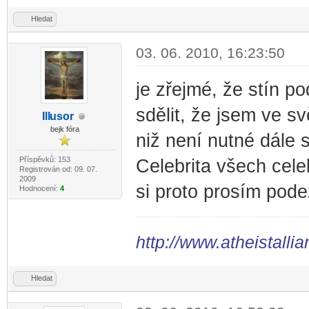
Hledat
03. 06. 2010, 16:23:50
je zřejmé, že stín 
sdělit, že jsem ve sv
Ill
usor
-diskusni-forum-
bejk fóra
niž není nutné dále 
Příspěvků: 153
Celebrita všech cele
Registrován od: 09. 07.
2009
si proto prosím podez
Hodnocení:
4
http://www.atheistallia
Hledat