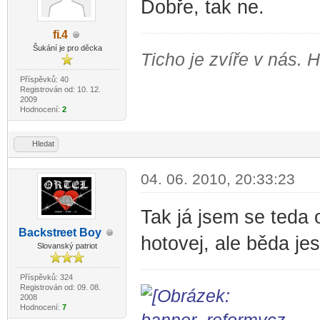
Dobře, tak ne.
fi
.4
-diskusni-forum-
Šukání je pro děcka
Ticho je zvíře v nás. 
Příspěvků: 40
Registrován od: 10. 12.
2009
Hodnocení:
2
Hledat
04. 06. 2010, 20:33:23
Tak já jsem se teda 
Backstr
eet Boy
hotovej, ale běda jest
-diskusni-forum-
Slovanský patriot
Příspěvků: 324
Registrován od: 09. 08.
2008
Hodnocení:
7