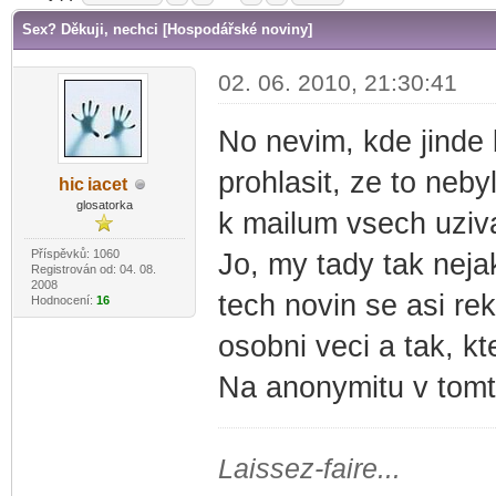
Sex? Děkuji, nechci [Hospodářské noviny]
02. 06. 2010, 21:30:41
No nevim, kde jinde 
prohlasit, ze to neb
hic
iacet
-diskusni-forum-
glosatorka
k mailum vsech uziv
Příspěvků: 1060
Jo, my tady tak neja
Registrován od: 04. 08.
2008
tech novin se asi rek
Hodnocení:
16
osobni veci a tak, kte
Na anonymitu v tomt
Laissez-faire...