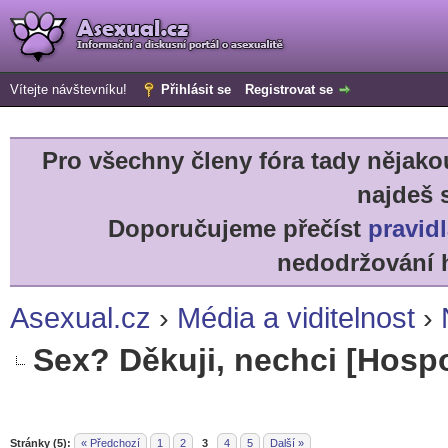
Vítejte návštevníku!
Přihlásit se
Registrovat se
Pro všechny členy fóra tady něja
najdeš 
Doporučujeme přečíst
pravidl
nedodržování h
Asexual.cz
›
Média a viditelnost
›
Sex? Děkuji, nechci [Hosp
r
Stránky (5):
« Předchozí
1
2
3
4
5
Další »