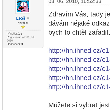
03. 06. 2010, 16:52:33
Zdravím Vás, tady je 
Le
oš
-diskusni-forum-
dávám nějaké odkazy 
Nováček
bych to chtěl zařadit
Příspěvků: 1
Registrován od: 01. 06.
2010
Hodnocení:
0
http://hn.ihned.cz/c1
http://hn.ihned.cz/
http://hn.ihned.cz/c
http://hn.ihned.cz/
http://hn.ihned.cz/c
Můžete si vybrat jes