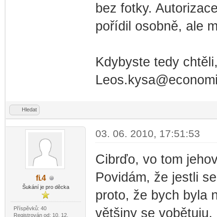
bez fotky. Autorizac
pořídil osobně, ale 
Kdybyste tedy chtěli
Leos.kysa@economi
Hledat
03. 06. 2010, 17:51:53
Cibrďo, vo tom jehovi
Povidám, že jestli se
fi
.4
-diskusni-forum-
Šukání je pro děcka
proto, že bych byla 
Příspěvků: 40
většiny se vobětuju.
Registrován od: 10. 12.