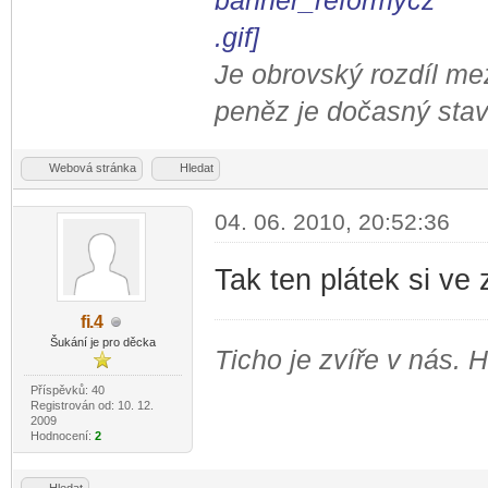
Je obrovský rozdíl me
peněz je dočasný stav
Webová stránka
Hledat
04. 06. 2010, 20:52:36
Tak ten plátek si ve
fi
.4
-diskusni-forum-
Šukání je pro děcka
Ticho je zvíře v nás. 
Příspěvků: 40
Registrován od: 10. 12.
2009
Hodnocení:
2