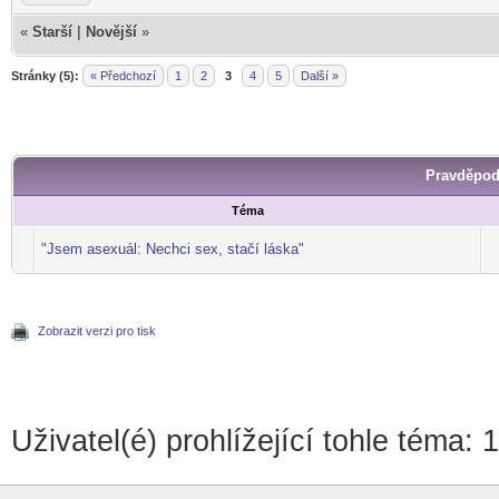
«
Starší
|
Novější
»
Stránky (5):
« Předchozí
1
2
3
4
5
Další »
Pravděpod
Téma
"Jsem asexuál: Nechci sex, stačí láska"
Zobrazit verzi pro tisk
Uživatel(é) prohlížející tohle téma: 