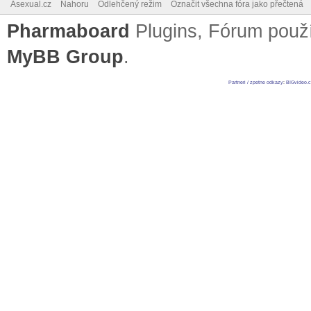
Asexual.cz
Nahoru
Odlehčený režim
Označit všechna fóra jako přečtená
Pharmaboard
Plugins, Fórum pou
MyBB Group
.
Partneri / zpetne odkazy
:
BIGvideo.c