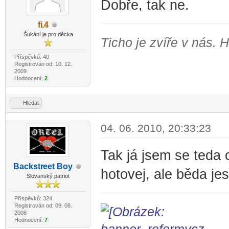
Dobře, tak ne.
fi
.4
-diskusni-forum-
Šukání je pro děcka
Ticho je zvíře v nás. 
Příspěvků: 40
Registrován od: 10. 12.
2009
Hodnocení:
2
Hledat
04. 06. 2010, 20:33:23
Tak já jsem se teda 
Backstr
eet Boy
hotovej, ale běda jest
-diskusni-forum-
Slovanský patriot
Příspěvků: 324
Registrován od: 09. 08.
2008
Hodnocení:
7