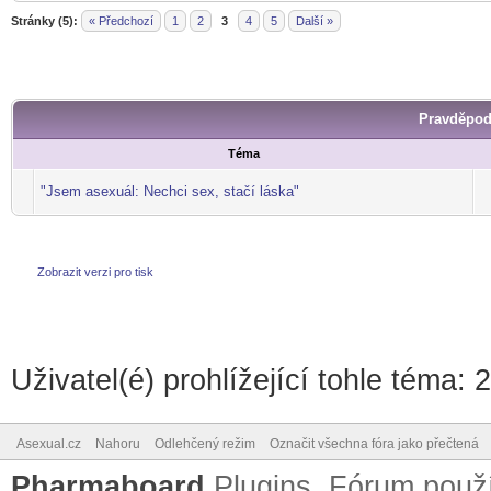
Stránky (5):
« Předchozí
1
2
3
4
5
Další »
Pravděpod
Téma
"Jsem asexuál: Nechci sex, stačí láska"
Zobrazit verzi pro tisk
Uživatel(é) prohlížející tohle téma: 
Asexual.cz
Nahoru
Odlehčený režim
Označit všechna fóra jako přečtená
Pharmaboard
Plugins, Fórum pou