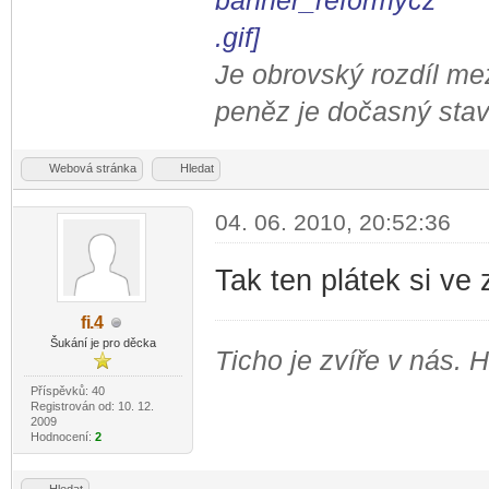
Je obrovský rozdíl me
peněz je dočasný stav
Webová stránka
Hledat
04. 06. 2010, 20:52:36
Tak ten plátek si ve
fi
.4
-diskusni-forum-
Šukání je pro děcka
Ticho je zvíře v nás. 
Příspěvků: 40
Registrován od: 10. 12.
2009
Hodnocení:
2