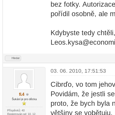
bez fotky. Autorizac
pořídil osobně, ale 
Kdybyste tedy chtěli
Leos.kysa@economi
Hledat
03. 06. 2010, 17:51:53
Cibrďo, vo tom jehovi
Povidám, že jestli se
fi
.4
-diskusni-forum-
Šukání je pro děcka
proto, že bych byla 
Příspěvků: 40
většiny se vobětuju.
Registrován od: 10. 12.