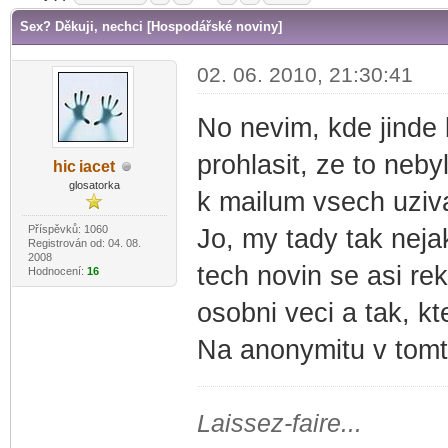
Sex? Děkuji, nechci [Hospodářské noviny]
02. 06. 2010, 21:30:41
No nevim, kde jinde 
prohlasit, ze to neb
hic
iacet
-diskusni-forum-
glosatorka
k mailum vsech uziv
Příspěvků: 1060
Jo, my tady tak neja
Registrován od: 04. 08.
2008
tech novin se asi rek
Hodnocení:
16
osobni veci a tak, kte
Na anonymitu v tomt
Laissez-faire...