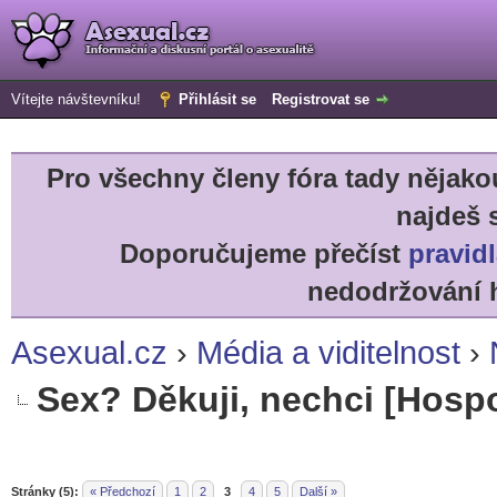
Vítejte návštevníku!
Přihlásit se
Registrovat se
Pro všechny členy fóra tady něja
najdeš 
Doporučujeme přečíst
pravidl
nedodržování h
Asexual.cz
›
Média a viditelnost
›
Sex? Děkuji, nechci [Hosp
r
Stránky (5):
« Předchozí
1
2
3
4
5
Další »