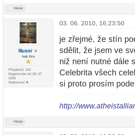
Hledat
03. 06. 2010, 16:23:50
je zřejmé, že stín 
sdělit, že jsem ve sv
Ill
usor
-diskusni-forum-
bejk fóra
niž není nutné dále 
Příspěvků: 153
Celebrita všech cele
Registrován od: 09. 07.
2009
si proto prosím podez
Hodnocení:
4
http://www.atheistallia
Hledat