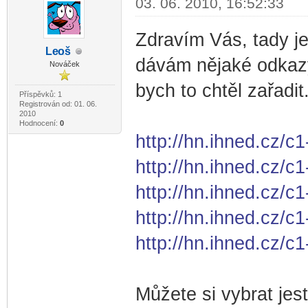
03. 06. 2010, 16:52:33
Zdravím Vás, tady je 
Le
oš
-diskusni-forum-
dávám nějaké odkazy 
Nováček
bych to chtěl zařadit
Příspěvků: 1
Registrován od: 01. 06.
2010
Hodnocení:
0
http://hn.ihned.cz/c1
http://hn.ihned.cz/
http://hn.ihned.cz/c
http://hn.ihned.cz/
http://hn.ihned.cz/c
Můžete si vybrat jes