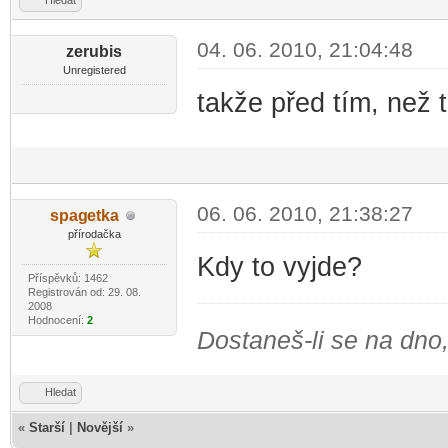
Hledat
04. 06. 2010, 21:04:48
zerubis
Unregistered
takže před tím, než 
06. 06. 2010, 21:38:27
spag
etka
-diskusni-forum-
přírodačka
Kdy to vyjde?
Příspěvků: 1462
Registrován od: 29. 08.
2008
Hodnocení:
2
Dostaneš-li se na dno,
Hledat
«
Starší
|
Novější
»