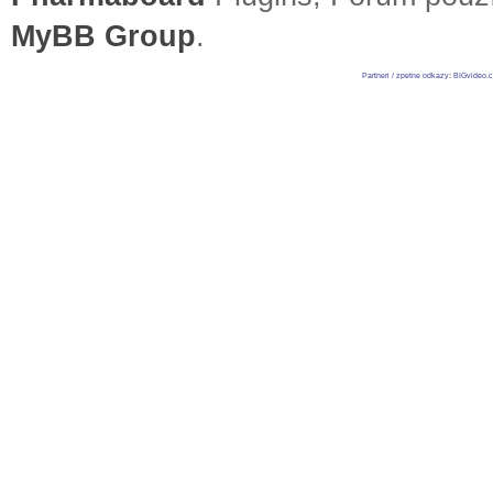
MyBB Group
.
Partneri / zpetne odkazy
:
BIGvideo.c