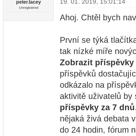
19. 01. 2019, 15:01:14
peter.lacey
Unregistered
Ahoj. Chtěl bych na
První se týká tlačít
tak nízké míře novýc
Zobrazit příspěvky
příspěvků dostačujíc
odkázalo na příspěvk
aktivitě uživatelů by
příspěvky za 7 dnů
nějaká živá debata v
do 24 hodin, fórum 