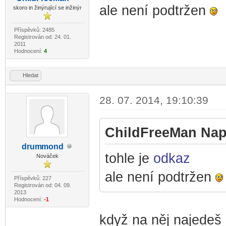
-diskusni-forum-
ale není podtržen
skoro in žinýrující se inžinýr
Příspěvků: 2485
Registrován od: 24. 01.
2011
Hodnocení:
4
Hledat
28. 07. 2014, 19:10:39
ChildFreeMan Naps
drum
mond
-diskusni-forum-
tohle je
odkaz
Nováček
ale není podtržen
Příspěvků: 227
Registrován od: 04. 09.
2013
Hodnocení:
-1
když na něj najedeš