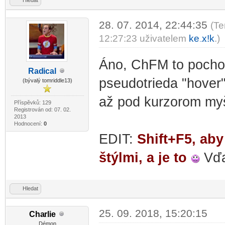
28. 07. 2014, 22:44:35
(Te
12:27:23 uživatelem
ke
x!k
.)
-diskusni-forum-
Áno, ChFM to pochopi
Rad
ical
-diskusni-forum-
pseudotrieda "hover"
(bývalý tomriddle13)
až pod kurzorom myš
Příspěvků: 129
Registrován od: 07. 02.
2013
Hodnocení:
0
EDIT:
Shift+F5, aby
štýlmi, a je to
Vďa
Hledat
25. 09. 2018, 15:20:15
Cha
rlie
-diskusni-forum-
Démon