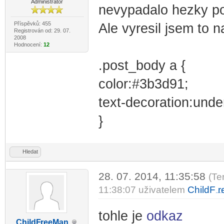
Administrator
nevypadalo hezky po
Příspěvků: 455
Ale vyresil jsem to 
Registrován od: 29. 07.
2008
Hodnocení:
12
.post_body a {
color:#3b3d91;
text-decoration:under
}
Hledat
28. 07. 2014, 11:35:58
(Te
11:38:07 uživatelem
ChildF
r
-diskusni-forum-
tohle je
odkaz
ChildF
reeMan