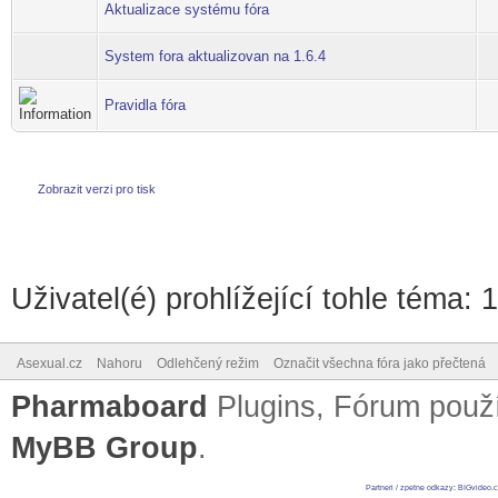
Aktualizace systému fóra
System fora aktualizovan na 1.6.4
Pravidla fóra
Zobrazit verzi pro tisk
Uživatel(é) prohlížející tohle téma: 
Asexual.cz
Nahoru
Odlehčený režim
Označit všechna fóra jako přečtená
Pharmaboard
Plugins, Fórum pou
MyBB Group
.
Partneri / zpetne odkazy
:
BIGvideo.c