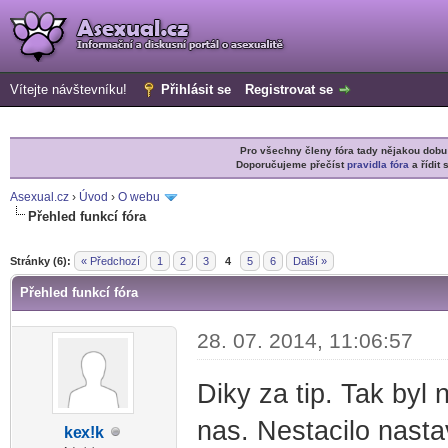
Vítejte návštevníku!
Přihlásit se
Registrovat se
Pro všechny členy fóra tady nějakou do
Doporučujeme přečíst
pravidla fóra
a řídit 
Asexual.cz
›
Úvod
›
O webu
Přehled funkcí fóra
ůměr
Stránky (6):
« Předchozí
1
2
3
4
5
6
Další »
Přehled funkcí fóra
28. 07. 2014, 11:06:57
Diky za tip. Tak byl
nas. Nestacilo nast
ke
x!k
-diskusni-forum-