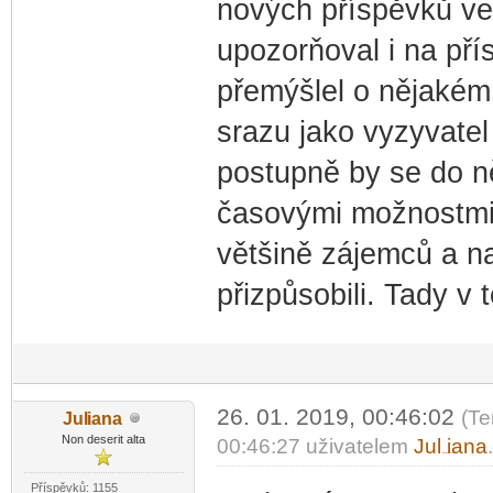
nových příspěvků ve 
upozorňoval i na pří
přemýšlel o nějakém f
srazu jako vyzyvate
postupně by se do ně
časovými možnostmi 
většině zájemců a n
přizpůsobili. Tady v 
26. 01. 2019, 00:46:02
(Te
Jul
iana
-diskusni-forum-
Non deserit alta
00:46:27 uživatelem
Jul
iana
-diskusni-forum-
Příspěvků: 1155