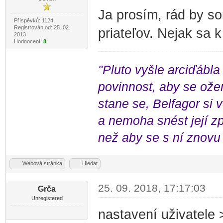
Ja prosím, rád by so
Příspěvků: 1124
Registrován od: 25. 02.
priateľov. Nejak sa
2013
Hodnocení:
8
"Pluto vyšle arciďábla
povinnost, aby se ožen
stane se, Belfagor si
a nemoha snést její zp
než aby se s ní znovu 
Webová stránka
Hledat
25. 09. 2018, 17:17:03
Grča
Unregistered
nastavení uživatele 