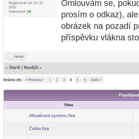
Omlouvám se, pokud 
Registrován od: 14. 12.
2015
Hodnocení:
14
prosím o odkaz), al
obrázek na pozadí pr
příspěvku vlákna stoj
Hledat
«
Starší
|
Novější
»
Stránky (6):
« Předchozí
1
2
3
4
5
6
Další »
Pravděpod
Téma
Aktualizace systému fóra
Čistka fóra