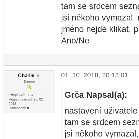
tam se srdcem sezna
jsi někoho vymazal, 
jméno nejde klikat, 
Ano/Ne
01. 10. 2018, 20:13:01
Cha
rlie
-diskusni-forum-
Démon
Grča Napsal(a):
Příspěvků: 1124
Registrován od: 25. 02.
2013
Hodnocení:
8
nastavení uživatele
tam se srdcem sezn
jsi někoho vymazal,