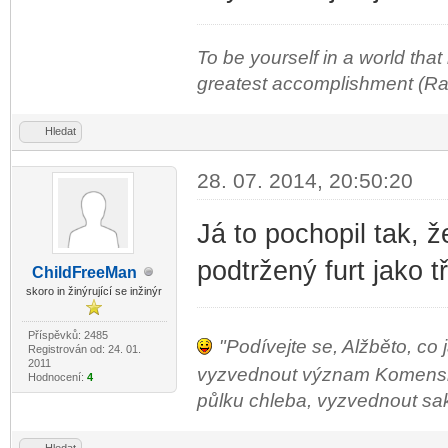
To be yourself in a world that
greatest accomplishment (R
Hledat
28. 07. 2014, 20:50:20
Já to pochopil tak, ž
podtržený furt jako t
ChildF
reeMan
-diskusni-forum-
skoro in žinýrující se inžinýr
Příspěvků: 2485
"Podívejte se, Alžběto, co 
Registrován od: 24. 01.
2011
vyzvednout význam Komenského
Hodnocení:
4
půlku chleba, vyzvednout sako 
Hledat