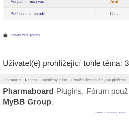
Asi patrim mezi vas
Ze
rat
-diskusni-forum-
Potřebuju asi poradit ...
Cain
Zobrazit verzi pro tisk
Uživatel(é) prohlížející tohle téma: 
Asexual.cz
Nahoru
Odlehčený režim
Označit všechna fóra jako přečtená
Pharmaboard
Plugins, Fórum pou
MyBB Group
.
Partneri / zpetne odkazy
:
BIGvideo.c