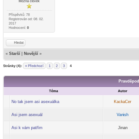
Možná člověk
Příspěvků: 78
Registrován od: 08. 02.
2017
Hodnocení:
0
Hledat
«
Starší
|
Novější
»
Stránky (4):
« Předchozí
1
2
3
4
Pravděpod
Téma
Autor
No tak jsem asi asexuálka
Kack
aCer
-diskusni-forum-
Asi jsem asexuál
Van
ish
-diskusni-forum-
Asi k vám patřím
Jinan