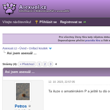
Vítejte návštevníku!
Přihlásit se
Registrovat se
Pro všechny členy fóra tady nějakou do
Doporučujeme přečíst
pravidla fóra
a řídit 
Asexual.cz
›
Úvod
›
Uvítací koutek
Asi jsem asexuál ...
r
Stránky (4):
« Předchozí
1
2
3
4
Asi jsem asexuál ...
12. 10. 2023, 22:57:05
Ta iluze o amatérském P a ještě tu dá 
Pet
ros
-diskusni-forum-