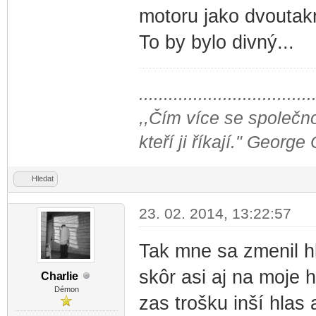
motoru jako dvoutakn
To by bylo divný...
...................................
,,Čím více se společno
kteří ji říkají." George
Hledat
23. 02. 2014, 13:22:57
Tak mne sa zmenil h
skôr asi aj na moje 
Cha
rlie
-diskusni-forum-
Démon
zas trošku inší hlas