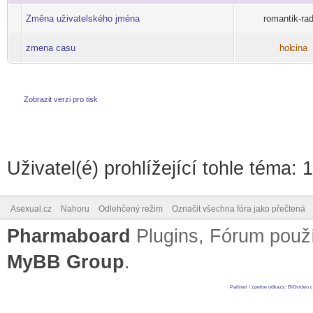
Změna uživatelského jména
romantik-ra
zmena casu
hol
cina
-diskusni-forum-
Zobrazit verzi pro tisk
Uživatel(é) prohlížející tohle téma: 
Asexual.cz
Nahoru
Odlehčený režim
Označit všechna fóra jako přečtená
Pharmaboard
Plugins, Fórum pou
MyBB Group
.
Partneri / zpetne odkazy
:
BIGvideo.c