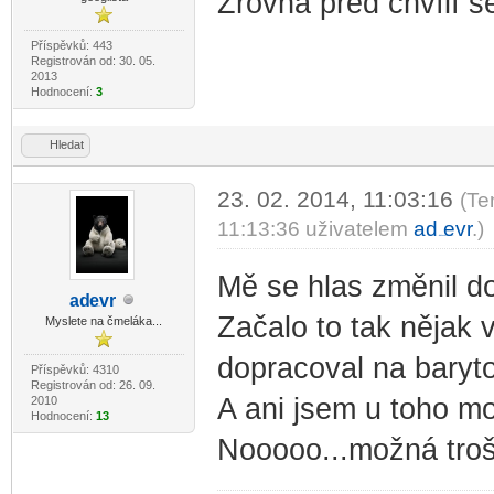
Zrovna před chvílí se
Příspěvků: 443
Registrován od: 30. 05.
2013
Hodnocení:
3
Hledat
23. 02. 2014, 11:03:16
(Te
11:13:36 uživatelem
ad
evr
.)
-diskusni-forum-
Mě se hlas změnil do
ad
evr
-diskusni-forum-
Začalo to tak nějak v
Myslete na čmeláka...
dopracoval na baryto
Příspěvků: 4310
Registrován od: 26. 09.
A ani jsem u toho mo
2010
Hodnocení:
13
Nooooo...možná trošk