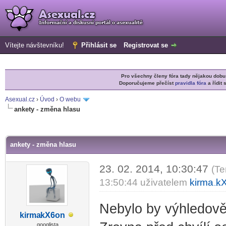
Vítejte návštevníku!
Přihlásit se
Registrovat se
Pro všechny členy fóra tady nějakou do
Doporučujeme přečíst
pravidla fóra
a řídit 
Asexual.cz
›
Úvod
›
O webu
ankety - změna hlasu
r
ankety - změna hlasu
23. 02. 2014, 10:30:47
(Te
13:50:44 uživatelem
kirma
k
-diskusni-forum-
Nebylo by výhledově
kirma
kX6on
-diskusni-forum-
googlista