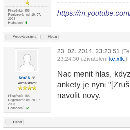
Příspěvků: 958
https://m.youtube.com
Registrován od: 19. 07.
2008
Hodnocení:
4
Webová stránka
Hledat
23. 02. 2014, 23:23:51
(Te
23:24:30 uživatelem
ke
x!k
.)
-diskusni-forum-
Nac menit hlas, kdyz
ke
x!k
-diskusni-forum-
ankety je nyni "[Zruš
Administrator
navolit novy.
Příspěvků: 455
Registrován od: 29. 07.
2008
Hodnocení:
12
Hledat