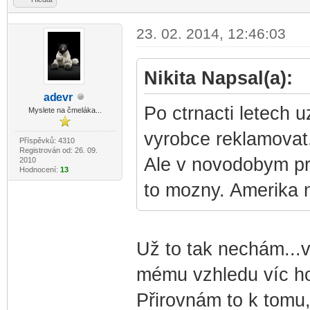
23. 02. 2014, 12:46:03
Nikita Napsal(a):
ad
evr
-diskusni-forum-
Po ctrnacti letech 
Myslete na čmeláka...
vyrobce reklamovat
Příspěvků: 4310
Registrován od: 26. 09.
Ale v novodobym pr
2010
Hodnocení:
13
to mozny. Amerika 
Už to tak nechám...
mému vzhledu víc ho
Přirovnám to k tomu,