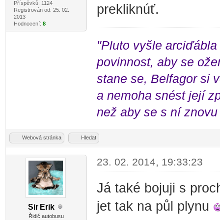
Příspěvků: 1124
prekliknúť.
Registrován od: 25. 02.
2013
Hodnocení:
8
"Pluto vyšle arciďábla
povinnost, aby se ožen
stane se, Belfagor si
a nemoha snést její zp
než aby se s ní znovu 
Webová stránka
Hledat
23. 02. 2014, 19:33:23
Já také bojuji s pro
jet tak na půl plynu
Sir
Erik
-diskusni-forum-
Řidič autobusu