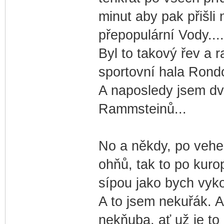
minut aby pak přišli
přepopulární Vody...
Byl to takový řev a 
sportovní hala Rond
A naposledy jsem dv
Rammsteinů...
No a někdy, po veh
ohňů, tak to po kuro
sípou jako bych vyk
A to jsem nekuřák. A
nekňuba, ať už je to 