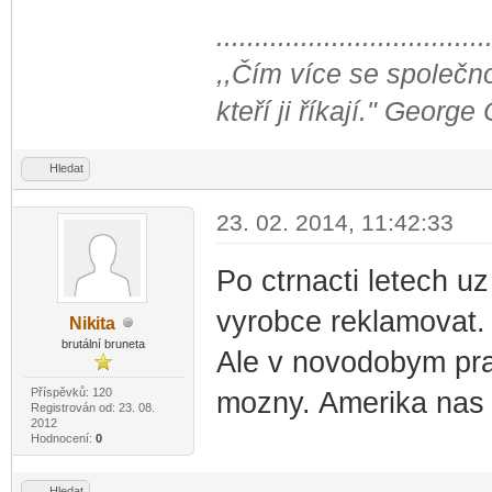
...................................
,,Čím více se společno
kteří ji říkají." George
Hledat
23. 02. 2014, 11:42:33
Po ctrnacti letech u
vyrobce reklamovat.
Nik
ita
-diskusni-forum-
brutální bruneta
Ale v novodobym pra
Příspěvků: 120
mozny. Amerika nas 
Registrován od: 23. 08.
2012
Hodnocení:
0
Hledat