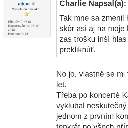
Charlie Napsal(a):
ad
evr
-diskusni-forum-
Myslete na čmeláka...
Tak mne sa zmenil 
Příspěvků: 4310
Registrován od: 26. 09.
skôr asi aj na moje
2010
Hodnocení:
13
zas trošku inší hla
prekliknúť.
No jo, vlastně se mi 
let.
Třeba po koncertě Ka
vyklubal neskutečný
jednom z prvním kon
tenkrát po všech pří