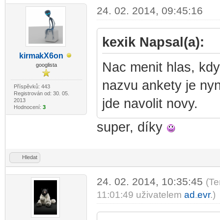
24. 02. 2014, 09:45:16
kexik Napsal(a):
kirma
kX6on
-diskusni-forum-
Nac menit hlas, kdy
googlista
nazvu ankety je nyni
Příspěvků: 443
Registrován od: 30. 05.
jde navolit novy.
2013
Hodnocení:
3
super, díky
Hledat
24. 02. 2014, 10:35:45
(Te
11:01:49 uživatelem
ad
evr
.)
-diskusni-forum-