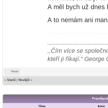
A měl bych už dnes 
A to nemám ani manž
...................................
,,Čím více se společno
kteří ji říkají." George
Hledat
«
Starší
|
Novější
»
Pravděpod
Téma
Autor