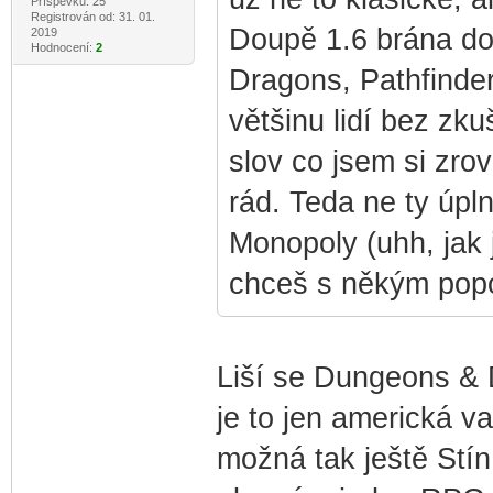
Příspěvků: 25
Registrován od: 31. 01.
Doupě 1.6 brána do
2019
Hodnocení:
2
Dragons, Pathfinde
většinu lidí bez zk
slov co jsem si zro
rád. Teda ne ty úp
Monopoly (uhh, jak j
chceš s někým popo
Liší se Dungeons & 
je to jen americká v
možná tak ještě Stí