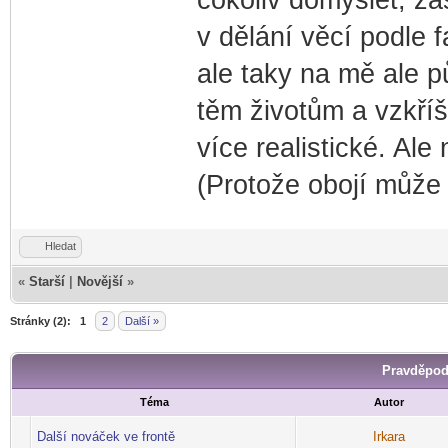
v dělání věcí podle 
ale taky na mě ale p
těm životům a vzkříš
více realistické. Ale
(Protože obojí může
Hledat
«
Starší
|
Novější
»
Stránky (2):
1
2
Další »
Pravděpod
Téma
Autor
Další nováček ve frontě
Irk
ara
-diskusni-forum-