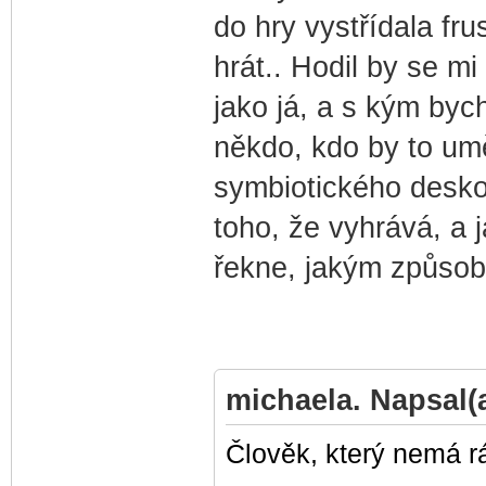
do hry vystřídala fru
hrát.. Hodil by se m
jako já, a s kým byc
někdo, kdo by to umě
symbiotického desko
toho, že vyhrává, a 
řekne, jakým způsob
michaela. Napsal(a
Člověk, který nemá r