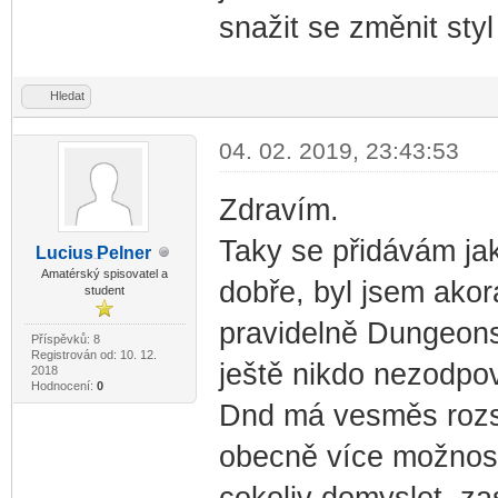
snažit se změnit st
Hledat
04. 02. 2019, 23:43:53
Zdravím.
Taky se přidávám jak
Lucius
Pelner
-diskusni-forum-
Amatérský spisovatel a
dobře, byl jsem akorá
student
pravidelně Dungeon
Příspěvků: 8
Registrován od: 10. 12.
ještě nikdo nezodpově
2018
Hodnocení:
0
Dnd má vesměs rozsáh
obecně více možnost
cokoliv domyslet, zas