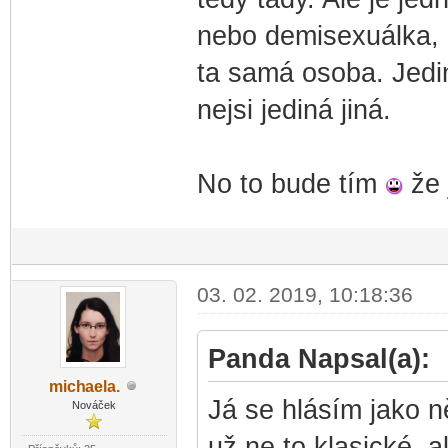
nebo demisexuálka, n
ta samá osoba. Jedin
nejsi jediná jiná.
No to bude tím
že 
03. 02. 2019, 10:18:36
Panda Napsal(a):
mich
aela.
-diskusni-forum-
Já se hlásím jako 
Nováček
už ne to klasické, 