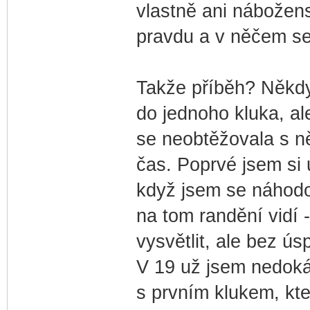
vlastně ani nábožen
pravdu a v něčem se
Takže příběh? Někdy
do jednoho kluka, al
se neobtěžovala s ně
čas. Poprvé jsem si 
když jsem se náhodo
na tom randění vidí 
vysvětlit, ale bez ús
V 19 už jsem nedoká
s prvním klukem, kter