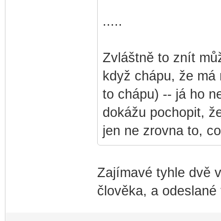
.....
Zvláštně to znít můž
když chápu, že má n
to chápu) -- já ho
dokážu pochopit, že
jen ne zrovna to, co
Zajímavé tyhle dvě v
člověka, a odeslané