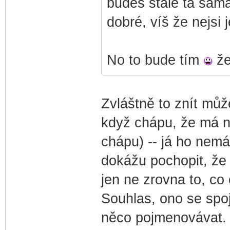
budeš stále ta sam
dobré, víš že nejsi j
No to bude tím
že
Zvláštně to znít může
když chápu, že má ně
chápu) -- já ho nem
dokážu pochopit, že 
jen ne zrovna to, co c
Souhlas, ono se spo
něco pojmenovávat.