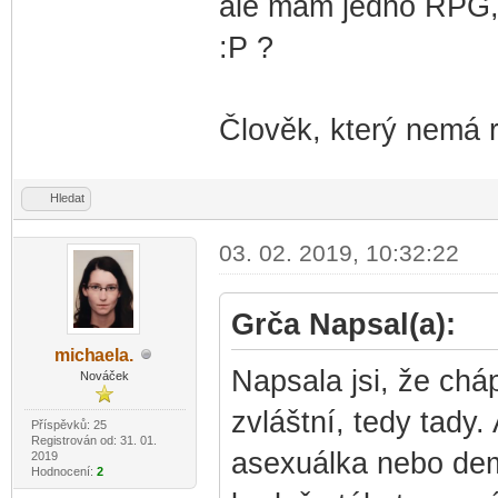
ale mám jedno RPG, 
:P ?
Člověk, který nemá 
Hledat
03. 02. 2019, 10:32:22
Grča Napsal(a):
mich
aela.
-diskusni-forum-
Napsala jsi, že cháp
Nováček
zvláštní, tedy tady. 
Příspěvků: 25
Registrován od: 31. 01.
asexuálka nebo demi
2019
Hodnocení:
2