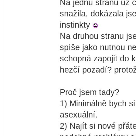
Na jednu stranu už c
snažila, dokázala js
instinkty
Na druhou stranu js
spíše jako nutnou n
schopná zapojit do 
hezčí pozadí? protož
Proč jsem tady?
1) Minimálně bych si 
asexuální.
2) Najít si nové přá