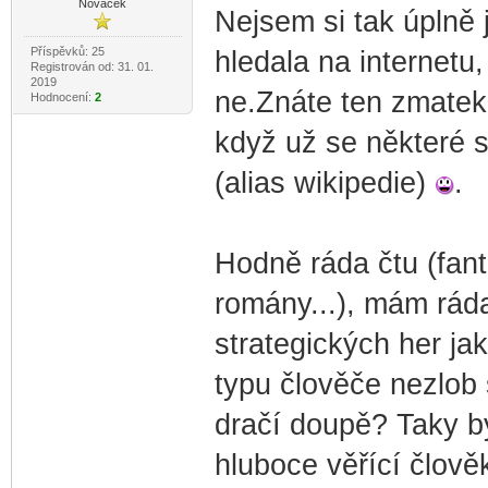
Nováček
Nejsem si tak úplně j
Příspěvků: 25
hledala na internetu
Registrován od: 31. 01.
2019
ne.Znáte ten zmatek,
Hodnocení:
2
když už se některé 
(alias wikipedie)
.
Hodně ráda čtu (fanta
romány...), mám rád
strategických her ja
typu člověče nezlob 
dračí doupě? Taky by
hluboce věřící člověk