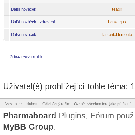
Další nováček
tea
girl
-diskusni-forum-
Další nováček - zdravím!
Lenk
aIqus
-diskusni-forum-
Další nováček
lamenta
blemente
-diskusni-forum-
Zobrazit verzi pro tisk
Uživatel(é) prohlížející tohle téma: 
Asexual.cz
Nahoru
Odlehčený režim
Označit všechna fóra jako přečtená
Pharmaboard
Plugins, Fórum pou
MyBB Group
.