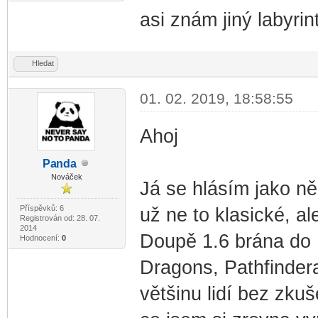
asi znám jiný labyrint
Hledat
01. 02. 2019, 18:58:55
Ahoj
Pa
nda
-diskusni-forum-
Nováček
Já se hlásím jako n
Příspěvků: 6
už ne to klasické, a
Registrován od: 28. 07.
2014
Doupě 1.6 brána do 
Hodnocení:
0
Dragons, Pathfinder
většinu lidí bez zku