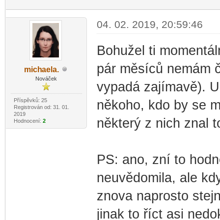
04. 02. 2019, 20:59:46
Bohužel ti momentál
pár měsíců nemám č
mich
aela.
-diskusni-forum-
Nováček
vypadá zajímavě). 
Příspěvků: 25
někoho, kdo by se mn
Registrován od: 31. 01.
2019
některý z nich znal to
Hodnocení:
2
PS: ano, zní to hodně
neuvědomila, ale kdy
znova naprosto stejn
jinak to říct asi ned