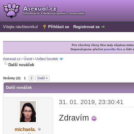
Vítejte návštevníku!
Přihlásit se
Registrovat se
Pro všechny členy fóra tady nějakou do
Doporučujeme přečíst
pravidla fóra
a řídit 
Asexual.cz
›
Úvod
›
Uvítací koutek
Další nováček
r
Stránky (2):
1
2
Další »
Další nováček
31. 01. 2019, 23:30:41
Zdravím
mich
aela.
-diskusni-forum-