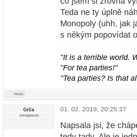
co jsem si zrovna v
Teda ne ty úplně ná
Monopoly (uhh, jak já
s někým popovídat o
"It is a terrible world.
"For tea parties!"
"Tea parties? Is that al
Hledat
01. 02. 2019, 20:25:37
Grča
Unregistered
Napsala jsi, že cháp
tedy tady. Ale je jed