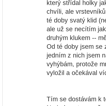
který střídal holky 
chvíli, ale vrstevní
té doby svatý klid (
ale už se necítím ja
druhým klukem -- měl
Od té doby jsem se z
jedním z nich jsem 
vyhýbám, protože mn
vyložil a očekával ví
Tím se dostávám k to