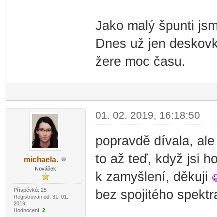
Jako malý špunti jsm
Dnes už jen deskovky
žere moc času.
01. 02. 2019, 16:18:50
popravdě dívala, al
to až teď, když jsi h
mich
aela.
-diskusni-forum-
Nováček
k zamyšlení, děkuji
Příspěvků: 25
bez spojitého spekt
Registrován od: 31. 01.
2019
Hodnocení:
2