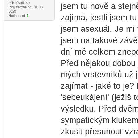
Příspěvků: 30
jsem tu nově a stej
Registrován od: 10. 08.
2020
zajímá, jestli jsem t
Hodnocení:
1
jsem asexuál. Je mi t
jsem na takové závě
dní mě celkem znepo
Před nějakou dobou j
mých vrstevníků už j
zajímat - jaké to je
'sebeukájení' (ježiš 
výsledku. Před dvěm
sympatickým klukem
zkusit přesunout vzra