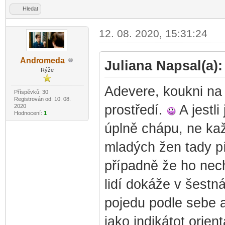
Hledat
12. 08. 2020, 15:31:24
Andr
omeda
Juliana Napsal(a):
-diskusni-forum-
Rýže
Adevere, koukni na s
Příspěvků: 30
Registrován od: 10. 08.
prostředí.
A jestli
2020
Hodnocení:
1
úplně chápu, ne ka
mladých žen tady pí
případně že ho necht
lidí dokáže v šestná
pojedu podle sebe a
jako indikátot orie