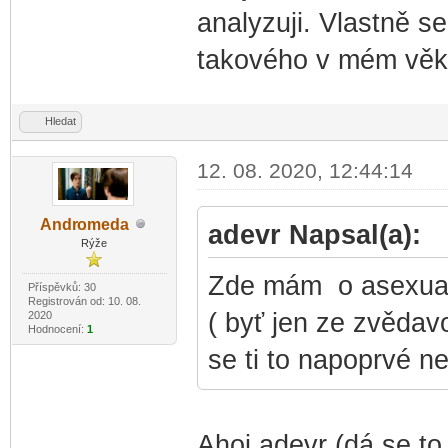
analyzuji. Vlastně s
takového v mém věk
Hledat
12. 08. 2020, 12:44:14
Andr
omeda
adevr Napsal(a):
-diskusni-forum-
Rýže
Zde mám o asexuali
Příspěvků: 30
Registrován od: 10. 08.
( byť jen ze zvědav
2020
Hodnocení:
1
se ti to napoprvé n
Ahoj adevr (dá se to