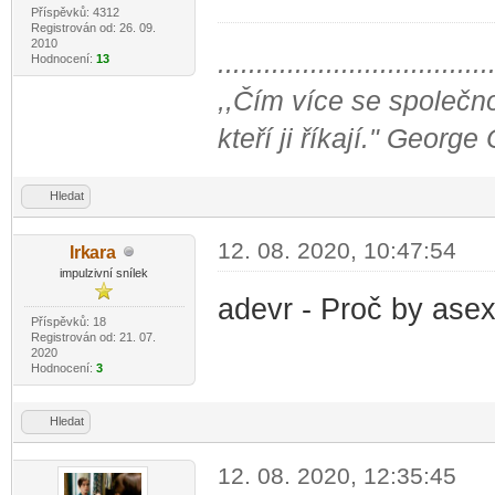
Příspěvků: 4312
Registrován od: 26. 09.
2010
...................................
Hodnocení:
13
,,Čím více se společno
kteří ji říkají." George
Hledat
12. 08. 2020, 10:47:54
Irk
ara
-diskusni-forum-
impulzivní snílek
adevr - Proč by asex
Příspěvků: 18
Registrován od: 21. 07.
2020
Hodnocení:
3
Hledat
12. 08. 2020, 12:35:45