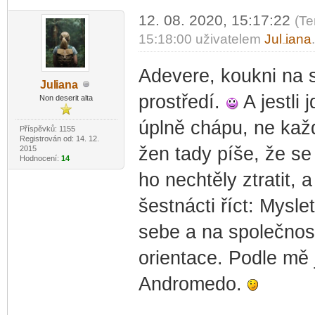
12. 08. 2020, 15:17:22
(Te
15:18:00 uživatelem
Jul
iana
-diskusni-forum-
Adevere, koukni na sl
Jul
iana
-diskusni-forum-
prostředí.
A jestli 
Non deserit alta
úplně chápu, ne kaž
Příspěvků: 1155
Registrován od: 14. 12.
žen tady píše, že se
2015
Hodnocení:
14
ho nechtěly ztratit, 
šestnácti říct: Mysle
sebe a na společnost
orientace. Podle mě 
Andromedo.