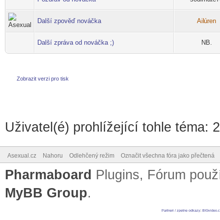
Další zpověď nováčka
Ail
úren
-diskusni-forum-
Další zpráva od nováčka ;)
NB.
Zobrazit verzi pro tisk
Uživatel(é) prohlížející tohle téma: 
Asexual.cz
Nahoru
Odlehčený režim
Označit všechna fóra jako přečtená
Pharmaboard
Plugins, Fórum pou
MyBB Group
.
Partneri / zpetne odkazy
:
BIGvideo.c