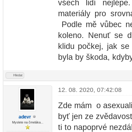
všech lidí nejlép
materiály pro srovn
Podle mě vůbec nen
koleno. Nenuť se d
klidu počkej, jak s
byla by škoda, kdyb
Hledat
12. 08. 2020, 07:42:08
Zde mám o asexualit
byť jen ze zvědavost
ad
evr
-diskusni-forum-
Myslete na čmeláka...
ti to napoprvé nezdá