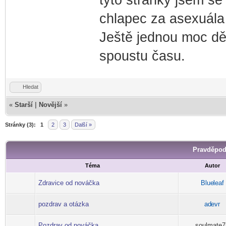
chlapec za asexuála
Ještě jednou moc děk
spoustu času.
Hledat
«
Starší
|
Novější
»
Stránky (3):
1
2
3
Další »
Pravděpod
Téma
Autor
Zdravice od nováčka
Blue
leaf
-diskusni-forum-
pozdrav a otázka
ad
evr
-diskusni-forum-
Pozdrav od nováčka
soulmate7