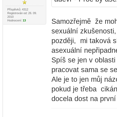
Příspěvků: 4312
Registrován od: 26. 09.
2010
Samozřejmě že mohl
Hodnocení:
13
sexuální zkušenosti, 
později, mi taková 
asexuální nepřipadn
Spíš se jen v oblast
pracovat sama se s
Ale je to jen můj ná
pokud je třeba cikán
docela dost na první