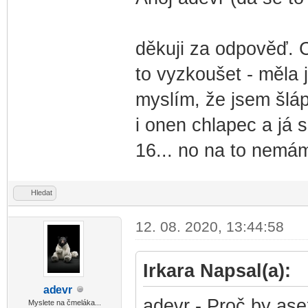
děkuji za odpověď. 
to vyzkoušet - měla 
myslím, že jsem šláp
i onen chlapec a já 
16... no na to nemám
Hledat
12. 08. 2020, 13:44:58
Irkara Napsal(a):
ad
evr
-diskusni-forum-
adevr - Proč by ase
Myslete na čmeláka...