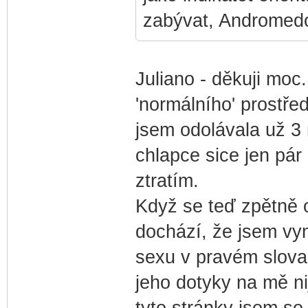
zabývat, Andromed
Juliano - děkuji moc
'normálního' prostřed
jsem odolávala už 3
chlapce sice jen pár
ztratím.
Když se teď zpětně o
dochází, že jsem vy
sexu v pravém slova 
jeho dotyky na mě ni
tyto stránky jsem se