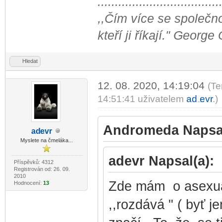
...................................
,,Čím více se společno
kteří ji říkají." George
Hledat
12. 08. 2020, 14:19:04
(Te
14:51:41 uživatelem
ad
evr
.)
-diskusni-forum-
Andromeda Napsal
ad
evr
-diskusni-forum-
Myslete na čmeláka...
adevr Napsal(a):
Příspěvků: 4312
Registrován od: 26. 09.
2010
Zde mám o asexual
Hodnocení:
13
,,rozdává " ( byť j