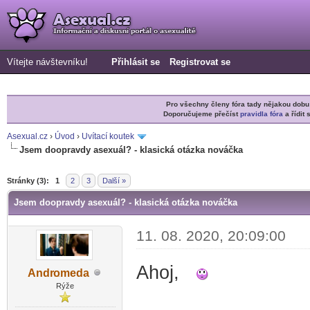
Vítejte návštevníku!
Přihlásit se
Registrovat se
Pro všechny členy fóra tady nějakou do
Doporučujeme přečíst
pravidla fóra
a řídit 
Asexual.cz
›
Úvod
›
Uvítací koutek
Jsem doopravdy asexuál? - klasická otázka nováčka
r
Stránky (3):
1
2
3
Další »
Jsem doopravdy asexuál? - klasická otázka nováčka
11. 08. 2020, 20:09:00
Ahoj,
Andr
omeda
-diskusni-forum-
Rýže