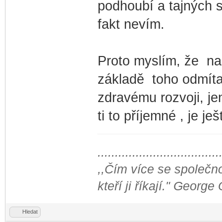
podhoubí a tajných
fakt nevím.
Proto myslím, že na 
základě toho odmítala
zdravému rozvoji, je
ti to příjemné , je ješ
...................................
,,Čím více se společno
kteří ji říkají." George
Hledat