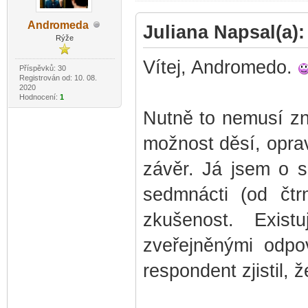
Andr
omeda
Juliana Napsal(a):
-diskusni-forum-
Rýže
Vítej, Andromedo.
Příspěvků: 30
Registrován od: 10. 08.
2020
Hodnocení:
1
Nutně to nemusí zna
možnost děsí, opravd
závěr. Já jsem o s
sedmnácti (od čtrn
zkušenost. Exis
zveřejněnými odpov
respondent zjistil,