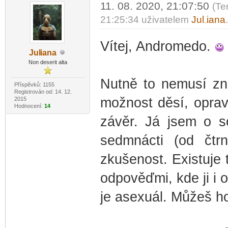
11. 08. 2020, 21:07:50
(Te
21:25:34 uživatelem
Jul
iana
-diskusni-forum-
Vítej, Andromedo.
Jul
iana
-diskusni-forum-
Non deserit alta
Nutně to nemusí zna
Příspěvků: 1155
Registrován od: 14. 12.
možnost děsí, opravd
2015
Hodnocení:
14
závěr. Já jsem o s
sedmnácti (od čtrn
zkušenost. Existuje
odpověďmi, kde ji i o
je asexuál. Můžeš 