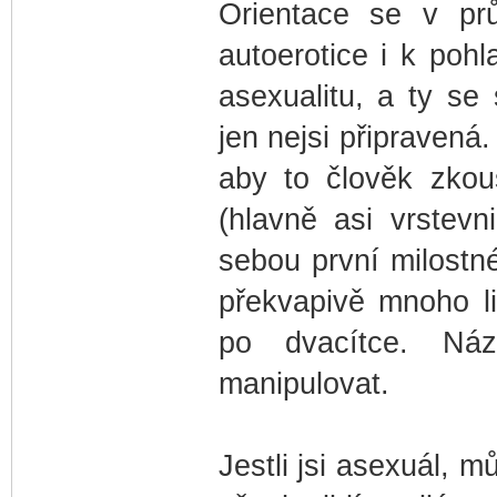
Orientace se v prů
autoerotice i k poh
asexualitu, a ty s
jen nejsi připravená
aby to člověk zkou
(hlavně asi vrstev
sebou první milostn
překvapivě mnoho li
po dvacítce. Ná
manipulovat.
Jestli jsi asexuál, m