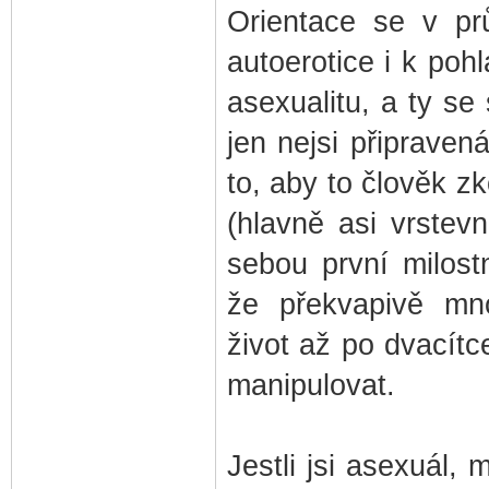
Orientace se v pr
autoerotice i k poh
asexualitu, a ty s
jen nejsi připraven
to, aby to člověk z
(hlavně asi vrstev
sebou první milost
že překvapivě mno
život až po dvacít
manipulovat.
Jestli jsi asexuál,