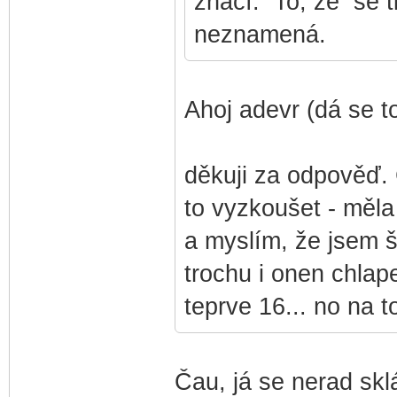
značí. To, že se t
neznamená.
Ahoj adevr (dá se t
děkuji za odpověď.
to vyzkoušet - měla
a myslím, že jsem š
trochu i onen chlape
teprve 16... no na 
Čau, já se nerad sklá