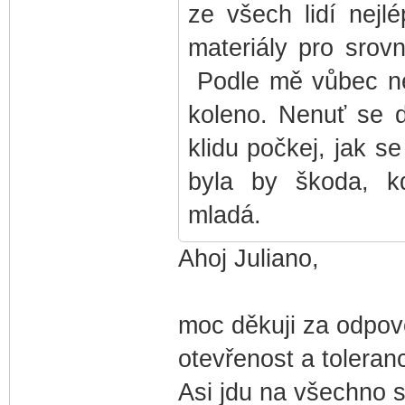
ze všech lidí nejl
materiály pro srovn
Podle mě vůbec nen
koleno. Nenuť se d
klidu počkej, jak s
byla by škoda, k
mladá.
Ahoj Juliano,
moc děkuji za odpov
otevřenost a toleranc
Asi jdu na všechno s