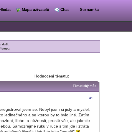
Hledat
Mapa uživatelů
Chat
Seznamka
u duši.
řístupu.
Hodnocení tématu:
Tématický mód
#1
registroval jsem se. Nebyl jsem si jistý a myslel,
o jedinečného a se kterou by to bylo jiné. Zatím
lení, líbání a něžnosti, prostě vše, ale jakmile
sebou. Samozřejmě ruku v ruce s tím jde i ztráta
ě založený člověk i když to jako "menší"