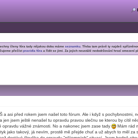
šechny členy fóra tady nějakou dobu máme
seznamku
. Třeba tam právě ty najdeš spřízněno
čujeme přečíst
pravidla fóra
a řídit se jimi. Za jejich neustálé nedodržování hrozí omezení p
 VŠ a asi před rokem jsem našel toto fórum. Ale i když s pochybnostmi, ne
 jen jsem ještě nenašel tu opravdu pravou slečnu se kterou by cítil něc
ě opravdu vážné známosti. No a nakonec jsem zase tady
Mám rád maz
styk jako takový, já nevím, prostě mě přejde chuť a už abych to měl za 
 což dostává člověka do opravdu "příjemných" situací. Jsem hodně citov