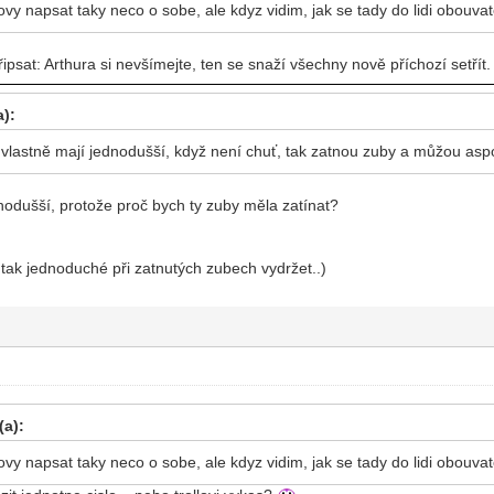
ovy napsat taky neco o sobe, ale kdyz vidim, jak se tady do lidi obouvate
řipsat: Arthura si nevšímejte, ten se snaží všechny nově příchozí setřít
):
 vlastně mají jednodušší, když není chuť, tak zatnou zuby a můžou aspo
nodušší, protože proč bych ty zuby měla zatínat?
 tak jednoduché při zatnutých zubech vydržet..)
(a):
ovy napsat taky neco o sobe, ale kdyz vidim, jak se tady do lidi obouvate