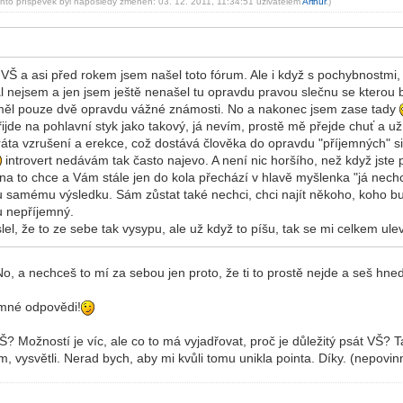
ento příspěvek byl naposledy změněn: 03. 12. 2011, 11:34:51 uživatelem
Art
hur
.)
-diskusni-forum-
, VŠ a asi před rokem jsem našel toto fórum. Ale i když s pochybnostmi, 
l nejsem a jen jsem ještě nenašel tu opravdu pravou slečnu se kterou by
 měl pouze dvě opravdu vážné známosti. No a nakonec jsem zase tady
přijde na pohlavní styk jako takový, já nevím, prostě mě přejde chuť a
ztráta vzrušení a erekce, což dostává člověka do opravdu "příjemných" s
introvert nedávám tak často najevo. A není nic horšího, než když jst
 ona to chce a Vám stále jen do kola přechází v hlavě myšlenka "já nech
 samému výsledku. Sám zůstat také nechci, chci najít někoho, koho bu
u nepříjemný.
lel, že to ze sebe tak vysypu, ale už když to píšu, tak se mi celkem ule
, a nechceš to mí za sebou jen proto, že ti to prostě nejde a seš hned 
ímné odpovědi!
VŠ? Možností je víc, ale co to má vyjadřovat, proč je důležitý psát VŠ? 
sím, vysvětli. Nerad bych, aby mi kvůli tomu unikla pointa. Díky. (nepovi