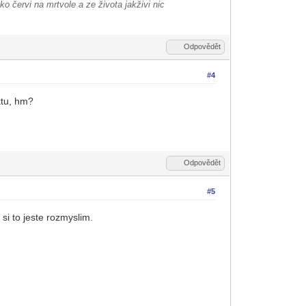
ako červi na mrtvole a ze života jakživi nic
Odpovědět
#4
ktu, hm?
Odpovědět
#5
si to jeste rozmyslim.