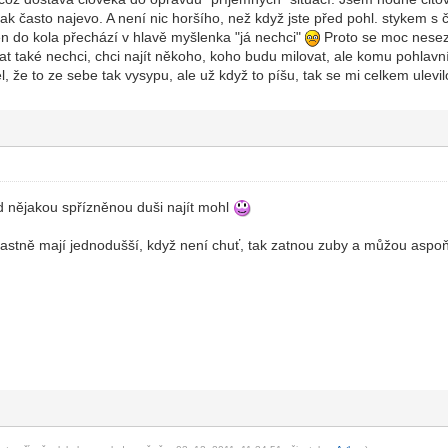
ak často najevo. A není nic horšího, než když jste před pohl. stykem s
en do kola přechází v hlavě myšlenka "já nechci"
Proto se moc nesez
t také nechci, chci najít někoho, koho budu milovat, ale komu pohlavn
l, že to ze sebe tak vysypu, ale už když to píšu, tak se mi celkem ulevi
d nějakou spřízněnou duši najít mohl
lastně mají jednodušší, když není chuť, tak zatnou zuby a můžou aspoň 