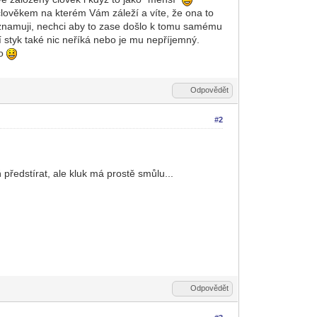
 člověkem na kterém Vám záleží a víte, že ona to
namuji, nechci aby to zase došlo k tomu samému
í styk také nic neříká nebo je mu nepříjemný.
lo
Odpovědět
#2
předstírat, ale kluk má prostě smůlu...
Odpovědět