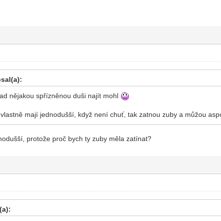
sal(a):
nad nějakou spřízněnou duši najít mohl
 vlastně mají jednodušší, když není chuť, tak zatnou zuby a můžou aspo
nodušší, protože proč bych ty zuby měla zatínat?
(a):