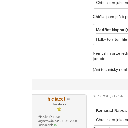
Chtel jsem jako n
Chtěla jsem ještě p
MadRat Napsal(a
Holky to v tomhle
Nemyslím si že jed
[/quote]
(Ani technicky není
03. 12. 2011, 21:44:44
hic
iacet
-diskusni-forum-
glosatorka
Kamarád Napsal
Příspěvků: 1060
Chtel jsem jako n
Registrován od: 04. 08. 2008
Hodnocení:
16