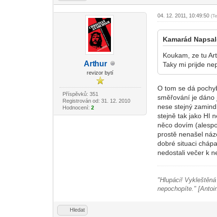
04. 12. 2011, 10:49:50
(T
Kamarád Napsal
Koukam, ze tu Art
Art
hur
Taky mi prijde ne
-diskusni-forum-
revizor bytí
O tom se dá pochybo
Příspěvků: 351
směřování je dáno j
Registrován od: 31. 12. 2010
nese stejný zamind
Hodnocení:
2
stejně tak jako HI 
něco dovím (alespoň
prostě nenašel náz
dobré situaci chápa
nedostali večer k net
"Hlupáci! Vykleštěná d
nepochopíte." [Antoi
Hledat