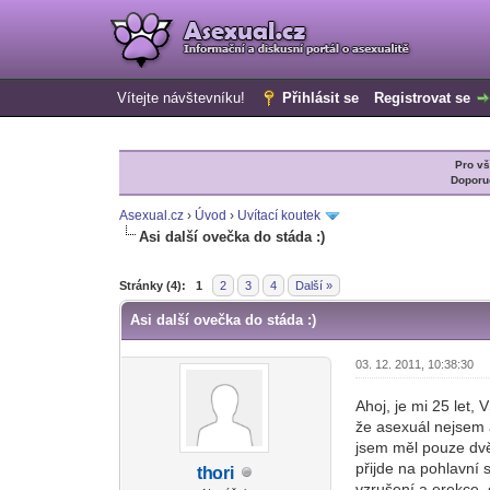
Vítejte návštevníku!
Přihlásit se
Registrovat se
Pro v
Doporu
Asexual.cz
›
Úvod
›
Uvítací koutek
Asi další ovečka do stáda :)
0 Hlas(ů) - 0 Průměr
1
2
3
4
5
Stránky (4):
1
2
3
4
Další »
Asi další ovečka do stáda :)
03. 12. 2011, 10:38:30
Ahoj, je mi 25 let,
že asexuál nejsem a
jsem měl pouze dv
přijde na pohlavní 
th
ori
-diskusni-forum-
vzrušení a erekce,