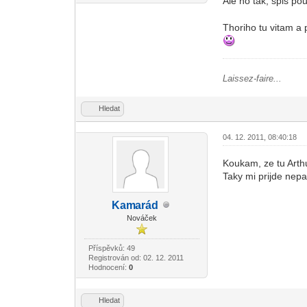
Ale no tak, spis pou
Thoriho tu vitam a p
Laissez-faire...
Hledat
04. 12. 2011, 08:40:18
Koukam, ze tu Arthu
Taky mi prijde nepa
Kam
arád
-diskusni-forum-
Nováček
Příspěvků: 49
Registrován od: 02. 12. 2011
Hodnocení:
0
Hledat