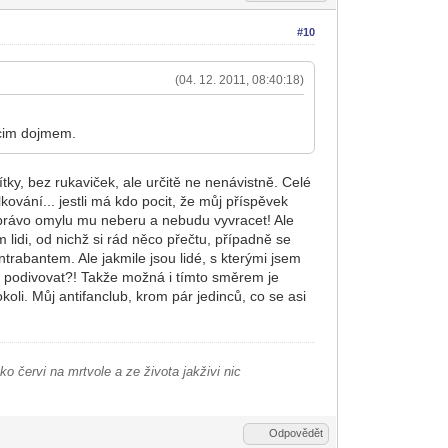
#10
(04. 12. 2011, 08:40:18)
jicim dojmem.
ky, bez rukaviček, ale určitě ne nenávistně. Celé
kování... jestli má kdo pocit, že můj příspěvek
o právo omylu mu neberu a nebudu vyvracet! Ale
 lidi, od nichž si rád něco přečtu, případně se
ntrabantem. Ale jakmile jsou lidé, s kterými jsem
e podivovat?! Takže možná i tímto směrem je
koli. Můj antifanclub, krom pár jedinců, co se asi
ako červi na mrtvole a ze života jakživi nic
Odpovědět