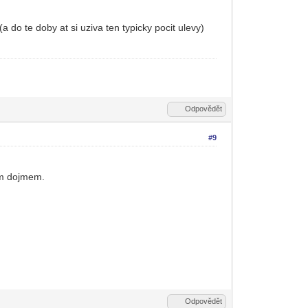
a do te doby at si uziva ten typicky pocit ulevy)
Odpovědět
#9
cim dojmem.
Odpovědět