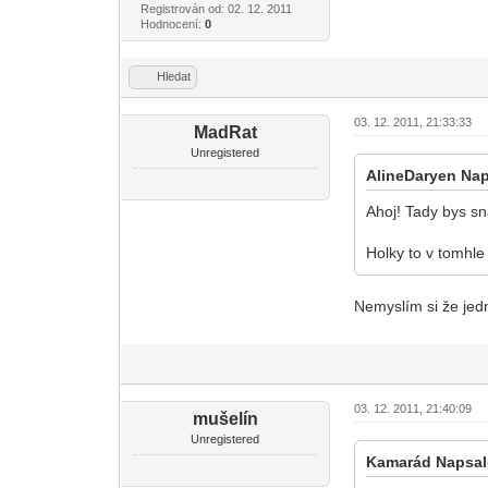
Registrován od: 02. 12. 2011
Hodnocení:
0
Hledat
03. 12. 2011, 21:33:33
MadRat
Unregistered
AlineDaryen Nap
Ahoj! Tady bys s
Holky to v tomhle
Nemyslím si že jed
03. 12. 2011, 21:40:09
mušelín
Unregistered
Kamarád Napsal