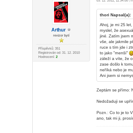
03. 12. 2011, 11:34:00
(T
thori Napsal(a):
Ahoj, je mi 25 let
Art
hur
myslel, že asexuá
-diskusni-forum-
revizor bytí
jiné. Zatím jsem
vše, ale jakmile 
ruce s tím jde i 
Příspěvků: 351
to jako "menší"
Registrován od: 31. 12. 2010
Hodnocení:
2
záleží a víte, že
zase došlo k tomu
neříká nebo je m
Ani jsem si nemys
Zeptám se přímo: No
Nedožaduji se upř
Pozn.: Co to je to 
ano, tak mi ji, pro