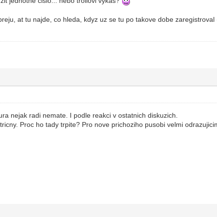
zit jednotne cislo... nebo trollovi vykas?
reju, at tu najde, co hleda, kdyz uz se tu po takove dobe zaregistroval (
ra nejak radi nemate. I podle reakci v ostatnich diskuzich.
tricny. Proc ho tady trpite? Pro nove prichoziho pusobi velmi odrazuji