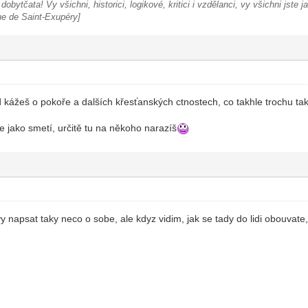
obytčata! Vy všichni, historici, logikové, kritici i vzdělanci, vy všichni jste j
ne de Saint-Exupéry]
d kážeš o pokoře a dalších křesťanských ctnostech, co takhle trochu ta
je jako smetí, určitě tu na někoho narazíš
y napsat taky neco o sobe, ale kdyz vidim, jak se tady do lidi obouvate, 