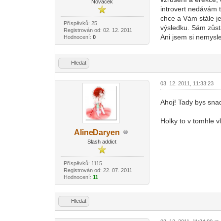
Nováček
introvert nedávám t
chce a Vám stále j
Příspěvků: 25
výsledku. Sám zůsta
Registrován od: 02. 12. 2011
Ani jsem si nemysle
Hodnocení:
0
Hledat
03. 12. 2011, 11:33:23
Ahoj! Tady bys sna
Holky to v tomhle v
Aline
Daryen
-diskusni-forum-
Slash addict
Příspěvků: 1115
Registrován od: 22. 07. 2011
Hodnocení:
11
Hledat