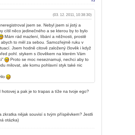
#3
(03. 12. 2011, 10:38:30)
neregistroval jsem se. Nebyl jsem si jistý a
 cítil něco jedinečného a se kterou by to bylo
Mám rád mazlení, líbání a něžnosti, prostě
 už abych to měl za sebou. Samozřejmě ruku v
ituací. Jsem hodně citově založený člověk i když
e před pohl. stykem s člověkem na kterém Vám
ci"
Proto se moc neseznamuji, nechci aby to
du milovat, ale komu pohlavní styk také nic
vilo
hotovej a pak je to trapas a tíže na tvoje ego?
Ta zkratka nějak souvisí s tvým příspěvkem? Jestli
nná otázka)