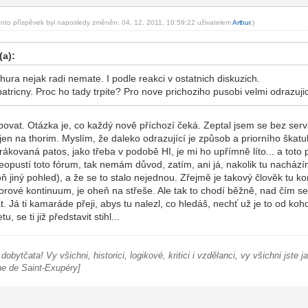
ento příspěvek byl naposledy změněn: 04. 12. 2011, 10:59:22 uživatelem
Art
hur
.)
-diskusni-forum-
(a):
hura nejak radi nemate. I podle reakci v ostatnich diskuzich.
patricny. Proc ho tady trpite? Pro nove prichoziho pusobi velmi odrazu
vat. Otázka je, co každý nově příchozí čeká. Zeptal jsem se bez servít
en na thorim. Myslím, že daleko odrazující je způsob a priorního škatul
rákovaná patos, jako třeba v podobě HI, je mi ho upřímně líto... a tot
neopustí toto fórum, tak nemám důvod, zatím, ani já, nakolik tu nacházím
 jiný pohled), a že se to stalo nejednou. Zřejmě je takový člověk tu ko
orové kontinuum, je oheň na střeše. Ale tak to chodí běžně, nad čím s
t. Já ti kamaráde přeji, abys tu nalezl, co hledáš, nechť už je to od koho
u, se ti již představit stihl...
obytčata! Vy všichni, historici, logikové, kritici i vzdělanci, vy všichni jste j
ne de Saint-Exupéry]