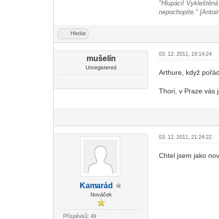
"Hlupáci! Vykleštěná d
nepochopíte." [Antoi
Hledat
03. 12. 2011, 19:14:24
mušelín
Unregistered
Arthure, když pořá
Thori, v Praze vás 
03. 12. 2011, 21:24:22
Chtel jsem jako nov
Kam
arád
-diskusni-forum-
Nováček
Příspěvků: 49