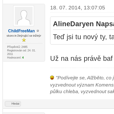
18. 07. 2014, 13:07:05
AlineDaryen Napsa
ChildF
reeMan
-diskusni-forum-
Teď jsi tu nový ty, 
skoro in žinýrující se inžinýr
Příspěvků: 2485
Registrován od: 24. 01.
2011
Už na nás právě baf
Hodnocení:
4
"Podívejte se, Alžběto, co 
vyzvednout význam Komenského
půlku chleba, vyzvednout sako 
Hledat