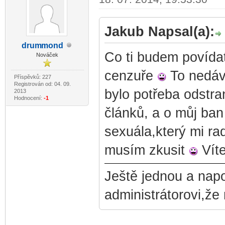
Jakub Napsal(a):
drum
mond
-diskusni-forum-
Co ti budem povídat
Nováček
cenzuře
To nedává
Příspěvků: 227
Registrován od: 04. 09.
bylo potřeba odstran
2013
Hodnocení:
-1
článků, a o můj ban
sexuála,který mi rad
musím zkusit
Víte
Ještě jednou a na
administrátorovi,že