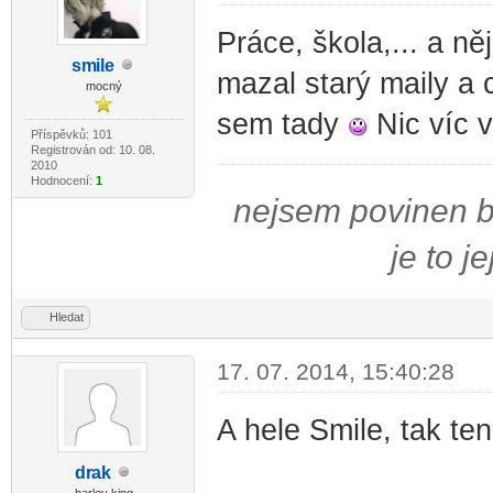
Práce, škola,... a n
sm
ile
mazal starý maily a 
-diskusni-forum-
mocný
sem tady
Nic víc 
Příspěvků: 101
Registrován od: 10. 08.
2010
Hodnocení:
1
nejsem povinen bý
je to j
Hledat
17. 07. 2014, 15:40:28
A hele Smile, tak te
dr
ak
-diskusni-forum-
harley king