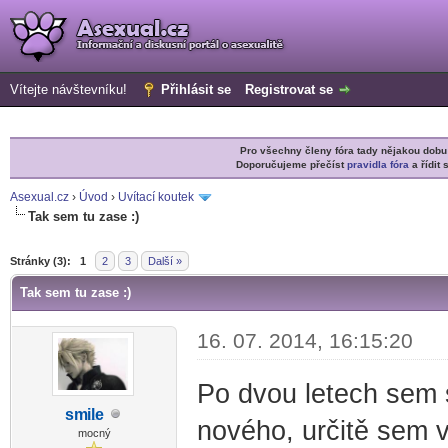
Vítejte návštevníku!
Přihlásit se
Registrovat se
Pro všechny členy fóra tady nějakou do
Doporučujeme přečíst
pravidla fóra
a řídit 
Asexual.cz
›
Úvod
›
Uvítací koutek
Tak sem tu zase :)
r
Stránky (3):
1
2
3
Další »
Tak sem tu zase :)
16. 07. 2014, 16:15:20
Po dvou letech sem s
sm
ile
nového, určitě sem 
-diskusni-forum-
mocný