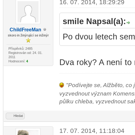
16. 07. 2014, 18:29:29
smile Napsal(a):
ChildF
reeMan
-diskusni-forum-
Po dvou letech sem 
skoro in žinýrující se inžinýr
Příspěvků: 2485
Registrován od: 24. 01.
2011
Dva roky? A není to 
Hodnocení:
4
"Podívejte se, Alžběto, co 
vyzvednout význam Komenského
půlku chleba, vyzvednout sako 
Hledat
17. 07. 2014, 11:18:04