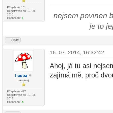
Příspěvků: 101
Registrován od: 10. 08.
nejsem povinen bý
2010
Hodnocení:
1
je to j
Hledat
16. 07. 2014, 16:32:42
Ahoj, já tu asi nejse
zajímá mě, proč dvo
ho
uba
-diskusni-forum-
narušený
Příspěvků: 417
Registrován od: 19. 03.
2012
Hodnocení:
4