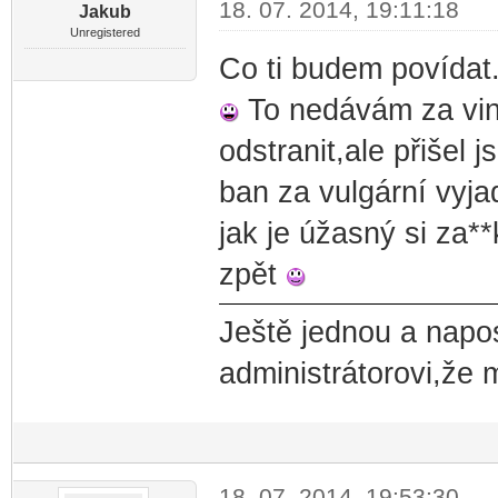
18. 07. 2014, 19:11:18
Jakub
Unregistered
Co ti budem povídat.
To nedávám za vinu
odstranit,ale přišel 
ban za vulgární vyja
jak je úžasný si za*
zpět
Ještě jednou a nap
administrátorovi,že 
18. 07. 2014, 19:53:30