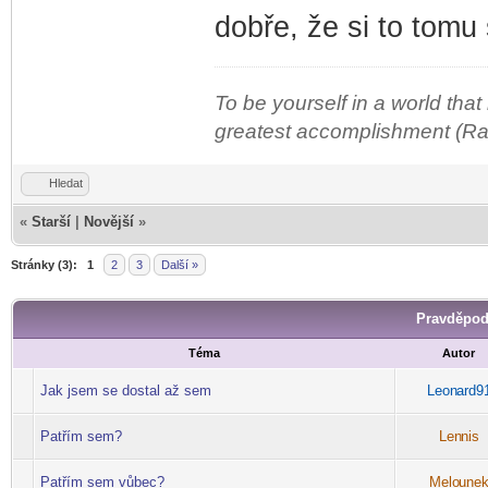
dobře, že si to tomu
To be yourself in a world that
greatest accomplishment (R
Hledat
«
Starší
|
Novější
»
Stránky (3):
1
2
3
Další »
Pravděpod
Téma
Autor
Jak jsem se dostal až sem
Leon
ard9
-diskusni-forum-
Patřím sem?
Len
nis
-diskusni-forum-
Patřím sem vůbec?
Melo
une
-diskusni-forum-