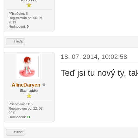
Příspěvků: 6
Registrován od: 06. 04.
2013
Hodnocení:
0
Hledat
18. 07. 2014, 10:02:58
Teď jsi tu nový ty, t
Aline
Daryen
-diskusni-forum-
Slash addict
Příspěvků: 1115
Registrován od: 22. 07.
2011
Hodnocení:
11
Hledat