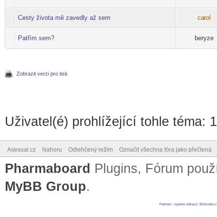
Cesty života mě zavedly až sem
ca
rol
-diskusni-forum-
Patřím sem?
beryze
Zobrazit verzi pro tisk
Uživatel(é) prohlížející tohle téma: 
Asexual.cz
Nahoru
Odlehčený režim
Označit všechna fóra jako přečtená
Pharmaboard
Plugins, Fórum pou
MyBB Group
.
Partneri / zpetne odkazy
:
BIGvideo.c