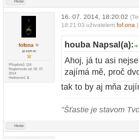
Hledat
16. 07. 2014, 18:20:02
(Te
18:21:03 uživatelem
fof
ona
.)
-diskusni-forum-
houba Napsal(a):
fof
ona
-diskusni-forum-
ja som to
Ahoj, já tu asi nejs
Příspěvků: 116
Registrován od: 05. 07.
zajímá mě, proč dvo
2014
Hodnocení:
1
tak to by aj mňa zuj
"Šťastie je stavom Tvo
Hledat