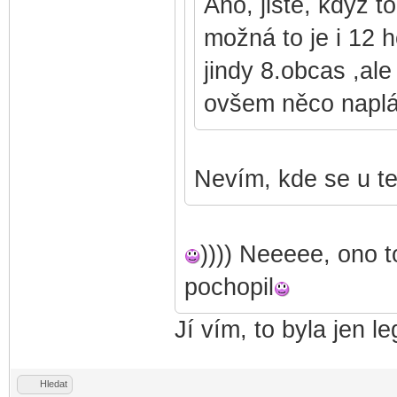
Ano, jistě, když t
možná to je i 12 
jindy 8.obcas ,al
ovšem něco naplá
Nevím, kde se u te
)))) Neeeee, ono 
pochopil
Jí vím, to byla jen le
Hledat