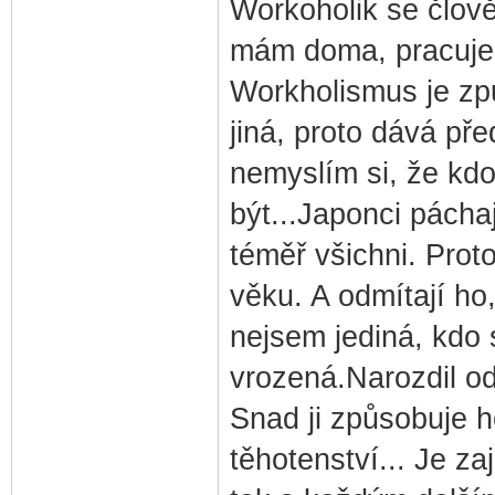
Workoholik se člověk
mám doma, pracuje 
Workholismus je způ
jiná, proto dává pře
nemyslím si, že kdo
být...Japonci pácha
téměř všichni. Prot
věku. A odmítají ho,
nejsem jediná, kdo s
vrozená.Narozdil od
Snad ji způsobuje 
těhotenství... Je z