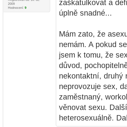
zaškatulkovat a defi
2009
Hodnocení:
9
úplně snadné...
Mám zato, že asexu
nemám. A pokud sex
jsem k tomu, že sex
důvod, pochopitelně
nekontaktní, druhý m
neprovozuje sex, dal
zaměstnaný, workohol
věnovat sexu. Další
heterosexuálně. Dalš