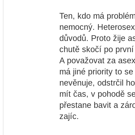
Ten, kdo má problémy
nemocný. Heterosexu
důvodů. Proto žije a
chutě skočí po první p
A považovat za asex
má jiné priority to 
nevěnuje, odstrčil ho
mít čas, v pohodě s
přestane bavit a zár
zajíc.