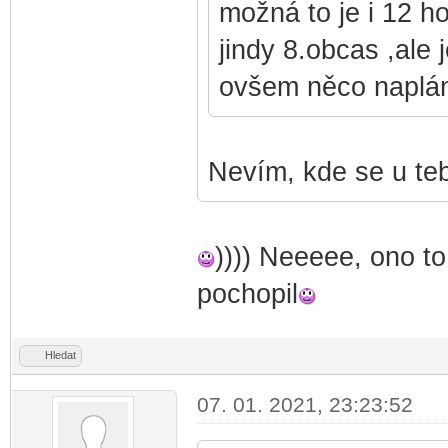
možná to je i 12 h
jindy 8.obcas ,ale
ovšem něco naplán
Nevím, kde se u teb
)))) Neeeee, ono t
pochopil
Hledat
07. 01. 2021, 23:23:52