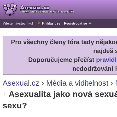
Vítejte návštevníku!
Přihlásit se
Registrovat se
Pro všechny členy fóra tady něja
najdeš 
Doporučujeme přečíst
pravidl
nedodržování h
Asexual.cz
›
Média a viditelnost
›
Asexualita jako nová sexuál
sexu?