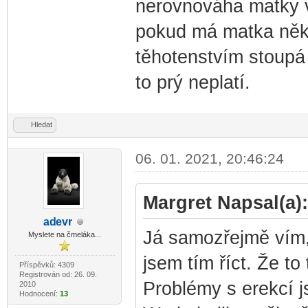
nerovnováha matky v
pokud má matka něko
těhotenstvím stoupá
to prý neplatí.
Hledat
06. 01. 2021, 20:46:24
Margret Napsal(a):
ad
evr
-diskusni-forum-
Já samozřejmě vím,
Myslete na čmeláka...
jsem tím říct. Že to
Příspěvků: 4309
Registrován od: 26. 09.
Problémy s erekcí 
2010
Hodnocení:
13