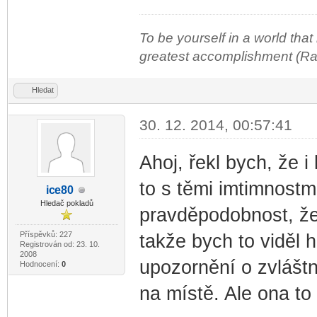
To be yourself in a world that
greatest accomplishment (R
Hledat
30. 12. 2014, 00:57:41
Ahoj, řekl bych, že 
to s těmi imtimnostm
ic
e80
-diskusni-forum-
Hledač pokladů
pravděpodobnost, ž
Příspěvků: 227
takže bych to viděl 
Registrován od: 23. 10.
2008
upozornění o zvlášt
Hodnocení:
0
na místě. Ale ona t