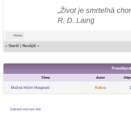
„Život je smrteľná ch
R. D. Laing
Hledat
«
Starší
|
Novější
»
Pravděpod
Téma
Autor
Odp
Možná řeším hlouposti
Kob
-ra
-diskusni-forum-
Zobrazit verzi pro tisk