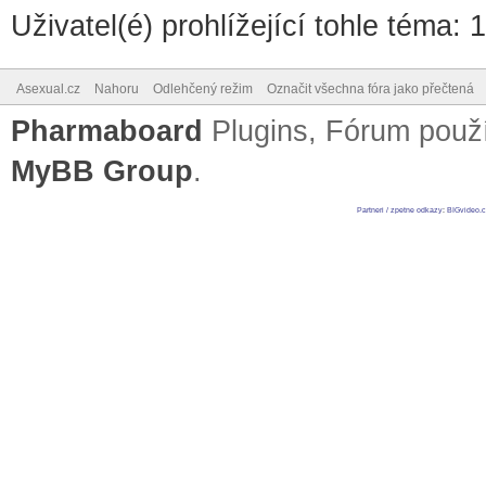
Uživatel(é) prohlížející tohle téma: 
Asexual.cz
Nahoru
Odlehčený režim
Označit všechna fóra jako přečtená
Pharmaboard
Plugins, Fórum pou
MyBB Group
.
Partneri / zpetne odkazy
:
BIGvideo.c