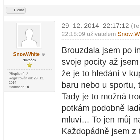
Hledat
29. 12. 2014, 22:17:12
(Te
22:18:09 uživatelem
Snow
W
-diskusni-forum-
Brouzdala jsem po in
Snow
White
-diskusni-forum-
svoje pocity až jsem
Nováček
že je to hledání v k
Příspěvků: 2
Registrován od: 29. 12.
baru nebo u sportu, 
2014
Hodnocení:
0
Tady je to možná tro
potkám podobně ladě
mluví... To jen můj n
Každopádně jsem z 