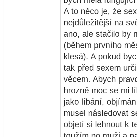
bych měla fungující 
A to něco je, že se
nejdůležitější na s
ano, ale stačilo by
(během prvního měsí
klesá). A pokud byc
tak před sexem urči
věcem. Abych pravdu
hrozně moc se mi lí
jako líbání, objímán
musel následovat se
objetí si lehnout k 
toužím po muži a pa