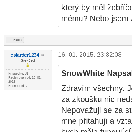
který by měl žebří
mému? Nebo jsem z
Hledat
16. 01. 2015, 23:32:03
eslard
er1234
-diskusni-forum-
Grey Jedi
SnowWhite Napsal
Příspěvků: 31
Registrován od: 16. 01.
2015
Hodnocení:
0
Zdravím všechny. J
za zkoušku nic ned
Nepovažuji se za s
mne přitahují a vzt