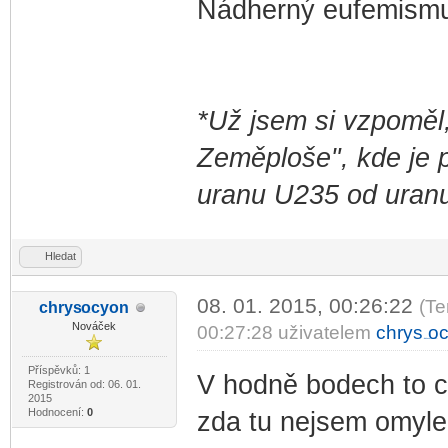
Nádherný eufemismu
*Už jsem si vzpoměl,
Zeměploše", kde je p
uranu U235 od uran
Hledat
08. 01. 2015, 00:26:22
(Te
chrys
ocyon
-diskusni-forum-
Nováček
00:27:28 uživatelem
chrys
o
-diskusni-forum-
Příspěvků: 1
V hodně bodech to 
Registrován od: 06. 01.
2015
Hodnocení:
0
zda tu nejsem omy