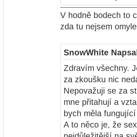
V hodně bodech to 
zda tu nejsem omy
SnowWhite Napsal
Zdravím všechny. J
za zkoušku nic ned
Nepovažuji se za s
mne přitahují a vzt
bych měla fungující 
A to něco je, že se
nejdůležitější na s