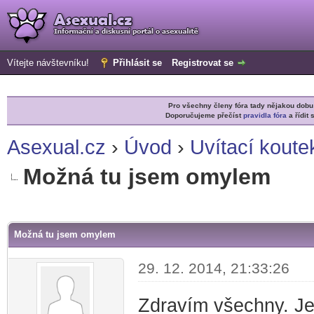
Vítejte návštevníku!
Přihlásit se
Registrovat se
Pro všechny členy fóra tady nějakou do
Doporučujeme přečíst
pravidla fóra
a řídit 
Asexual.cz
›
Úvod
›
Uvítací koute
Možná tu jsem omylem
r
Možná tu jsem omylem
29. 12. 2014, 21:33:26
Zdravím všechny. Je