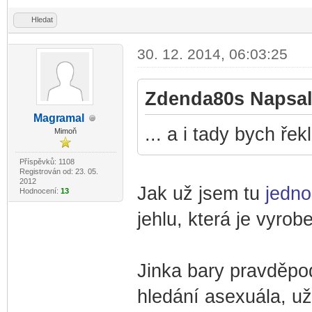
Hledat
30. 12. 2014, 06:03:25
Zdenda80s Napsal
Magr
amal
-diskusni-forum-
... a i tady bych řek
Mimoň
Příspěvků: 1108
Registrován od: 23. 05.
2012
Jak už jsem tu
jedno
Hodnocení:
13
jehlu, která je vyro
Jinka bary pravděpo
hledání asexuála, už