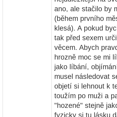
ano, ale stačilo by
(během prvního měsí
klesá). A pokud byc
tak před sexem urči
věcem. Abych pravdu
hrozně moc se mi lí
jako líbání, objímán
musel následovat se
objetí si lehnout k 
toužím po muži a pa
"hozené" stejně jak
fyzicky si tu lásku 