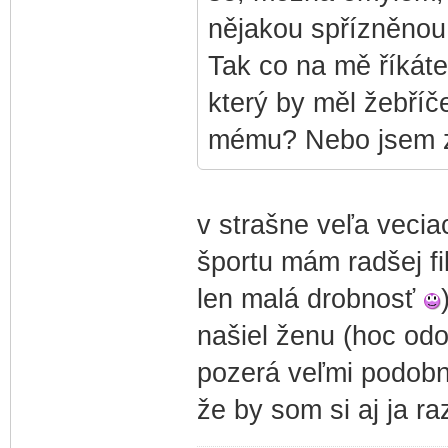
nějakou spřízněnou
Tak co na mě říkát
který by měl žebří
mému? Nebo jsem z
v strašne veľa veci
športu mám radšej filo
len malá drobnosť
našiel ženu (hoc odo
pozerá veľmi podobn
že by som si aj ja r