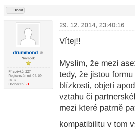
Hledat
29. 12. 2014, 23:40:16
Vítej!!
drum
mond
-diskusni-forum-
Nováček
Myslím, že mezi asex
Příspěvků: 227
tedy, že jistou formu
Registrován od: 04. 09.
2013
blízkosti, objetí apod
Hodnocení:
-1
vztahu či partnerské
mezi které patrně pat
kompatibilitu v tom