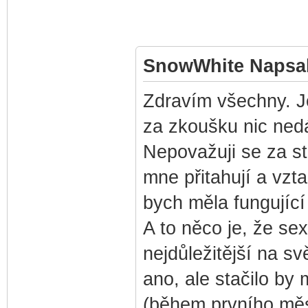
SnowWhite Napsal
Zdravím všechny. J
za zkoušku nic ned
Nepovažuji se za s
mne přitahují a vzt
bych měla fungující 
A to něco je, že se
nejdůležitější na s
ano, ale stačilo by
(během prvního měsí