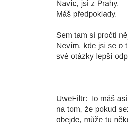
Navíc, jsi z Prahy.
Máš předpoklady.
Sem tam si pročti ně
Nevím, kde jsi se o 
své otázky lepší odp
UweFiltr: To máš asi
na tom, že pokud se
obejde, může tu něko