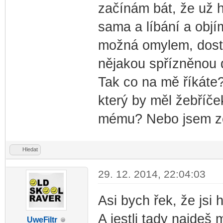
začínám bát, že už h
sama a líbání a objí
možná omylem, dosta
nějakou spřízněnou 
Tak co na mě říkáte
který by měl žebříč
mému? Nebo jsem zc
Hledat
29. 12. 2014, 22:04:03
Asi bych řek, že jsi 
A jestli tady najde
UweF
iltr
-diskusni-forum-