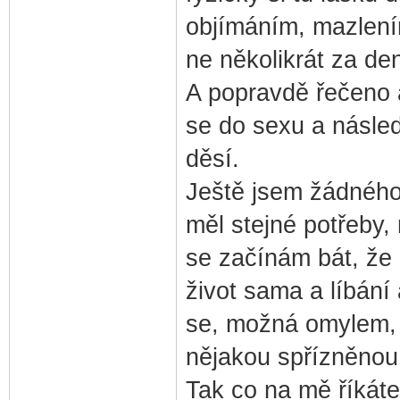
objímáním, mazlením
ne několikrát za den
A popravdě řečeno a
se do sexu a násle
děsí.
Ještě jsem žádného 
měl stejné potřeby,
se začínám bát, že 
život sama a líbání
se, možná omylem, d
nějakou spřízněnou
Tak co na mě říkát