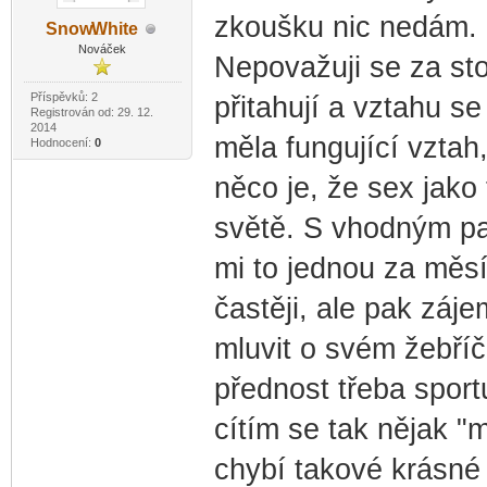
zkoušku nic nedám.
Snow
White
-diskusni-forum-
Nováček
Nepovažuji se za st
Příspěvků: 2
přitahují a vztahu s
Registrován od: 29. 12.
2014
měla fungující vztah,
Hodnocení:
0
něco je, že sex jako 
světě. S vhodným par
mi to jednou za měs
častěji, ale pak záj
mluvit o svém žebří
přednost třeba sport
cítím se tak nějak "m
chybí takové krásné 