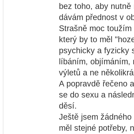
bez toho, aby nutně 
dávám přednost v obje
Strašně moc toužím 
který by to měl "hoz
psychicky a fyzicky 
líbáním, objímáním, 
výletů a ne několikrá
A popravdě řečeno an
se do sexu a násled
děsí.
Ještě jsem žádného m
měl stejné potřeby, 