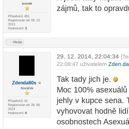
teoretik
zájmů, tak to opravd
Příspěvků: 451
Registrován od: 09. 12.
2013
Hodnocení:
3
Hledat
29. 12. 2014, 22:04:34
(Te
22:08:47 uživatelem
Zden
da
-diskusni-forum-
Tak tady jich je.
Zden
da80s
-diskusni-forum-
Moc 100% asexuálů ne
Nováček
jehly v kupce sena.
Příspěvků: 42
Registrován od: 26. 06.
vyhovovat hodně lidí,
2014
Hodnocení:
0
osobnostech Asexuá