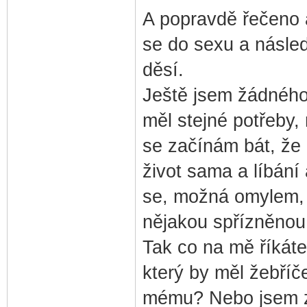
A popravdě řečeno a
se do sexu a násle
děsí.
Ještě jsem žádného 
měl stejné potřeby,
se začínám bát, že 
život sama a líbání
se, možná omylem, d
nějakou spřízněnou
Tak co na mě říkát
který by měl žebří
mému? Nebo jsem z