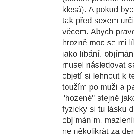
klesá). A pokud byc
tak před sexem urči
věcem. Abych pravdu
hrozně moc se mi lí
jako líbání, objímán
musel následovat se
objetí si lehnout k 
toužím po muži a pa
"hozené" stejně jak
fyzicky si tu lásku 
objímáním, mazlením
ne několikrát za den