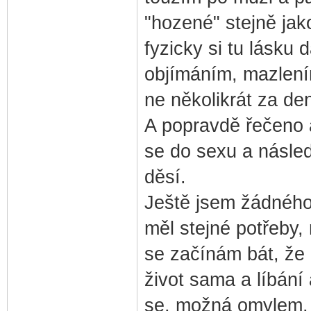
"hozené" stejně jak
fyzicky si tu lásku 
objímáním, mazlením
ne několikrát za den
A popravdě řečeno a
se do sexu a násle
děsí.
Ještě jsem žádného 
měl stejné potřeby,
se začínám bát, že 
život sama a líbání
se, možná omylem, d